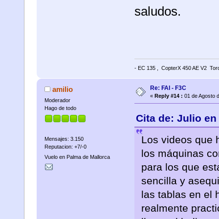
saludos.
- EC 135 , CopterX 450 AE V2 Torq
Re: FAI - F3C
amilio
«
Reply #14 :
01 de Agosto d
Moderador
Hago de todo
Cita de: Julio e
Los videos que h
Mensajes: 3.150
Reputacion: +7/-0
los máquinas como
Vuelo en Palma de Mallorca
para los que es
sencilla y asequ
las tablas en el 
realmente pract