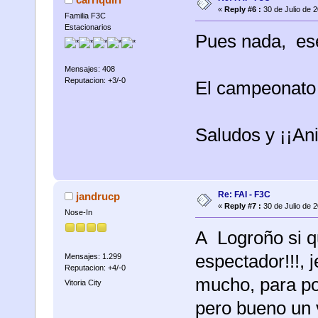
«
Reply #6 :
30 de Julio de 
Familia F3C
Estacionarios
Pues nada, ese
Mensajes: 408
Reputacion: +3/-0
El campeonato 
Saludos y ¡¡An
Re: FAI - F3C
jandrucp
«
Reply #7 :
30 de Julio de 
Nose-In
A Logroño si q
espectador!!!, 
Mensajes: 1.299
Reputacion: +4/-0
mucho, para po
Vitoria City
pero bueno un 