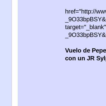
href="http://w
_9O33bpBSY&r
target="_blank
_9O33bpBSY&r
Vuelo de Pep
con un JR Syl