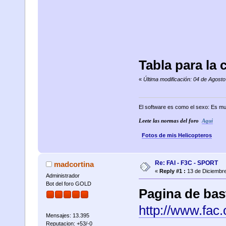
Tabla para la 
«
Última modificación: 04 de Agost
El software es como el sexo: Es mu
Leete las normas del foro
Aqui
Fotos de mis Helicopteros
Re: FAI - F3C - SPORT
madcortina
«
Reply #1 :
13 de Diciembre
Administrador
Bot del foro GOLD
Pagina de bas
http://www.fac
Mensajes: 13.395
Reputacion: +53/-0