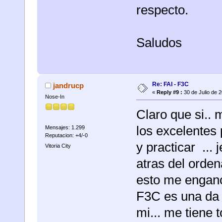
respecto.
Saludos
Re: FAI - F3C
jandrucp
«
Reply #9 :
30 de Julio de 
Nose-In
Claro que si.. 
los excelentes 
Mensajes: 1.299
Reputacion: +4/-0
y practicar ... 
Vitoria City
atras del orden
esto me enganch
F3C es una da 
mi... me tiene 