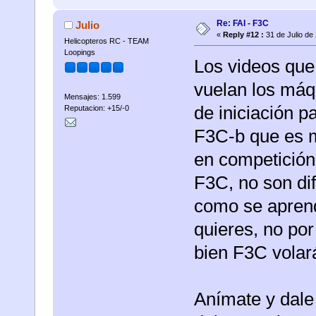
Re: FAI - F3C
Julio
«
Reply #12 :
31 de Julio de
Helicopteros RC - TEAM
Loopings
Los videos que 
vuelan los máqu
Mensajes: 1.599
de iniciación 
Reputacion: +15/-0
F3C-b que es m
en competición.
F3C, no son dif
como se aprende
quieres, no por
bien F3C volar
Anímate y dale 