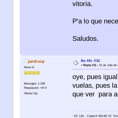
vitoria.
P'a lo que nece
Saludos.
Re: FAI - F3C
jandrucp
«
Reply #11 :
31 de Julio de
Nose-In
oye, pues igua
vuelas, pues l
Mensajes: 1.299
Reputacion: +4/-0
que ver para a
Vitoria City
- EC 135 , CopterX 450 AE V2 Torq