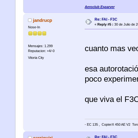
Aeroclub Esparver
Re: FAI - F3C
jandrucp
«
Reply #5 :
30 de Julio de 
Nose-In
cuanto mas ve
Mensajes: 1.299
Reputacion: +4/-0
Vitoria City
esa autorotaci
poco experimen
que viva el F3C
- EC 135 , CopterX 450 AE V2 Torq
Re: FAI - F3C
carriquiri