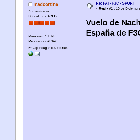
Re: FAI - F3C - SPORT
madcortina
«
Reply #2 :
13 de Diciembre
Administrador
Bot del foro GOLD
Vuelo de Nac
España de F3C
Mensajes: 13.395
Reputacion: +53/-0
En algun lugar de Asturies