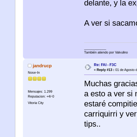
delante, y la e
A ver si sacam
____________
También atiendo por Valvulino
Re: FAI - F3C
jandrucp
«
Reply #13 :
01 de Agosto d
Nose-In
Muchas gracias 
a esto a ver si
Mensajes: 1.299
Reputacion: +4/-0
estaré compiti
Vitoria City
carriquirri y v
tips..