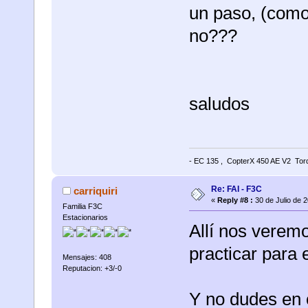
un paso, (como 
no???
saludos
- EC 135 , CopterX 450 AE V2 Torq
Re: FAI - F3C
carriquiri
«
Reply #8 :
30 de Julio de 
Familia F3C
Estacionarios
Allí nos veremos 
practicar para 
Mensajes: 408
Reputacion: +3/-0
Y no dudes en 