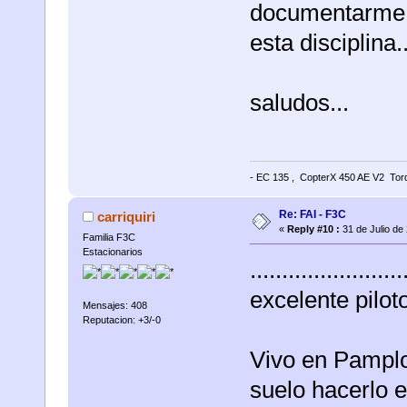
documentarme m
esta disciplina.
saludos...
- EC 135 , CopterX 450 AE V2 Torq
Re: FAI - F3C
carriquiri
«
Reply #10 :
31 de Julio de
Familia F3C
Estacionarios
..................
excelente piloto
Mensajes: 408
Reputacion: +3/-0
Vivo en Pampl
suelo hacerlo 