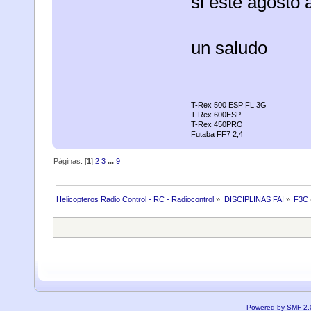
si este agosto
un saludo
T-Rex 500 ESP FL 3G
T-Rex 600ESP
T-Rex 450PRO
Futaba FF7 2,4
Páginas: [
1
]
2
3
...
9
Helicopteros Radio Control - RC - Radiocontrol
»
DISCIPLINAS FAI
»
F3C
Powered by SMF 2.