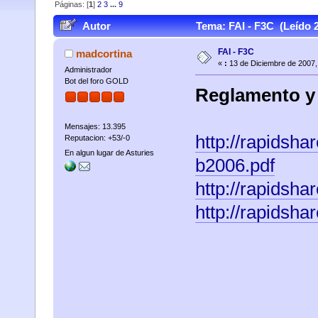
Páginas: [
1
]
2
3
...
9
Autor
Tema: FAI - F3C (Leído 
FAI - F3C
madcortina
«
:
13 de Diciembre de 2007,
Administrador
Bot del foro GOLD
Reglamento y
Mensajes: 13.395
http://rapidsh
Reputacion: +53/-0
En algun lugar de Asturies
b2006.pdf
http://rapidsh
http://rapidsh