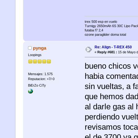
trex 500 esp en vuelo
Turnigy 2650mAh 6S 30C Lipo Pac
futaba f7 2,4
ozone paraglider doma total
Re: Align - T-REX 450
pynga
«
Reply #681 :
15 de Mayo d
Loopings
bueno chicos v
habia comentad
Mensajes: 1.575
Reputacion: +7/-0
sin vueltas, a 
BiErZo CiTy
que hemos dado
al darle gas al
perdiendo vuelt
revisamos tocam
el de 3700 ya 