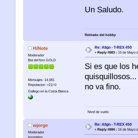
Un Saludo.
Retirado del hobby
Re: Align - T-REX 450
HiNote
«
Reply #683 :
15 de Mayo d
Moderador
Bot del foro GOLD
Si es que los 
quisquillosos...
Mensajes: 14.081
no va fino.
Reputacion: +21/-0
Gallego en la Costa Blanca
Nivel de vuelo:
Re: Align - T-REX 450
wjorge
«
Reply #684 :
16 de Mayo d
Moderador
Invertidos