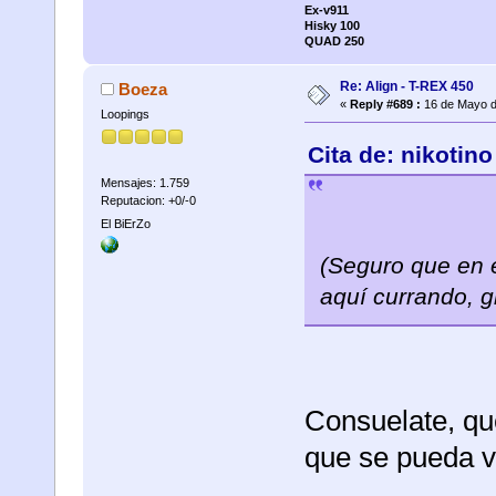
Ex-v911
Hisky 100
QUAD 250
Re: Align - T-REX 450
Boeza
«
Reply #689 :
16 de Mayo d
Loopings
Cita de: nikotin
Mensajes: 1.759
Reputacion: +0/-0
El BiErZo
(Seguro que en 
aquí currando, gr,
Consuelate, qu
que se pueda v