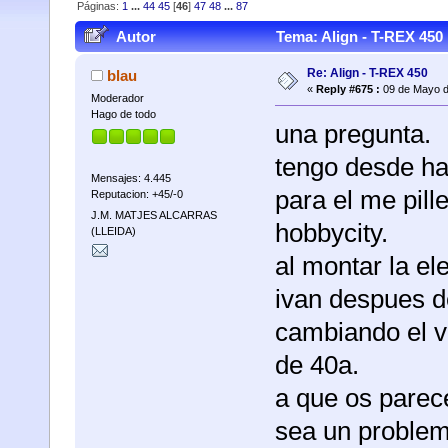
Páginas:
1
...
44
45
[
46
]
47
48
...
87
Autor
Tema: Align - T-REX 450
Re: Align - T-REX 450
blau
«
Reply #675 :
09 de Mayo d
Moderador
Hago de todo
una pregunta.
tengo desde ha
Mensajes: 4.445
para el me pill
Reputacion: +45/-0
J.M. MATJES ALCARRAS
hobbycity.
(LLEIDA)
al montar la el
ivan despues d
cambiando el va
de 40a.
a que os parec
sea un problema