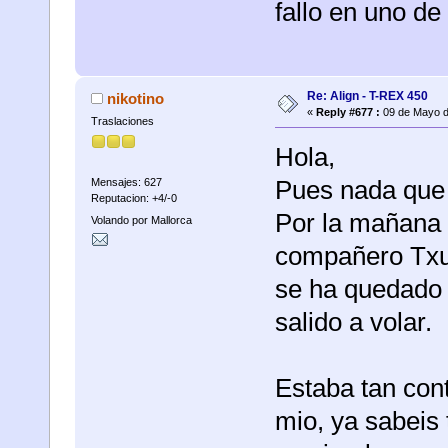
fallo en uno de
Re: Align - T-REX 450
nikotino
«
Reply #677 :
09 de Mayo d
Traslaciones
Hola,
Pues nada que 
Mensajes: 627
Reputacion: +4/-0
Por la mañana
Volando por Mallorca
compañero Txus
se ha quedado 
salido a volar.
Estaba tan cont
mio, ya sabeis 