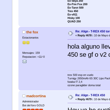
Ex-Skya 250
Ex-Fire Fox 200
Ex-Tarot 500
Trex 450
Ex-v911
Hisky 100
QUAD 250
Re: Align - T-REX 450 to
the fox
«
Reply #678 :
10 de Mayo d
Estacionarios
hola alguno lle
450 se gf o v2
Mensajes: 159
Reputacion: +11/-0
trex 500 esp en vuelo
Turnigy 2650mAh 6S 30C Lipo Pac
futaba f7 2,4
ozone paraglider doma total
Re: Align - T-REX 450
madcortina
«
Reply #679 :
10 de Mayo d
Administrador
Bot del foro GOLD