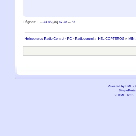
Páginas:
1
...
44
45
[
46
]
47
48
...
87
Helicopteros Radio Control - RC - Radiocontrol
»
HELICOPTEROS
»
MIN
Powered by SMF 2.
SimplePorta
XHTML
RSS