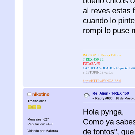
bueno chicos c
al reves estas
cuando lo pint
rompi lo puse 
RAPTOR 50 Pynga Edition
T-REX 450 SE
FUTABA ff9
CAZUELA VOLADORA Special Edit
y ESTOPINES varios
http://HTTP://PYNGA.ES.tl
Re: Align - T-REX 450
nikotino
«
Reply #688 :
16 de Mayo d
Traslaciones
Hola pynga,
Como ya sabes
Mensajes: 627
Reputacion: +4/-0
de tontos", qu
Volando por Mallorca