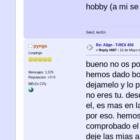
hobby (a mi se
Salu2, lard1n
Re: Align - T-REX 450
pynga
«
Reply #687 :
16 de Mayo d
Loopings
bueno no os pod
hemos dado boe
Mensajes: 1.575
Reputacion: +7/-0
dejamelo y lo p
BiErZo CiTy
no eres tu. de
el, es mas en l
por eso. hemos
comprobado el 
deje las mias 