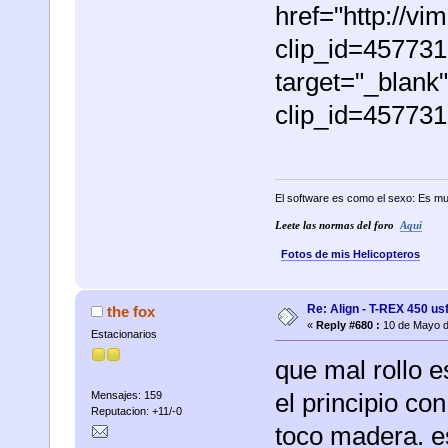
href="http://v
clip_id=45773
target="_blank
clip_id=45773
El software es como el sexo: Es mu
Leete las normas del foro
Aqui
Fotos de mis Helicopteros
Re: Align - T-REX 450 usf
the fox
«
Reply #680 :
10 de Mayo d
Estacionarios
que mal rollo 
el principio co
Mensajes: 159
Reputacion: +11/-0
toco madera. e