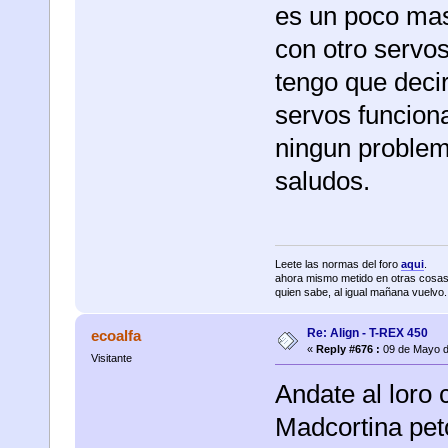
es un poco mas 
con otro servo
tengo que decir
servos funciona
ningun problem
saludos.
Leete las normas del foro
aqui
.
ahora mismo metido en otras cosas
quien sabe, al igual mañana vuelvo......
Re: Align - T-REX 450
ecoalfa
«
Reply #676 :
09 de Mayo d
Visitante
Andate al loro 
Madcortina pet