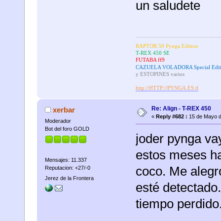
un saludete
RAPTOR 50 Pynga Edition
T-REX 450 SE
FUTABA ff9
CAZUELA VOLADORA Special Edit
y ESTOPINES varios
http://HTTP://PYNGA.ES.tl
Re: Align - T-REX 450
xerbar
«
Reply #682 :
15 de Mayo d
Moderador
Bot del foro GOLD
joder pynga va
estos meses ha
Mensajes: 11.337
coco. Me alegr
Reputacion: +27/-0
Jerez de la Frontera
esté detectado.
tiempo perdido