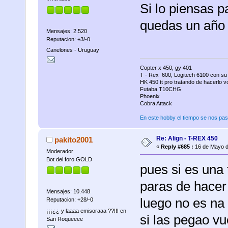
Si lo piensas p
quedas un año s
Mensajes: 2.520
Reputacion: +3/-0
Canelones - Uruguay
Copter x 450, gy 401
T - Rex 600, Logitech 6100 con su
HK 450 tt pro tratando de hacerlo v
Futaba T10CHG
Phoenix
Cobra Attack
En este hobby el tiempo se nos p
Re: Align - T-REX 450
pakito2001
«
Reply #685 :
16 de Mayo d
Moderador
Bot del foro GOLD
pues si es una 
paras de hacer
Mensajes: 10.448
luego no es na
Reputacion: +28/-0
¡¡¡¿¿ y laaaa emisoraaa ??!!! en
si las pegao vu
San Roqueeee