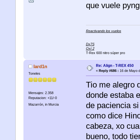
que vuele pyng
Reactivando los vuelos
Dx7S
Oxí 2
T-Rex 600 nitro súper pro
Re: Align - T-REX 450
lard1n
«
Reply #686 :
16 de Mayo d
Toneles
Tio me alegro d
donde estaba e
Mensajes: 2.358
Reputacion: +11/-0
de paciencia si 
Mazarrón, in Murcia
como dice Hino
cabeza, xo cuan
bueno, todo tie