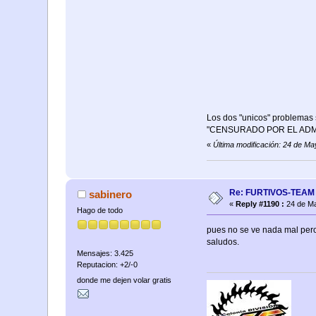
Los dos "unicos" problemas s
"CENSURADO POR EL ADMINI
«
Última modificación: 24 de M
Re: FURTIVOS-TEAM R
sabinero
«
Reply #1190 :
24 de Ma
Hago de todo
pues no se ve nada mal pero
saludos.
Mensajes: 3.425
Reputacion: +2/-0
donde me dejen volar gratis