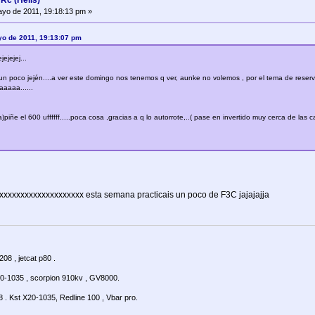
c (Helis)
yo de 2011, 19:18:13 pm »
yo de 2011, 19:13:07 pm
ejejej...
 poco jején....a ver este domingo nos tenemos q ver, aunke no volemos , por el tema de reservar los
aaaa......
)piñe el 600 uffffff.....poca cosa ,gracias a q lo autorrote,..( pase en invertido muy cerca de las c
elaxxxxxxxxxxxxxxxxxxxx esta semana practicais un poco de F3C jajajajja
08 , jetcat p80 .
20-1035 , scorpion 910kv , GV8000.
. Kst X20-1035, Redline 100 , Vbar pro.