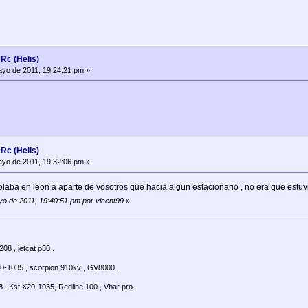
c (Helis)
yo de 2011, 19:24:21 pm »
c (Helis)
yo de 2011, 19:32:06 pm »
 volaba en leon a aparte de vosotros que hacia algun estacionario , no era que estuv
yo de 2011, 19:40:51 pm por vicent99
»
08 , jetcat p80 .
20-1035 , scorpion 910kv , GV8000.
. Kst X20-1035, Redline 100 , Vbar pro.