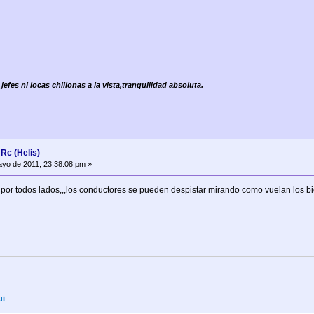
jefes ni locas chillonas a la vista,tranquilidad absoluta.
c (Helis)
yo de 2011, 23:38:08 pm »
or todos lados,,,los conductores se pueden despistar mirando como vuelan los bich
ui