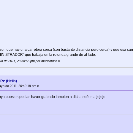
on que hay una carretera cerca (con bastante distancia pero cerca) y que esa car
STRADOR" que trabaja en la rotonda grande de al lado.
ayo de 2011, 23:38:56 pm por madcortina
»
c (Helis)
yo de 2011, 20:49:19 pm »
ya puestos podias haver grabado tambien a dicha señorita jejeje.