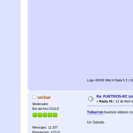
Logo 400SE Mini V-Stabi 5.3 (
Re: FURTIVOS-RC (vi
xerbar
«
Reply #5 :
12 de Abril 
Moderador
Bot del foro GOLD
Txikarron
buenos vídeos com
Un Saludo.
Mensajes: 11.337
Reputacion: +27/-0