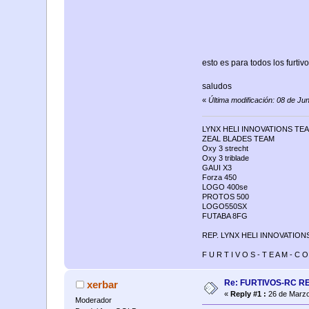
esto es para todos los furtivos 
saludos
«
Última modificación: 08 de Ju
LYNX HELI INNOVATIONS TE
ZEAL BLADES TEAM
Oxy 3 strecht
Oxy 3 triblade
GAUI X3
Forza 450
LOGO 400se
PROTOS 500
LOGO550SX
FUTABA 8FG
REP. LYNX HELI INNOVATION
F U R T I V O S - T E A M - C O
Re: FURTIVOS-RC R
xerbar
«
Reply #1 :
26 de Marzo
Moderador