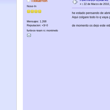
FURTIVOS-TEAM Rc
Txikarron
«
:
22 de Marzo de 2010,
Nose-In
he estado pensando de abrir
Aqui colgare todo lo q vaya g
Mensajes: 1.268
Reputacion: +3/-0
de momento os dejo este vid
furtivos-team rc montmelo