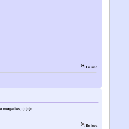
En línea
 margaritas jejejeje..
En línea