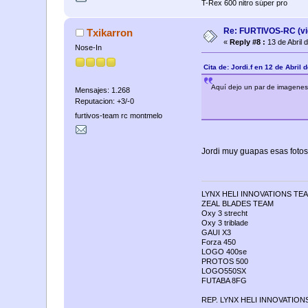
T-Rex 600 nitro súper pro
Re: FURTIVOS-RC (vi
Txikarron
«
Reply #8 :
13 de Abril 
Nose-In
Cita de: Jordi.f en 12 de Abril
Aquí dejo un par de imagenes 
Mensajes: 1.268
Reputacion: +3/-0
furtivos-team rc montmelo
Jordi muy guapas esas fotos t
LYNX HELI INNOVATIONS TE
ZEAL BLADES TEAM
Oxy 3 strecht
Oxy 3 triblade
GAUI X3
Forza 450
LOGO 400se
PROTOS 500
LOGO550SX
FUTABA 8FG
REP. LYNX HELI INNOVATION