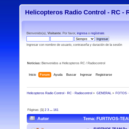
Helicopteros Radio Control - RC - 
Bienvenido(a),
Visitante
. Por favor,
ingresa
o
regístrate
.
Ingresar con nombre de usuario, contraseña y duración de la sesión
Noticias:
Bienvenidos a Helicopteros RC / Radiocontrol
Inicio
Forum
Ayuda
Buscar
Ingresar
Registrarse
Helicopteros Radio Control - RC - Radiocontrol
»
GENERAL
»
FOTOS -
Páginas: [
1
]
2
3
...
161
Autor
Tema: FURTIVOS-TEAM 