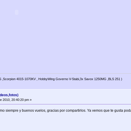
 6S ,Scorpion 4015-1070KV , HobbyWing Governo V-Stabi,3x Savox 1250MG ,BLS 251 )
deos,fotos)
de 2010, 20:40:20 pm »
o siempre y buenos vuelos, gracias por compartirlos. Ya vemos que te gusta podar