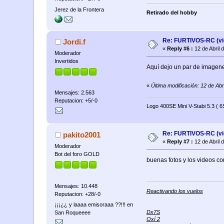
Jerez de la Frontera
Retirado del hobby
Re: FURTIVOS-RC (vi
Jordi.f
«
Reply #6 :
12 de Abril 
Moderador
Invertidos
Aquí dejo un par de imagene
«
Última modificación: 12 de Abr
Mensajes: 2.563
Reputacion: +5/-0
Logo 400SE Mini V-Stabi 5.3 (
Re: FURTIVOS-RC (vi
pakito2001
«
Reply #7 :
12 de Abril 
Moderador
Bot del foro GOLD
buenas fotos y los videos c
Mensajes: 10.448
Reactivando los vuelos
Reputacion: +28/-0
¡¡¡¿¿ y laaaa emisoraaa ??!!! en
Dx7S
San Roqueeee
Oxí 2