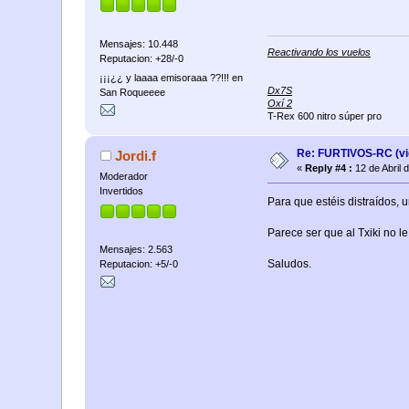
Mensajes: 10.448
Reactivando los vuelos
Reputacion: +28/-0
¡¡¡¿¿ y laaaa emisoraaa ??!!! en
Dx7S
San Roqueeee
Oxí 2
T-Rex 600 nitro súper pro
Re: FURTIVOS-RC (vi
Jordi.f
«
Reply #4 :
12 de Abril 
Moderador
Invertidos
Para que estéis distraídos, u
Parece ser que al Txiki no l
Mensajes: 2.563
Saludos.
Reputacion: +5/-0