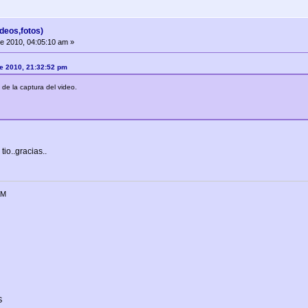
deos,fotos)
de 2010, 04:05:10 am »
 de 2010, 21:32:52 pm
de la captura del video.
io..gracias..
AM
S