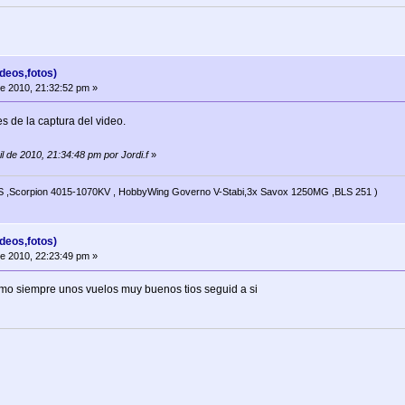
deos,fotos)
de 2010, 21:32:52 pm »
s de la captura del video.
il de 2010, 21:34:48 pm por Jordi.f
»
 6S ,Scorpion 4015-1070KV , HobbyWing Governo V-Stabi,3x Savox 1250MG ,BLS 251 )
deos,fotos)
de 2010, 22:23:49 pm »
omo siempre unos vuelos muy buenos tios seguid a si