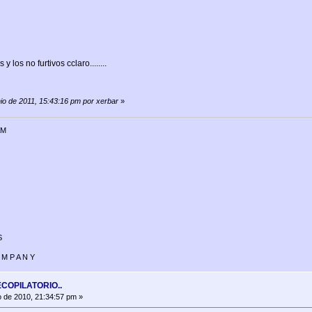
y los no furtivos cclaro........
nio de 2011, 15:43:16 pm por xerbar
»
AM
S
 M P A N Y
ECOPILATORIO..
 de 2010, 21:34:57 pm »