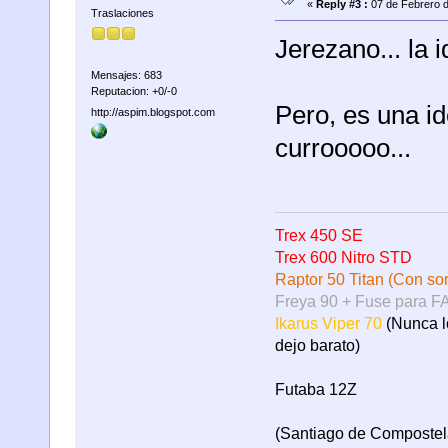
«
Reply #3 :
07 de Febrero d
Traslaciones
Jerezano... la 
Mensajes: 683
Reputacion: +0/-0
Pero, es una i
http://aspim.blogspot.com
currooooo...
Trex 450 SE
Trex 600 Nitro STD
Raptor 50 Titan (Con sor
Freya 90 + Fuse para F
Ikarus Viper 70
(Nunca lo
dejo barato)
Futaba 12Z
(Santiago de Compostel