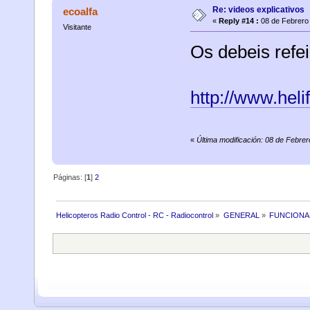
Re: videos explicativos
ecoalfa
«
Reply #14 :
08 de Febrero 
Visitante
Os debeis refeir
http://www.hel
«
Última modificación: 08 de Febrer
Páginas: [
1
]
2
Helicopteros Radio Control - RC - Radiocontrol
»
GENERAL
»
FUNCIONA