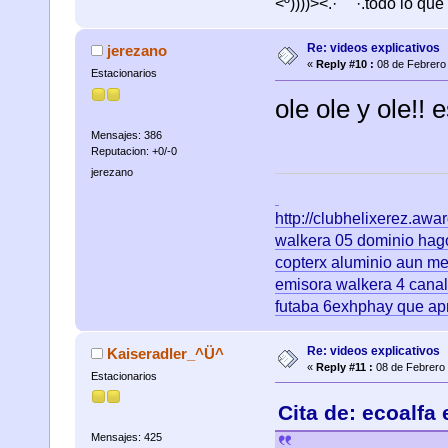
<º))))><.·´¯`·.todo lo que
Re: videos explicativos
jerezano
«
Reply #10 :
08 de Febrero 
Estacionarios
ole ole y ole!!
Mensajes: 386
Reputacion: +0/-0
jerezano
http://clubhelixerez.aw
walkera 05 dominio hago
copterx aluminio aun me
emisora walkera 4 canale
futaba 6exhphay que ap
Re: videos explicativos
Kaiseradler_^Ü^
«
Reply #11 :
08 de Febrero 
Estacionarios
Cita de: ecoalfa
Mensajes: 425