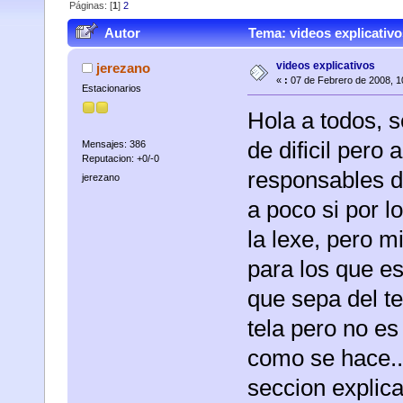
Páginas: [
1
]
2
Autor
Tema: videos explicativo
videos explicativos
jerezano
«
:
07 de Febrero de 2008, 1
Estacionarios
Hola a todos, s
de dificil pero
Mensajes: 386
Reputacion: +0/-0
responsables de
jerezano
a poco si por l
la lexe, pero m
para los que e
que sepa del t
tela pero no es
como se hace..
seccion explic