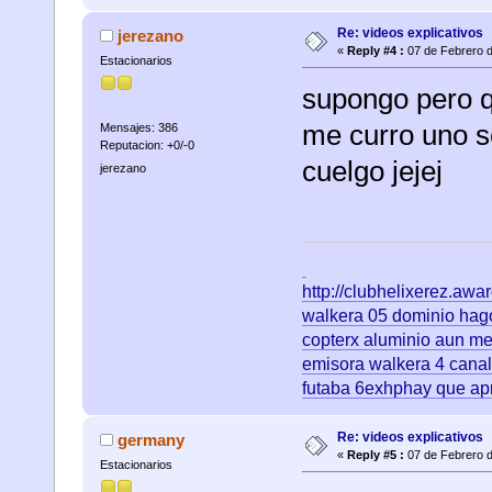
Re: videos explicativos
jerezano
«
Reply #4 :
07 de Febrero d
Estacionarios
supongo pero q
me curro uno se
Mensajes: 386
Reputacion: +0/-0
cuelgo jejej
jerezano
http://clubhelixerez.aw
walkera 05 dominio hago
copterx aluminio aun me
emisora walkera 4 canale
futaba 6exhphay que ap
Re: videos explicativos
germany
«
Reply #5 :
07 de Febrero d
Estacionarios