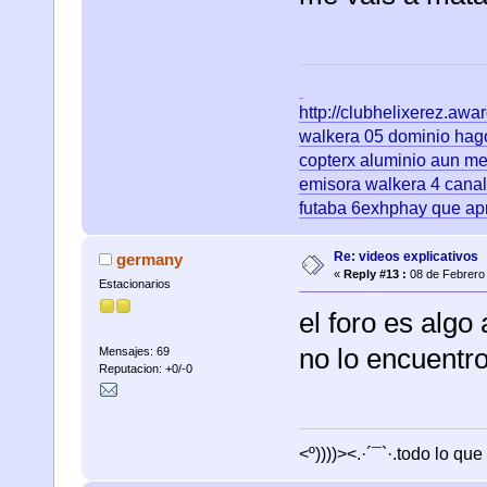
http://clubhelixerez.aw
walkera 05 dominio hago
copterx aluminio aun me
emisora walkera 4 canale
futaba 6exhphay que ap
Re: videos explicativos
germany
«
Reply #13 :
08 de Febrero 
Estacionarios
el foro es al
no lo encuentr
Mensajes: 69
Reputacion: +0/-0
<º))))><.·´¯`·.todo lo que