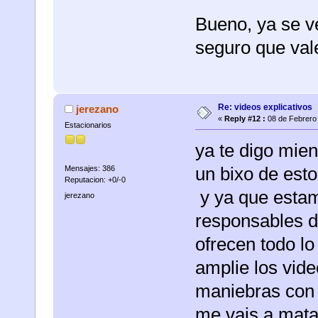
Bueno, ya se v
seguro que vale
Re: videos explicativos
jerezano
«
Reply #12 :
08 de Febrero 
Estacionarios
ya te digo mie
un bixo de estos
Mensajes: 386
Reputacion: +0/-0
y ya que estam
jerezano
responsables d
ofrecen todo l
amplie los vid
maniebras con 
me vais a matar.