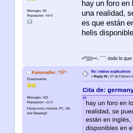
hay un foro en
una realidad, s
Mensajes: 69
Reputacion: +0/-0
es que están en
helis disponibl
<º))))><.·´¯`·.todo lo que
Re: videos explicativos
Kaiseradler_^Ü^
«
Reply #6 :
07 de Febrero d
Estacionarios
Cita de: germany
Mensajes: 425
hay un foro en l
Reputacion: +1/-0
Flying every moment. PC, SKi
realidad, se pue
and Sleeping!!
están en inglés, 
disponibles en e