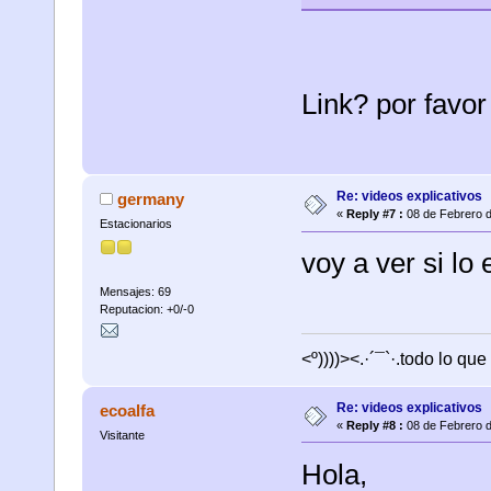
Link? por favor
Re: videos explicativos
germany
«
Reply #7 :
08 de Febrero d
Estacionarios
voy a ver si lo 
Mensajes: 69
Reputacion: +0/-0
<º))))><.·´¯`·.todo lo que
Re: videos explicativos
ecoalfa
«
Reply #8 :
08 de Febrero d
Visitante
Hola,