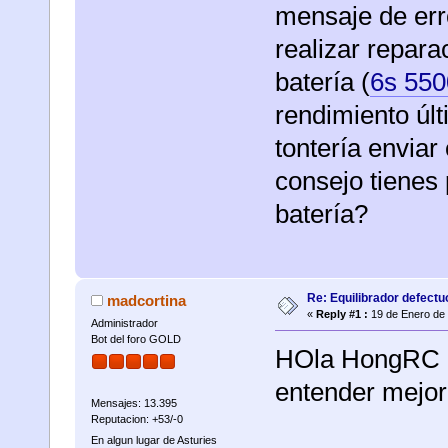
mensaje de erro
realizar repar
batería (
6s 55
rendimiento úl
tontería enviar
consejo tienes
batería?
Re: Equilibrador defectu
madcortina
«
Reply #1 :
19 de Enero de 
Administrador
Bot del foro GOLD
HOla HongRC p
entender mejor
Mensajes: 13.395
Reputacion: +53/-0
En algun lugar de Asturies