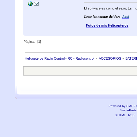
El software es como el sexo: Es mu
Leete las normas del foro
Aqui
Fotos de mis Helicopteros
Páginas: [
1
]
Helicopteros Radio Control - RC - Radiocontrol
»
ACCESORIOS
»
BATER
Powered by SMF 2.
SimplePorta
XHTML
RSS