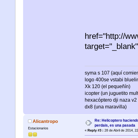
href="http://w
target="_blank
syma s 107 (aquí comienza
logo 400se vstabi bluel
Xk 120 (el pequeñín)
icopter (un juguetito mul
hexacóptero dji naza v2 
dx8 (una maravilla)
Re: Helicoptero haciend
Alicantropo
perdais, es una pasada
Estacionarios
«
Reply #3 :
28 de Abril de 2014, 2