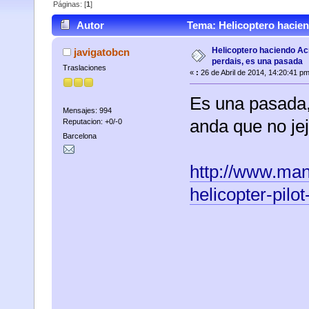
Páginas: [
1
]
Autor
Tema: Helicoptero hacien
veces)
Helicoptero haciendo Ac
javigatobcn
perdais, es una pasada
Traslaciones
«
:
26 de Abril de 2014, 14:20:41 pm
Es una pasada,
Mensajes: 994
anda que no jej
Reputacion: +0/-0
Barcelona
http://www.man
helicopter-pilo