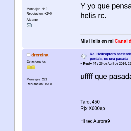
Y yo que pensa
Mensajes: 442
helis rc.
Reputacion: +2/-0
Alicante
Mis Helis en mi
Canal 
Re: Helicoptero haciend
drcreina
perdais, es una pasada
Estacionarios
«
Reply #4 :
28 de Abril de 2014, 2
uffff que pasad
Mensajes: 221
Reputacion: +5/-0
Tarot 450
Rjx X600ep
Hi tec Aurora9