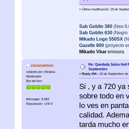
«
Última modificación: 18 de Septi
Sab Goblin 380
(Neo 6
Sab Goblin 630
(Negro 
Mikado Logo 550SX
(N
Gazelle 800
(proyecto e
Mikado
Vbar
emisora
Re: Quedada Salva Heli 
zeusramon
Septiembre
volando por chiclana .
«
Reply #54 :
18 de Septiembre de 
Moderador
Bot del foro
Si , y a 720 ya
sobre todo en v
Mensajes: 8.062
lo ves en pant
Reputacion: +24/-0
calidad. Adema
tarda mucho en