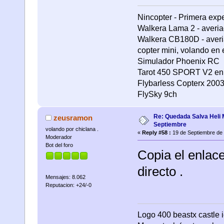
Nincopter - Primera expe
Walkera Lama 2 - averi
Walkera CB180D - averi
copter mini, volando en e
Simulador Phoenix RC
Tarot 450 SPORT V2 en
Flybarless Copterx 200
FlySky 9ch
Re: Quedada Salva Heli 
zeusramon
Septiembre
volando por chiclana .
«
Reply #58 :
19 de Septiembre de 
Moderador
Bot del foro
Copia el enlac
directo .
Mensajes: 8.062
Reputacion: +24/-0
Logo 400 beastx castle i