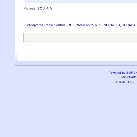
Páginas:
1
2
3
[
4
]
5
Helicopteros Radio Control - RC - Radiocontrol
»
GENERAL
»
QUEDADAS
Powered by SMF 2.
SimplePorta
XHTML
RSS