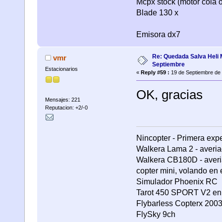
Mcpx stock (motor cola o
Blade 130 x
Emisora dx7
Re: Quedada Salva Heli 
vmr
Septiembre
Estacionarios
«
Reply #59 :
19 de Septiembre de 
OK, gracias
Mensajes: 221
Reputacion: +2/-0
Nincopter - Primera expe
Walkera Lama 2 - averi
Walkera CB180D - averi
copter mini, volando en e
Simulador Phoenix RC
Tarot 450 SPORT V2 en
Flybarless Copterx 200
FlySky 9ch