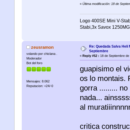
«
Última modificación: 18 de Septie
Logo 400SE Mini V-Stab
Stabi,3x Savox 1250MG 
Re: Quedada Salva Heli 
zeusramon
Septiembre
volando por chiclana .
«
Reply #52 :
18 de Septiembre de 
Moderador
Bot del foro
guapisimo el vi
os lo montais. 
Mensajes: 8.062
gorra .........
Reputacion: +24/-0
nada... ainsss
al muratiiinnn
critica construc