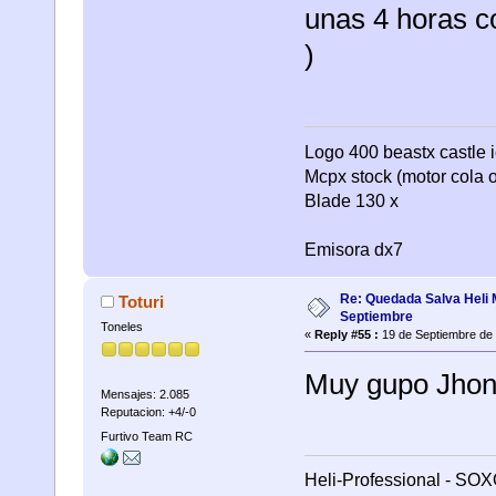
unas 4 horas c
)
Logo 400 beastx castle i
Mcpx stock (motor cola o
Blade 130 x
Emisora dx7
Re: Quedada Salva Heli 
Toturi
Septiembre
Toneles
«
Reply #55 :
19 de Septiembre de 
Muy gupo Jhon!
Mensajes: 2.085
Reputacion: +4/-0
Furtivo Team RC
Heli-Professional - SOX