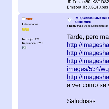
JR Forza 450 -KST DS21
Emisora JR XG14 Xbus
Re: Quedada Salva Heli 
vmr
Septiembre
Estacionarios
«
Reply #56 :
19 de Septiembre de 
Tarde, pero ma
Mensajes: 221
http://imagesha
Reputacion: +2/-0
http://imagesh
http://imagesh
images/534/wq
http://imagesh
a ver como se v
Saludosss