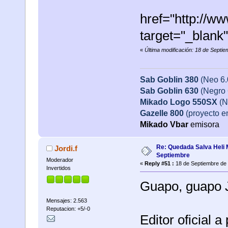
href="http://w
target="_blan
«
Última modificación: 18 de Septi
Sab Goblin 380
(Neo 6
Sab Goblin 630
(Negro 
Mikado Logo 550SX
(N
Gazelle 800
(proyecto e
Mikado
Vbar
emisora
Re: Quedada Salva Heli 
Jordi.f
Septiembre
Moderador
«
Reply #51 :
18 de Septiembre de 
Invertidos
Guapo, guapo 
Mensajes: 2.563
Reputacion: +5/-0
Editor oficial a 