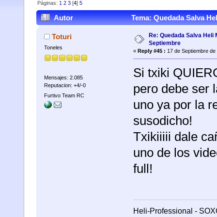
Páginas:
1
2
3
[
4
]
5
Autor
Tema: Quedada Salva Heli
Re: Quedada Salva Heli 
Toturi
Septiembre
Toneles
«
Reply #45 :
17 de Septiembre de 
Si txiki QUIERO
Mensajes: 2.085
pero debe ser l
Reputacion: +4/-0
Furtivo Team RC
uno ya por la r
susodicho!
Txikiiiii dale 
uno de los vide
full!
Heli-Professional - SOX