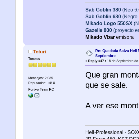
Sab Goblin 380
(Neo 6
Sab Goblin 630
(Negro 
Mikado Logo 550SX
(N
Gazelle 800
(proyecto e
Mikado
Vbar
emisora
Re: Quedada Salva Heli 
Toturi
Septiembre
Toneles
«
Reply #47 :
18 de Septiembre de 
Que gran montaj
Mensajes: 2.085
que se sale.
Reputacion: +4/-0
Furtivo Team RC
A ver ese mont
Heli-Professional - SOX