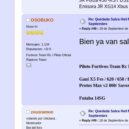
JR Forza 450 -KST DS21
Emisora JR XG14 Xbus
Re: Quedada Salva Heli 
OSOBUKO
Septiembre
Nose-In
«
Reply #48 :
18 de Septiembre de 
Bien ya van sal
Mensajes: 1.134
Reputacion: +3/-0
Furtivos Team Rc / Piloto Oficial
Rapicon Team
Piloto Furtivos-Team Rc
Gaui X5 Fes / 620 / 650 / 
Protos Max v2 800/ Savox 
Futaba 14SG
Re: Quedada Salva Heli 
zeusramon
Septiembre
volando por chiclana .
«
Reply #49 :
18 de Septiembre de 
Moderador
Bot del foro