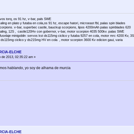
rvos torq, os 91 hz, v-bar, pals SWE
ing en plato y futaba en cola,os 91 hz, escape hatori, microeast fbl, palas spin blades
scorpions. v-bar, superbec castle, bauckup scorpions, lipos 4200mAh palas spinblades 620
aling, 12S , castle120Hv con gobernor, v-bar, motor scorpion 4035 500kv. palas SWE
 fuselaje minigoblin :servos kst ds115mg ciclico y futaba 9257 en cola, motor mrc 4200 Kv, 3S
 ds115mg ciclico y ds215mg HV en cola , motor scorpion 3600 Kv edicion gaui, varia
URCIA-ELCHE
 de 2013, 02:35:22 am »
amos hablando, yo soy de alhama de murcia
URCIA-ELCHE