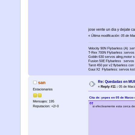
jose vente un dia y dejate ca
«
Última modificación: 05 de M
Velocity 90N Flybarless (A) :se
T-Rex 700N Flybarless :servos al
Goblin 630 servos aling,motor 
Fusion 50E Flybarless :servos 
Tarot 450 por v2 flybarless con
Gaui X2 Flybarless: servos kst
Re: Quedadas en M
san
«
Reply #11 :
05 de Marz
Estacionarios
Cita de: yepes en 05 de Marzo
Mensajes: 195
Reputacion: +2/-0
si efectivamente esta cerca d