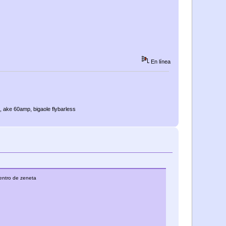
En línea
, ake 60amp, bigaole flybarless
entro de zeneta