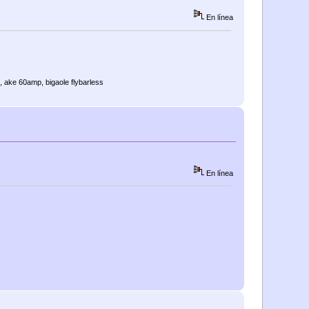
En línea
, ake 60amp, bigaole flybarless
En línea