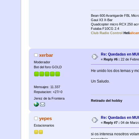
Bean 600 Avantgarde FBL Micro
Gaui X3 X-Bar
Quadcopter micro RCX 250 acr
Futaba F10CG 2.4
Club Radio Control
Heli
alica
Re: Quedadas en M
xerbar
«
Reply #6 :
22 de Febre
Moderador
Bot del foro GOLD
He unido los dos temas y mo
Un Saludo.
Mensajes: 11.337
Reputacion: +27/-0
Jerez de la Frontera
Retirado del hobby
Re: Quedadas en M
yepes
«
Reply #7 :
04 de Marzo
Estacionarios
si os interesa nosotros vola