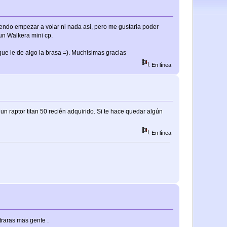
tendo empezar a volar ni nada asi, pero me gustaria poder
un Walkera mini cp.
ue le de algo la brasa =). Muchisimas gracias
En línea
un raptor titan 50 recién adquirido. Si te hace quedar algún
En línea
traras mas gente .