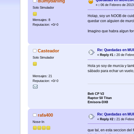
Quedadas en MURCI
di3mydarling
«
:
06 de Febrero de 2013
Solo Simulador
Holap, soy un NOOB de cuida
Mensajes: 8
quedar con alguien de murci
Reputacion: +0/-0
Imagino que habra algun for
Re: Quedadas en M
Casteador
«
Reply #1 :
20 de Febre
Solo Simulador
Hola yo soy de murcia y tamb
sábado para echar un vuelo,
Mensajes: 21
Reputacion: +0/-0
Belt CP V2
Raptor 50 Titan
Emisora-DX8
Re: Quedadas en M
rafa400
«
Reply #2 :
21 de Febre
Nose-In
que tal, en esta seccion de