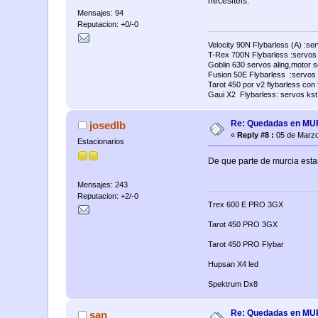
necesiteis.
Mensajes: 94
Reputacion: +0/-0
Velocity 90N Flybarless (A) :se
T-Rex 700N Flybarless :servos al
Goblin 630 servos aling,motor 
Fusion 50E Flybarless :servos 
Tarot 450 por v2 flybarless con
Gaui X2 Flybarless: servos kst
Re: Quedadas en M
josedlb
«
Reply #8 :
05 de Marzo
Estacionarios
De que parte de murcia est
Mensajes: 243
Reputacion: +2/-0
Trex 600 E PRO 3GX
Tarot 450 PRO 3GX
Tarot 450 PRO Flybar
Hupsan X4 led
Spektrum Dx8
Re: Quedadas en M
san