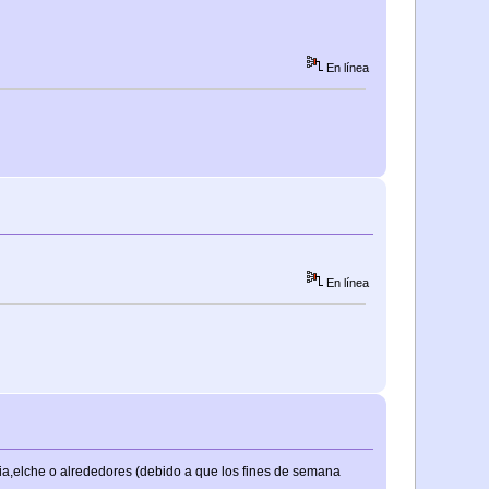
En línea
En línea
ia,elche o alrededores (debido a que los fines de semana