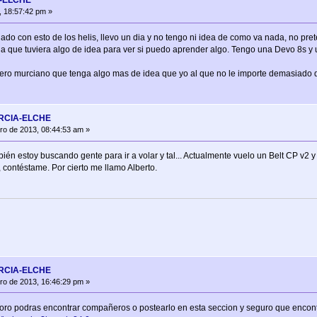
A-ELCHE
, 18:57:42 pm »
do con esto de los helis, llevo un dia y no tengo ni idea de como va nada, no pre
a que tuviera algo de idea para ver si puedo aprender algo. Tengo una Devo 8s y 
ero murciano que tenga algo mas de idea que yo al que no le importe demasiado q
URCIA-ELCHE
ro de 2013, 08:44:53 am »
ién estoy buscando gente para ir a volar y tal... Actualmente vuelo un Belt CP v2 y 
 contéstame. Por cierto me llamo Alberto.
URCIA-ELCHE
ro de 2013, 16:46:29 pm »
l foro podras encontrar compañeros o postearlo en esta seccion y seguro que encon