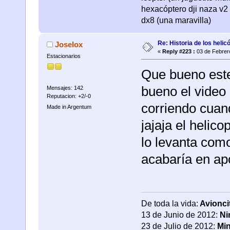
hexacóptero dji naza v2 
dx8 (una maravilla)
Re: Historia de los helic
Joselox
«
Reply #223 :
03 de Febrer
Estacionarios
Que bueno este 
bueno el video
Mensajes: 142
Reputacion: +2/-0
corriendo cuan
Made in Argentum
jajaja el helico
lo levanta co
acabaría en ap
De toda la vida:
Avionci
13 de Junio de 2012:
Ni
23 de Julio de 2012:
Min