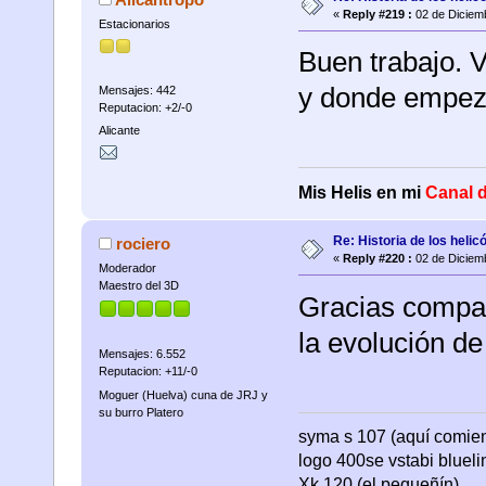
«
Reply #219 :
02 de Diciemb
Estacionarios
Buen trabajo. 
y donde empez
Mensajes: 442
Reputacion: +2/-0
Alicante
Mis Helis en mi
Canal 
Re: Historia de los helic
rociero
«
Reply #220 :
02 de Diciemb
Moderador
Maestro del 3D
Gracias compa
la evolución de
Mensajes: 6.552
Reputacion: +11/-0
Moguer (Huelva) cuna de JRJ y
su burro Platero
syma s 107 (aquí comienza
logo 400se vstabi bluel
Xk 120 (el pequeñín)