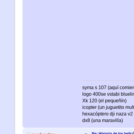
syma s 107 (aquí comienza
logo 400se vstabi bluel
Xk 120 (el pequeñín)
icopter (un juguetito mul
hexacóptero dji naza v2 
dx8 (una maravilla)
Re: Historia de los helic