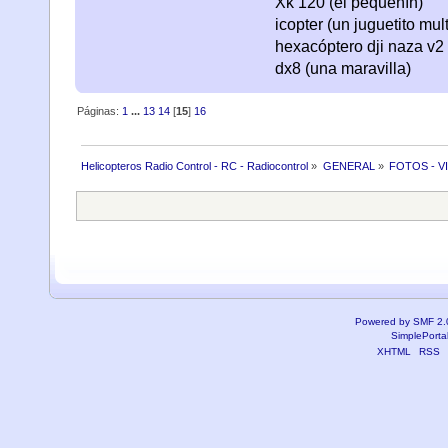
Xk 120 (el pequeñín)
icopter (un juguetito mul
hexacóptero dji naza v2 
dx8 (una maravilla)
Páginas:
1
...
13
14
[
15
]
16
Helicopteros Radio Control - RC - Radiocontrol
»
GENERAL
»
FOTOS - V
Powered by SMF 2.
SimplePorta
XHTML
RSS