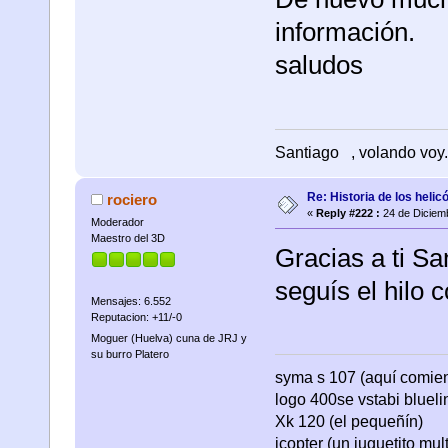
información.
saludos
Santiago
, volando voy.
Re: Historia de los helic
rociero
«
Reply #222 :
24 de Diciemb
Moderador
Maestro del 3D
Gracias a ti Sa
seguís el hilo 
Mensajes: 6.552
Reputacion: +11/-0
Moguer (Huelva) cuna de JRJ y
su burro Platero
syma s 107 (aquí comienza
logo 400se vstabi bluel
Xk 120 (el pequeñín)
icopter (un juguetito mul