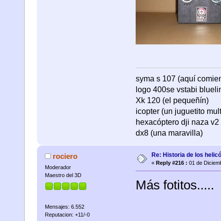
syma s 107 (aquí comienza
logo 400se vstabi bluel
Xk 120 (el pequeñín)
icopter (un juguetito mul
hexacóptero dji naza v2 
dx8 (una maravilla)
Re: Historia de los helic
rociero
«
Reply #216 :
01 de Diciemb
Moderador
Maestro del 3D
Más fotitos.....
Mensajes: 6.552
Reputacion: +11/-0