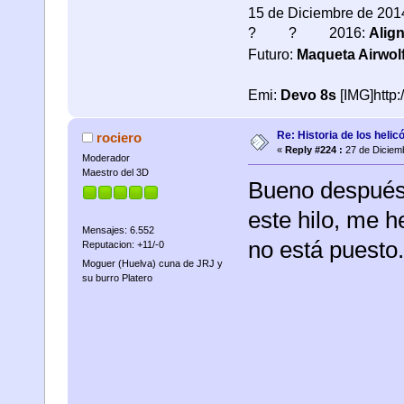
15 de Diciembre de 201
? ? 2016:
Alig
Futuro:
Maqueta Airwol
Emi:
Devo 8s
[IMG]http:
Re: Historia de los helic
rociero
«
Reply #224 :
27 de Diciemb
Moderador
Maestro del 3D
Bueno después 
este hilo, me 
Mensajes: 6.552
no está puesto..
Reputacion: +11/-0
Moguer (Huelva) cuna de JRJ y
su burro Platero