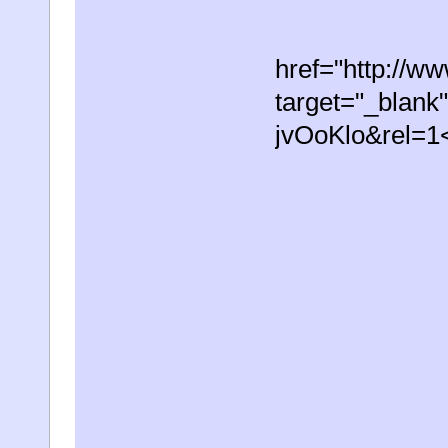
href="http://w
target="_blank
jvOoKlo&rel=1