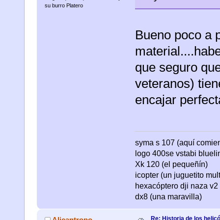
su burro Platero
Bueno poco a 
material....hab
que seguro que
veteranos) tien
encajar perfect
syma s 107 (aquí comienza
logo 400se vstabi bluel
Xk 120 (el pequeñín)
icopter (un juguetito mul
hexacóptero dji naza v2 
dx8 (una maravilla)
Re: Historia de los helic
Alicantropo