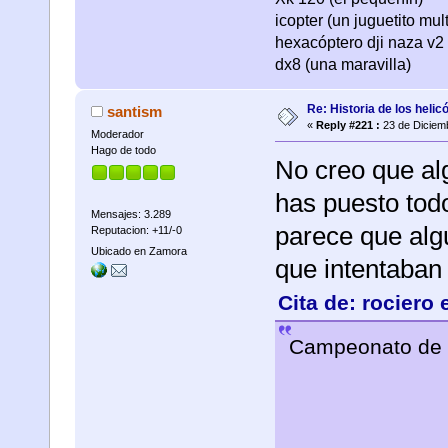
icopter (un juguetito mul
hexacóptero dji naza v2 
dx8 (una maravilla)
Re: Historia de los helic
santism
«
Reply #221 :
23 de Diciemb
Moderador
Hago de todo
No creo que al
has puesto tod
Mensajes: 3.289
parece que alg
Reputacion: +11/-0
Ubicado en Zamora
que intentaban 
Cita de: rociero
Campeonato de 