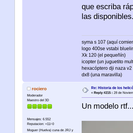
que escriba rá
las disponibles..
syma s 107 (aquí comienza
logo 400se vstabi bluel
Xk 120 (el pequeñín)
icopter (un juguetito mul
hexacóptero dji naza v2 
dx8 (una maravilla)
Re: Historia de los helic
rociero
«
Reply #215 :
28 de Noviem
Moderador
Maestro del 3D
Un modelo rtf...
Mensajes: 6.552
Reputacion: +11/-0
Moguer (Huelva) cuna de JRJ y