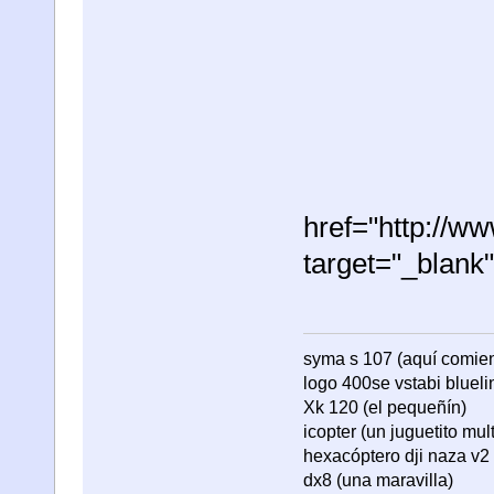
href="http://
target="_blan
syma s 107 (aquí comienza
logo 400se vstabi bluel
Xk 120 (el pequeñín)
icopter (un juguetito mul
hexacóptero dji naza v2 
dx8 (una maravilla)