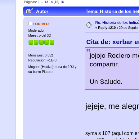
Páginas:
1
...
13
14
[
15
]
16
Autor
Tema: Historia de los he
Re: Historia de los helic
rociero
«
Reply #210 :
20 de Septie
Moderador
Maestro del 3D
Cita de: xerbar 
jojojo Rociero m
Mensajes: 6.552
Reputacion: +11/-0
compartir.
Moguer (Huelva) cuna de JRJ y
su burro Platero
Un Saludo.
jejeje, me aleg
syma s 107 (aquí comienza