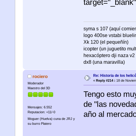
target="_blan
syma s 107 (aquí comienza
logo 400se vstabi bluel
Xk 120 (el pequeñín)
icopter (un juguetito mul
hexacóptero dji naza v2 
dx8 (una maravilla)
Re: Historia de los helic
rociero
«
Reply #214 :
18 de Noviem
Moderador
Maestro del 3D
Tengo esto muy
de "las noveda
Mensajes: 6.552
año al mercado
Reputacion: +11/-0
Moguer (Huelva) cuna de JRJ y
su burro Platero