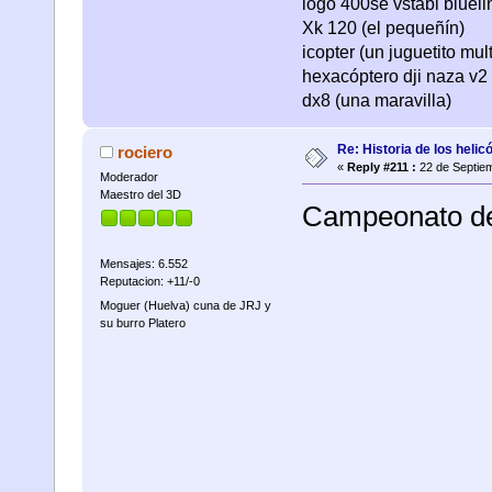
logo 400se vstabi bluel
Xk 120 (el pequeñín)
icopter (un juguetito mul
hexacóptero dji naza v2 
dx8 (una maravilla)
Re: Historia de los helic
rociero
«
Reply #211 :
22 de Septiem
Moderador
Maestro del 3D
Campeonato de
Mensajes: 6.552
Reputacion: +11/-0
Moguer (Huelva) cuna de JRJ y
su burro Platero