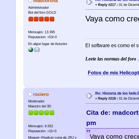
madcortina
«
Reply #217 :
01 de Diciemb
Administrador
Bot del foro GOLD
Vaya como crece
Mensajes: 13.395
Reputacion: +53/-0
En algun lugar de Asturies
El software es como el s
Leete las normas del foro
Fotos de mis Helicop
Re: Historia de los helic
rociero
«
Reply #218 :
01 de Diciemb
Moderador
Maestro del 3D
Cita de: madcort
pm
Mensajes: 6.552
Reputacion: +11/-0
Vaya como crece 
Moguer (Huelva) cuna de JRJ y