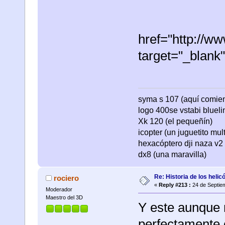
href="http://w
target="_blan
syma s 107 (aquí comienza
logo 400se vstabi bluel
Xk 120 (el pequeñín)
icopter (un juguetito mul
hexacóptero dji naza v2 
dx8 (una maravilla)
Re: Historia de los helic
rociero
«
Reply #213 :
24 de Septie
Moderador
Maestro del 3D
Y este aunque 
perfectamente 