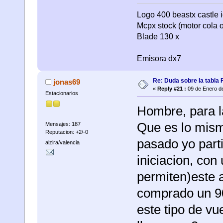
Logo 400 beastx castle i
Mcpx stock (motor cola o
Blade 130 x
Emisora dx7
Re: Duda sobre la tabla 
jonas69
«
Reply #21 :
09 de Enero de
Estacionarios
Hombre, para l
Que es lo mism
Mensajes: 187
Reputacion: +2/-0
pasado yo parti
alzira/valencia
iniciacion, con
permiten)este a
comprado un 90
este tipo de vu