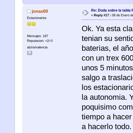
Re: Duda sobre la tabla 
jonas69
«
Reply #17 :
08 de Enero de
Estacionarios
Ok. Ya esta cla
tenian su sentid
Mensajes: 187
Reputacion: +2/-0
baterias, el añ
alzira/valencia
con un trex 600
unos 5 minutos
salgo a traslac
los estacionar
la autonomia. 
poquisimo comp
tiempo a hacer 
a hacerlo todo