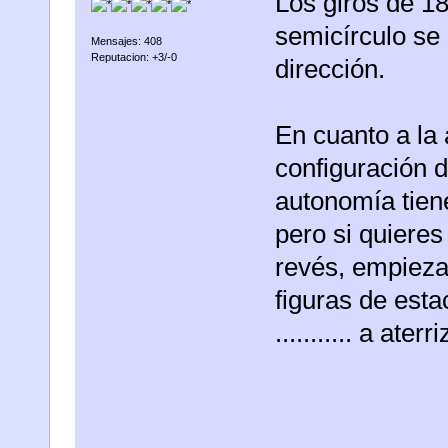
Los giros de 18
semicírculo se 
Mensajes: 408
Reputacion: +3/-0
dirección.
En cuanto a la
configuración 
autonomía tiene
pero si quieres
revés, empieza 
figuras de esta
........... a aterri