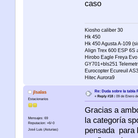
caso
Kiosho caliber 30
Hk 450
Hk 450 Agusta A-109 (si
Align Trex 600 ESP 6S 
Hirobo Eagle Freya Evo 
GY701+bls251 Telemetria
Eurocopter Ecureuil AS
Hitec Aurora9
Re: Duda sobre la tabla 
jlsalas
«
Reply #18 :
09 de Enero de
Estacionarios
Gracias a ambo
la categoría sp
Mensajes: 69
Reputacion: +6/-0
pensada para h
José Luis (Asturias)