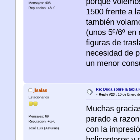
porque volemos
Mensajes: 408
Reputacion: +3/-0
1500 frente a l
también volamo
(unos 5º/6º en 
figuras de tras
necesidad de po
un menor cons
Re: Duda sobre la tabla 
jlsalas
«
Reply #23 :
10 de Enero de
Estacionarios
Muchas gracias
parado a razon
Mensajes: 69
Reputacion: +6/-0
con la impresi
José Luis (Asturias)
helicopteros y 