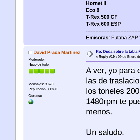
Hornet II
Eco 8
T-Rex 500
CF
T-Rex 600 ESP
----------------------------------
Emisoras:
Futaba ZAP 
Re: Duda sobre la tabla 
David Prada Martinez
«
Reply #19 :
09 de Enero de
Moderador
Hago de todo
A ver, yo para
las de traslac
Mensajes: 3.670
los toneles 20
Reputacion: +13/-0
Ourense
1480rpm te pue
menos.
Un saludo.