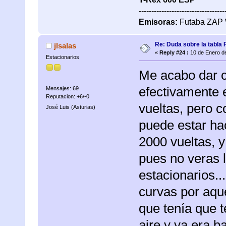
----------------------------------
Emisoras:
Futaba ZAP 
Re: Duda sobre la tabla 
jlsalas
«
Reply #24 :
10 de Enero de
Estacionarios
Me acabo dar c
efectivamente e
Mensajes: 69
Reputacion: +6/-0
vueltas, pero c
José Luis (Asturias)
puede estar hac
2000 vueltas, 
pues no veras 
estacionarios..
curvas por aqu
que tenía que t
aire y ya era b