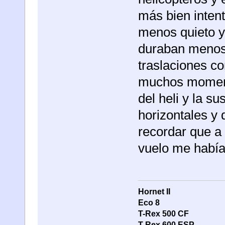
más bien intent
menos quieto y 
duraban menos
traslaciones co
muchos momento
del heli y la s
horizontales y 
recordar que a
vuelo me habí
Hornet II
Eco 8
T-Rex 500
CF
T-Rex 600 ESP