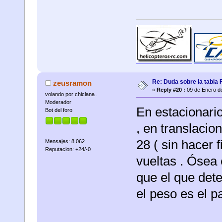
Re: Duda sobre la tabla 
zeusramon
«
Reply #20 :
09 de Enero de
volando por chiclana .
Moderador
En estacionari
Bot del foro
, en translacio
28 ( sin hacer 
Mensajes: 8.062
Reputacion: +24/-0
vueltas . Ósea
que el que det
el peso es el p