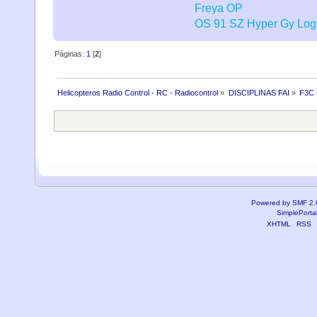
Freya OP
OS 91 SZ Hyper
Gy Log
Páginas:
1
[
2
]
Helicopteros Radio Control - RC - Radiocontrol
»
DISCIPLINAS FAI
»
F3C
Powered by SMF 2.
SimplePorta
XHTML
RSS