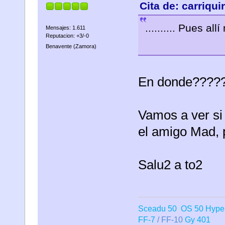
Cita de: carriqu
.......... Pues all
Mensajes: 1.611
Reputacion: +3/-0
Benavente (Zamora)
En donde????
Vamos a ver s
el amigo Mad, 
Salu2 a to2
Sceadu 50 OS 50 Hype
FF-7
/ FF-10
Gy 401