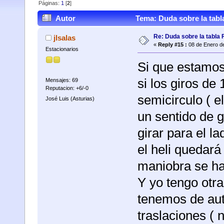
Páginas:
1
[
2
]
Autor
Tema: Duda sobre la tabl
Re: Duda sobre la tabla 
jlsalas
«
Reply #15 :
08 de Enero de
Estacionarios
Si que estamos 
si los giros de 
Mensajes: 69
Reputacion: +6/-0
semicirculo ( e
José Luis (Asturias)
un sentido de g
girar para el la
el heli quedar
maniobra se hag
Y yo tengo otra
tenemos de aut
traslaciones ( 