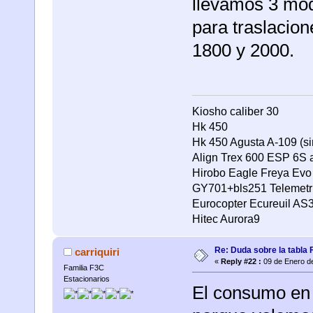
llevamos 3 mod
para traslacio
1800 y 2000.
Kiosho caliber 30
Hk 450
Hk 450 Agusta A-109 (si
Align Trex 600 ESP 6S 
Hirobo Eagle Freya Evo 
GY701+bls251 Telemetria
Eurocopter Ecureuil AS
Hitec Aurora9
Re: Duda sobre la tabla 
carriquiri
«
Reply #22 :
09 de Enero de
Familia F3C
Estacionarios
El consumo en 