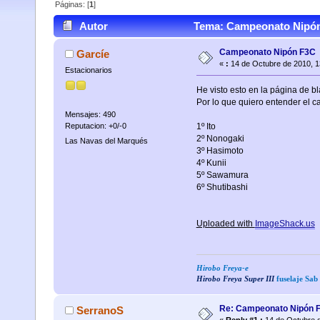
Páginas: [
1
]
Autor
Tema: Campeonato Nipón 
Campeonato Nipón F3C
Garcíe
«
:
14 de Octubre de 2010, 1
Estacionarios
He visto esto en la página de b
Por lo que quiero entender el 
Mensajes: 490
Reputacion: +0/-0
1º Ito
2º Nonogaki
Las Navas del Marqués
3º Hasimoto
4º Kunii
5º Sawamura
6º Shutibashi
Uploaded with
ImageShack.us
Hirobo Freya-e
Hirobo Freya Super III
fuselaje Sa
Re: Campeonato Nipón 
SerranoS
«
Reply #1 :
14 de Octubre d