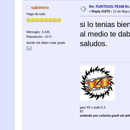
Re: FURTIVOS-TEAM Rc 
sabinero
«
Reply #1075 :
12 de Mayo 
Hago de todo
si lo tenias bie
al medio te dab
Mensajes: 3.425
Reputacion: +2/-0
saludos.
donde me dejen volar gratis
gaui X5 v.stabi 5.3
ff7
volando por colonia guell sin jefe