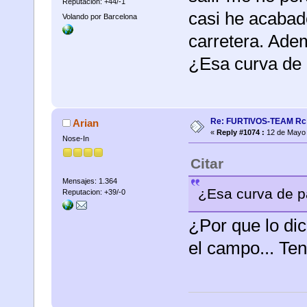
Reputacion: +44/-1
casi he acabad
Volando por Barcelona
carretera. Ade
¿Esa curva de 
Re: FURTIVOS-TEAM Rc 
Arian
«
Reply #1074 :
12 de Mayo 
Nose-In
Citar
Mensajes: 1.364
¿Esa curva de p
Reputacion: +39/-0
¿Por que lo di
el campo... Te