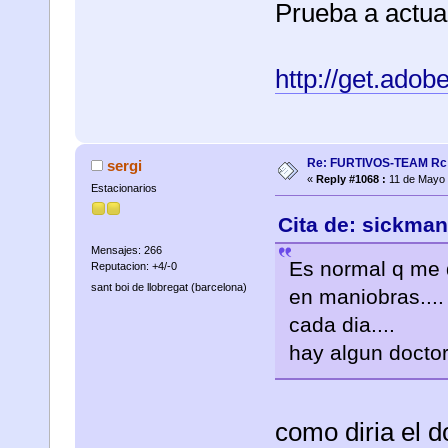
Prueba a actual
http://get.adob
Re: FURTIVOS-TEAM Rc 
sergi
«
Reply #1068 :
11 de Mayo 
Estacionarios
Cita de: sickman
Mensajes: 266
Es normal q me 
Reputacion: +4/-0
sant boi de llobregat (barcelona)
en maniobras....
cada dia....
hay algun doctor
como diria el doct