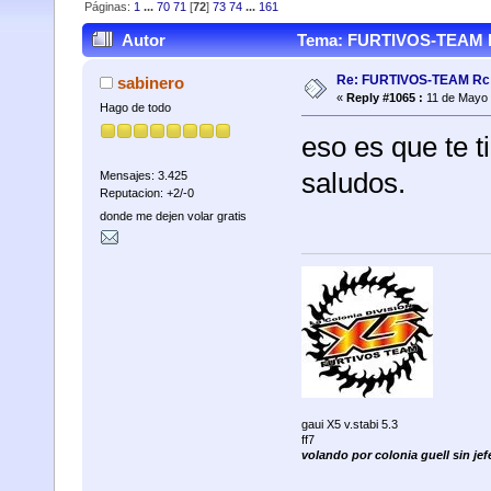
Páginas:
1
...
70
71
[
72
]
73
74
...
161
Autor
Tema: FURTIVOS-TEAM Rc
Re: FURTIVOS-TEAM Rc 
sabinero
«
Reply #1065 :
11 de Mayo 
Hago de todo
eso es que te t
saludos.
Mensajes: 3.425
Reputacion: +2/-0
donde me dejen volar gratis
gaui X5 v.stabi 5.3
ff7
volando por colonia guell sin jefe