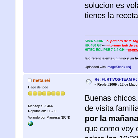
solucion es volar
tienes la receta
SIMA S-006
---
el primero de la sa
HK 450 GT
---
mi primer heli de v
HITEC ECLIPSE 7 2,4 GH
---
esper
la diferencia ente un niño y un 
Uploaded with
ImageShack.us[
Re: FURTIVOS-TEAM Rc 
metanei
«
Reply #1069 :
12 de Mayo 
Hago de todo
Buenas chicos
de visita famil
Mensajes: 3.464
Reputacion: +12/-0
por la mañan
Volando por Manresa (BCN)
que como voy c