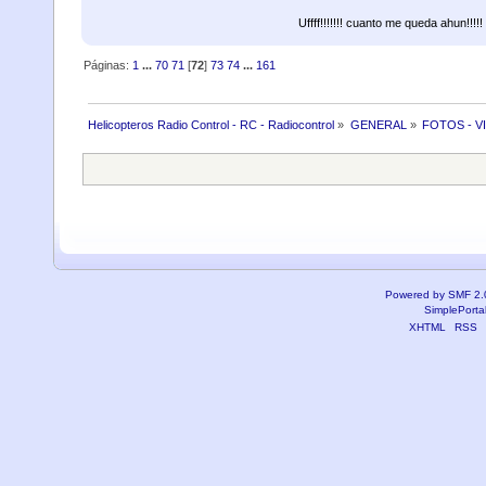
Uffff!!!!!!! cuanto me queda ahun!!!!!
Páginas:
1
...
70
71
[
72
]
73
74
...
161
Helicopteros Radio Control - RC - Radiocontrol
»
GENERAL
»
FOTOS - V
Powered by SMF 2.
SimplePorta
XHTML
RSS