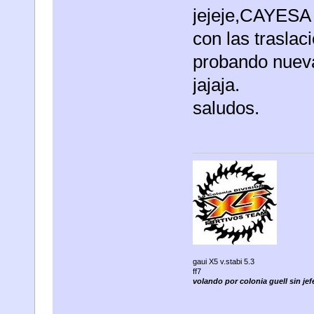
jejeje,CAYESA 
con las trasla
probando nuevas
jajaja.
saludos.
gaui X5 v.stabi 5.3
ff7
volando por colonia guell sin jefe