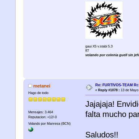
gaui X5 v.stabi 5.3
ff7
volando por colonia guell sin jefe
Re: FURTIVOS-TEAM Rc 
metanei
«
Reply #1078 :
13 de Mayo 
Hago de todo
Jajajaja! Envid
falta mucho par
Mensajes: 3.464
Reputacion: +12/-0
Volando por Manresa (BCN)
Saludos!!