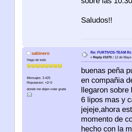
sobre las 10:30
Saludos!!
Re: FURTIVOS-TEAM Rc 
sabinero
«
Reply #1070 :
12 de Mayo 
Hago de todo
buenas peña pu
en compañia d
Mensajes: 3.425
Reputacion: +2/-0
llegaron sobre
donde me dejen volar gratis
6 lipos mas y 
jejeje,ahora es
momento de coñ
hecho con la mi