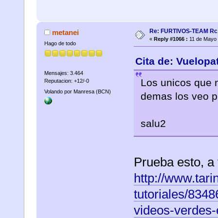
Re: FURTIVOS-TEAM Rc 
metanei
«
Reply #1066 :
11 de Mayo 
Hago de todo
Cita de: Vuelopa
Mensajes: 3.464
Los unicos que 
Reputacion: +12/-0
Volando por Manresa (BCN)
demas los veo p
salu2
Prueba esto, a v
http://www.tari
tutoriales/834
videos-verdes-