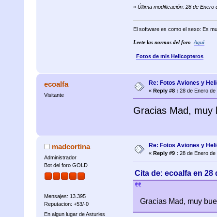
«
Última modificación: 28 de Enero
El software es como el sexo: Es mu
Leete las normas del foro
Aqui
Fotos de mis Helicopteros
Re: Fotos Aviones y Hel
ecoalfa
«
Reply #8 :
28 de Enero de 
Visitante
Gracias Mad, muy b
Re: Fotos Aviones y Hel
madcortina
«
Reply #9 :
28 de Enero de 
Administrador
Bot del foro GOLD
Cita de: ecoalfa en 28
Mensajes: 13.395
Gracias Mad, muy buen
Reputacion: +53/-0
En algun lugar de Asturies