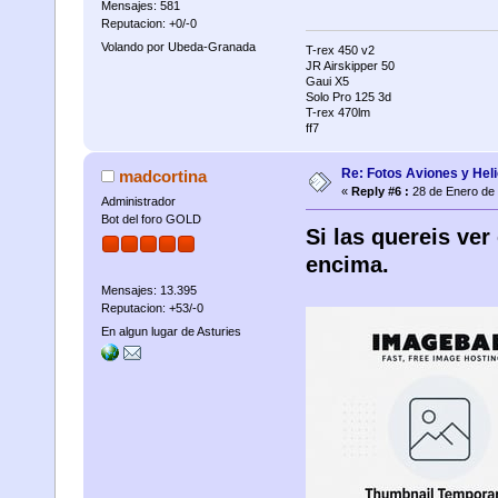
Mensajes: 581
Reputacion: +0/-0
Volando por Ubeda-Granada
T-rex 450 v2
JR Airskipper 50
Gaui X5
Solo Pro 125 3d
T-rex 470lm
ff7
Re: Fotos Aviones y Hel
madcortina
«
Reply #6 :
28 de Enero de 
Administrador
Bot del foro GOLD
Si las quereis ver
encima.
Mensajes: 13.395
Reputacion: +53/-0
En algun lugar de Asturies