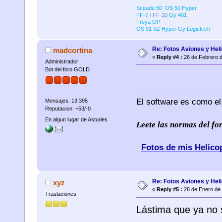
Sceadu 50 OS 50 Hyper
FF-7
/ FF-10
Gy 401
Freya OP
OS 91 SZ Hyper
Gy Logictech
Re: Fotos Aviones y Hel
madcortina
«
Reply #4 :
26 de Febrero d
Administrador
Bot del foro GOLD
El software es como el
Mensajes: 13.395
Reputacion: +53/-0
En algun lugar de Asturies
Leete las normas del f
Fotos de mis Helico
Re: Fotos Aviones y Hel
xyz
«
Reply #5 :
28 de Enero de 
Traslaciones
Lástima que ya no 