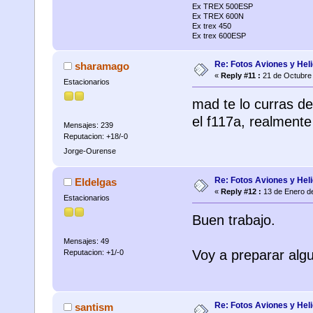
Ex TREX 500ESP
Ex TREX 600N
Ex trex 450
Ex trex 600ESP
Re: Fotos Aviones y Hel
sharamago
«
Reply #11 :
21 de Octubre 
Estacionarios
mad te lo curras d
el f117a, realmente
Mensajes: 239
Reputacion: +18/-0
Jorge-Ourense
Re: Fotos Aviones y Hel
Eldelgas
«
Reply #12 :
13 de Enero de
Estacionarios
Buen trabajo.
Mensajes: 49
Voy a preparar alg
Reputacion: +1/-0
Re: Fotos Aviones y Hel
santism