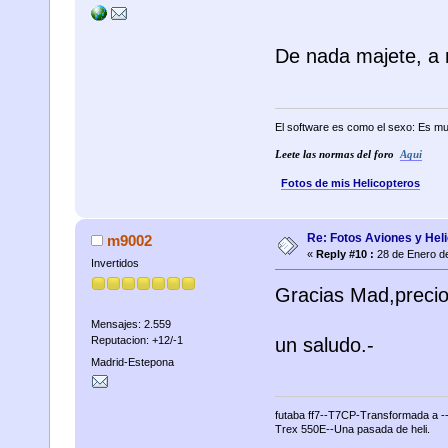
De nada majete, a
El software es como el sexo: Es mu
Leete las normas del foro
Aqui
Fotos de mis Helicopteros
Re: Fotos Aviones y Hel
m9002
«
Reply #10 :
28 de Enero de
Invertidos
Gracias Mad,precio
Mensajes: 2.559
un saludo.-
Reputacion: +12/-1
Madrid-Estepona
futaba ff7--T7CP-Transformada a -
Trex 550E--Una pasada de heli.