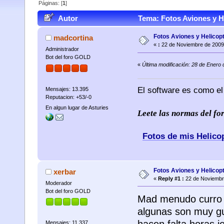
Páginas: [
1
]
Autor
Tema: Fotos Aviones y H
Fotos Aviones y Helicop
madcortina
«
:
22 de Noviembre de 2009
Administrador
Bot del foro GOLD
«
Última modificación: 28 de Enero
El software es como el
Mensajes: 13.395
Reputacion: +53/-0
En algun lugar de Asturies
Leete las normas del f
Fotos de mis Helico
Fotos Aviones y Helicop
xerbar
«
Reply #1 :
22 de Noviembr
Moderador
Bot del foro GOLD
Mad menudo curro g
algunas son muy gu
hacen falta horas j
Mensajes: 11.337