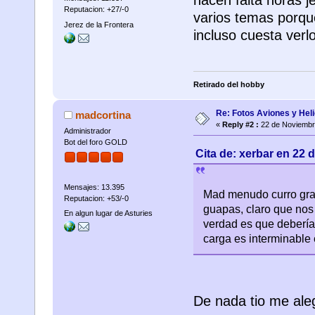
Reputacion: +27/-0
varios temas porque
Jerez de la Frontera
incluso cuesta verlo
Retirado del hobby
Re: Fotos Aviones y Hel
madcortina
«
Reply #2 :
22 de Noviembr
Administrador
Bot del foro GOLD
Cita de: xerbar en 22
Mensajes: 13.395
Mad menudo curro grac
Reputacion: +53/-0
guapas, claro que nos 
En algun lugar de Asturies
verdad es que deberías
carga es interminable 
De nada tio me aleg