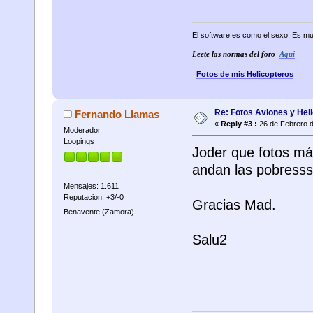
El software es como el sexo: Es mu
Leete las normas del foro
Aqui
Fotos de mis Helicopteros
Re: Fotos Aviones y Hel
Fernando Llamas
«
Reply #3 :
26 de Febrero d
Moderador
Loopings
Joder que fotos más
andan las pobresss
Mensajes: 1.611
Reputacion: +3/-0
Gracias Mad.
Benavente (Zamora)
Salu2