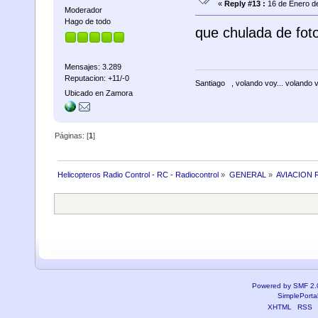
«
Reply #13 :
16 de Enero de
Moderador
Hago de todo
que chulada de foto
Mensajes: 3.289
Reputacion: +11/-0
Santiago
, volando voy... volando 
Ubicado en Zamora
Páginas: [
1
]
Helicopteros Radio Control - RC - Radiocontrol
»
GENERAL
»
AVIACION 
Powered by SMF 2.
SimplePorta
XHTML
RSS