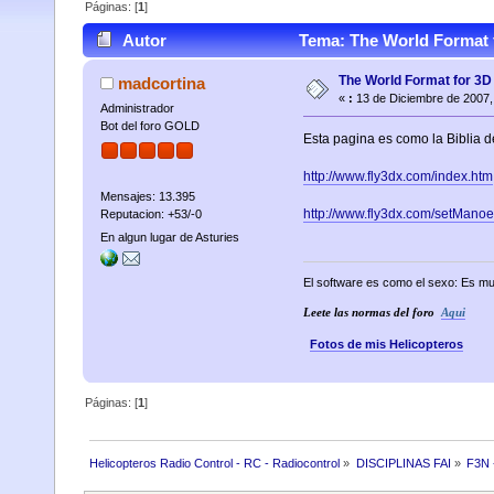
Páginas: [
1
]
Autor
Tema: The World Format f
The World Format for 3D
madcortina
«
:
13 de Diciembre de 2007,
Administrador
Bot del foro GOLD
Esta pagina es como la Biblia 
http://www.fly3dx.com/index.htm
Mensajes: 13.395
http://www.fly3dx.com/setMano
Reputacion: +53/-0
En algun lugar de Asturies
El software es como el sexo: Es mu
Leete las normas del foro
Aqui
Fotos de mis Helicopteros
Páginas: [
1
]
Helicopteros Radio Control - RC - Radiocontrol
»
DISCIPLINAS FAI
»
F3N 