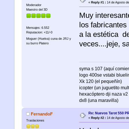
«
Reply #1 :
14 de Agosto de
Moderador
Maestro del 3D
Muy interesant
los fabricantes
Mensajes: 6.552
a la estética d
Reputacion: +11/-0
Moguer (Huelva) cuna de JRJ y
veces....jeje, s
su burro Platero
syma s 107 (aquí comienza
logo 400se vstabi bluel
Xk 120 (el pequeñín)
icopter (un juguetito mul
hexacóptero dji naza v2 
dx8 (una maravilla)
Re: Nuevos Tarot 550 P
FernandoF
«
Reply #2 :
14 de Agosto de
Traslaciones