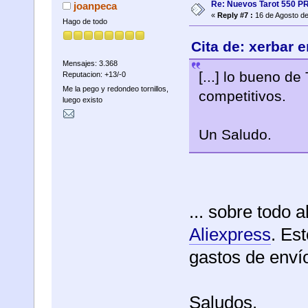
Re: Nuevos Tarot 550 P
joanpeca
«
Reply #7 :
16 de Agosto de
Hago de todo
Cita de: xerbar 
Mensajes: 3.368
[...] lo bueno d
Reputacion: +13/-0
Me la pego y redondeo tornillos,
competitivos.
luego existo
Un Saludo.
... sobre todo
Aliexpress
. Es
gastos de enví
Saludos.