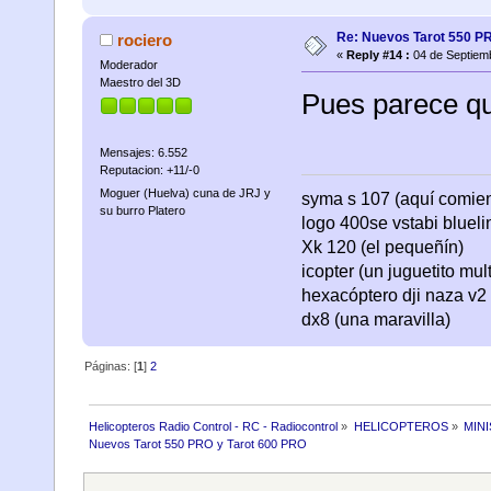
Re: Nuevos Tarot 550 P
rociero
«
Reply #14 :
04 de Septiemb
Moderador
Maestro del 3D
Pues parece qu
Mensajes: 6.552
Reputacion: +11/-0
Moguer (Huelva) cuna de JRJ y
syma s 107 (aquí comienza
su burro Platero
logo 400se vstabi bluel
Xk 120 (el pequeñín)
icopter (un juguetito mul
hexacóptero dji naza v2 
dx8 (una maravilla)
Páginas: [
1
]
2
Helicopteros Radio Control - RC - Radiocontrol
»
HELICOPTEROS
»
MIN
Nuevos Tarot 550 PRO y Tarot 600 PRO