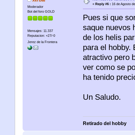
«
Reply #6 :
16 de Agosto de
Moderador
Bot del foro GOLD
Pues si que so
saque nuevos h
Mensajes: 11.337
de los helis p
Reputacion: +27/-0
Jerez de la Frontera
para el hobby.
atractivo pero 
ver como se po
ha tenido prec
Un Saludo.
Retirado del hobby