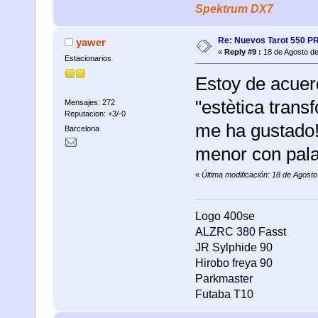
Spektrum DX7
Re: Nuevos Tarot 550 P
yawer
«
Reply #9 :
18 de Agosto de
Estacionarios
Estoy de acuer
"estètica trans
Mensajes: 272
Reputacion: +3/-0
me ha gustado!
Barcelona
menor con pal
«
Última modificación: 18 de Agost
Logo 400se
ALZRC 380 Fasst
JR Sylphide 90
Hirobo freya 90
Parkmaster
Futaba T10