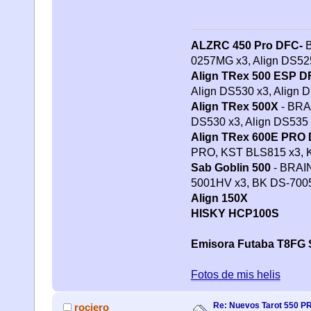
ALZRC 450 Pro DFC-
B
0257MG x3, Align DS5
Align TRex 500 ESP D
Align DS530 x3, Align 
Align TRex 500X
- BRAI
DS530 x3, Align DS535
Align TRex 600E PRO
PRO, KST BLS815 x3,
Sab Goblin 500
- BRAIN
5001HV x3, BK DS-70
Align 150X
HISKY HCP100S
Emisora Futaba T8FG 
Fotos de mis helis
Re: Nuevos Tarot 550 P
rociero