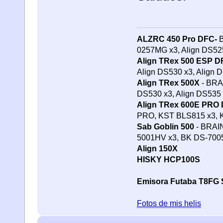
ALZRC 450 Pro DFC-
B
0257MG x3, Align DS5
Align TRex 500 ESP D
Align DS530 x3, Align 
Align TRex 500X
- BRAI
DS530 x3, Align DS535
Align TRex 600E PRO
PRO, KST BLS815 x3,
Sab Goblin 500
- BRAIN
5001HV x3, BK DS-70
Align 150X
HISKY HCP100S
Emisora Futaba T8FG 
Fotos de mis helis