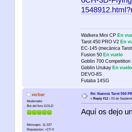
1548912.html
Walkera Mini CP
En vue
Tarot 450 PRO V2
En v
EC-145 (mecánica Tarot
Fusion 50
En vuelo
Goblin 700 Competition
Goblin Urukay
En vuelo
DEVO-8S
Futaba 14SG
Re: Nuevos Tarot 550 P
xerbar
«
Reply #12 :
03 de Septiemb
Moderador
Bot del foro GOLD
Aquí os dejo u
Mensajes: 11.337
Reputacion: +27/-0