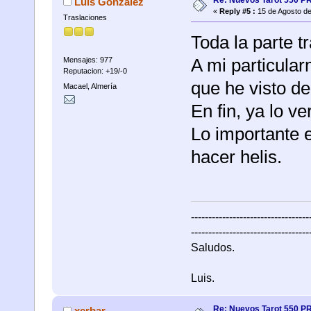
Luis González
«
Reply #5 :
15 de Agosto de
Traslaciones
Toda la parte t
A mi particula
Mensajes: 977
Reputacion: +19/-0
que he visto d
Macael, Almería
En fin, ya lo 
Lo importante 
hacer helis.
----------------------------------
----------------------------------
Saludos.
Luis.
Re: Nuevos Tarot 550 P
xerbar