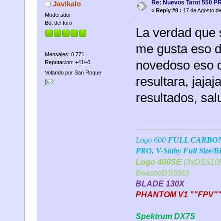
Re: Nuevos Tarot 550 P
Javikalo
«
Reply #8 :
17 de Agosto de
Moderador
Bot del foro
La verdad que 
me gusta eso d
Mensajes: 8.771
novedoso eso d
Reputacion: +41/-0
Volando por San Roque
resultara, jajaj
resultados, sal
Logo 600
FULL CARBONO 
PRO, V-Staby Full Size/
Logo 400SE
(3xDS510M
Beastx/DS650)
BLADE 130X
PHANTOM V1 ""FPV"
Spektrum DX7S