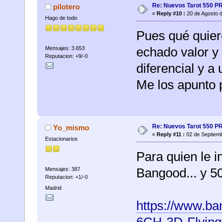
Re: Nuevos Tarot 550 P
pilotero
«
Reply #10 :
20 de Agosto d
Hago de todo
Pues qué quier
echado valor y
Mensajes: 3.653
Reputacion: +9/-0
diferencial y a
Me los apunto p
Re: Nuevos Tarot 550 P
Yo_mismo
«
Reply #11 :
02 de Septiemb
Estacionarios
Para quien le i
Bangood... y 5
Mensajes: 387
Reputacion: +1/-0
Madrid
https://www.b
6CH-3D-Flying-