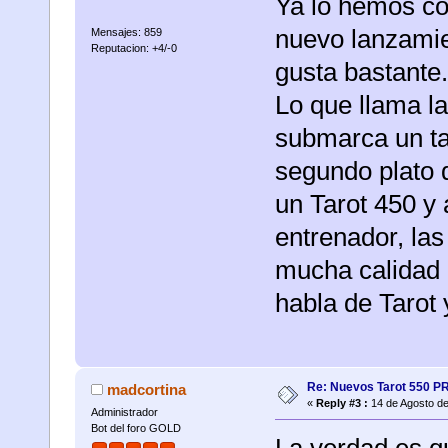
Ya lo hemos co
nuevo lanzamie
Mensajes: 859
Reputacion: +4/-0
gusta bastante.
Lo que llama la
submarca un ta
segundo plato 
un Tarot 450 y
entrenador, la
mucha calidad 
habla de Tarot 
Re: Nuevos Tarot 550 P
madcortina
«
Reply #3 :
14 de Agosto de
Administrador
Bot del foro GOLD