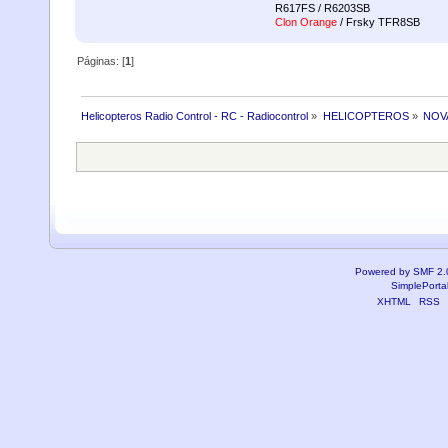
R617FS / R6203SB
Clon Orange
/ Frsky TFR8SB
Páginas: [
1
]
Helicopteros Radio Control - RC - Radiocontrol
»
HELICOPTEROS
»
NOV
Powered by SMF 2.
SimplePorta
XHTML
RSS