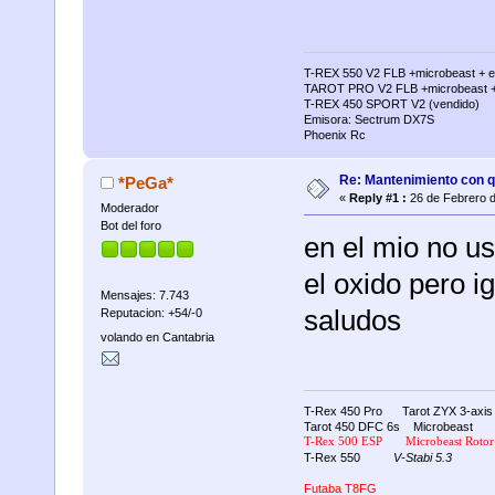
T-REX 550 V2 FLB +microbeast + e
TAROT PRO V2 FLB +microbeast + 
T-REX 450 SPORT V2 (vendido)
Emisora: Sectrum DX7S
Phoenix Rc
Re: Mantenimiento con q
*PeGa*
«
Reply #1 :
26 de Febrero d
Moderador
Bot del foro
en el mio no us
el oxido pero i
Mensajes: 7.743
saludos
Reputacion: +54/-0
volando en Cantabria
T-Rex 450 Pro Tarot ZYX 3-axis 
Tarot 450 DFC 6s Microbeast
T-Rex 500 ESP
Microbeast
Rotor
T-Rex 550
V-Stabi 5.3
Futaba T8FG