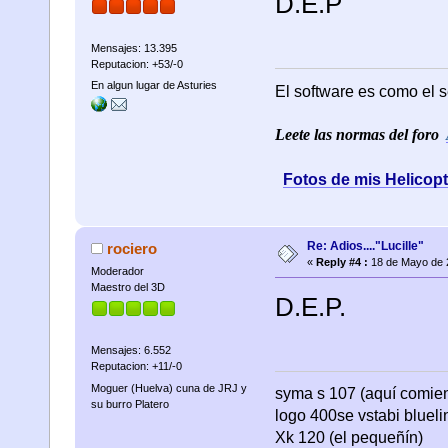
D.E.P
Mensajes: 13.395
Reputacion: +53/-0
En algun lugar de Asturies
El software es como el s
Leete las normas del foro
Fotos de mis Helicop
Re: Adios...."Lucille"
rociero
«
Reply #4 :
18 de Mayo de 
Moderador
Maestro del 3D
D.E.P.
Mensajes: 6.552
Reputacion: +11/-0
Moguer (Huelva) cuna de JRJ y
syma s 107 (aquí comienza
su burro Platero
logo 400se vstabi bluel
Xk 120 (el pequeñín)