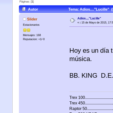
Páginas: [
1
]
Autor
Tema: Adios...."Lucille" 
Adios...."Lucille"
Slider
«
:
15 de Mayo de 2015, 17:
Estacionarios
Mensajes: 168
Reputacion: +1/-0
Hoy es un día t
música.
BB. KING D.E
Trex 100..........................
Trex 450..........................
Raptor 50........................