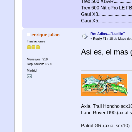
Trex 500 XBAR.................
Trex 600 NitroPro LE FB
Gaui X3...........................
Gaui X5..........................
Re: Adios...."Lucille"
enrique julian
«
Reply #1 :
18 de Mayo de 
Traslaciones
Asi es, el mas
Mensajes: 919
Reputacion: +8/-0
Madrid
Axial Trail Honcho scx1
Land Rover D90-(axial 
Patrol GR-(axial scx10)