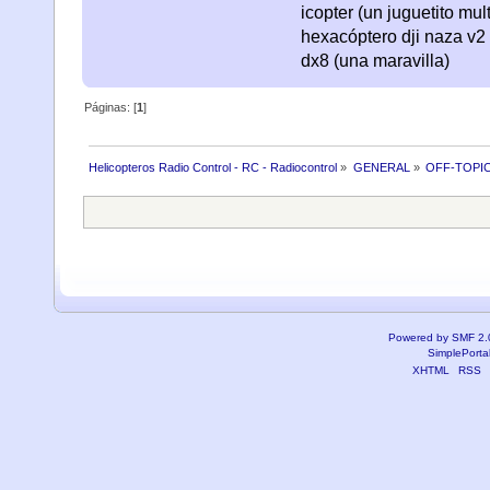
icopter (un juguetito mul
hexacóptero dji naza v2 
dx8 (una maravilla)
Páginas: [
1
]
Helicopteros Radio Control - RC - Radiocontrol
»
GENERAL
»
OFF-TOPI
Powered by SMF 2.
SimplePorta
XHTML
RSS