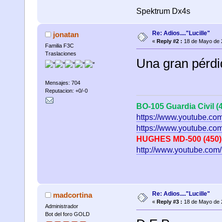
Spektrum Dx4s
Re: Adios...."Lucille"
jonatan
«
Reply #2 :
18 de Mayo de 
Familia F3C
Traslaciones
Una gran pérdid
Mensajes: 704
Reputacion: +0/-0
BO-105 Guardia Civil (
https://www.youtube.
https://www.youtube.c
HUGHES MD-500 (450)
http://www.youtube.com
Re: Adios...."Lucille"
madcortina
«
Reply #3 :
18 de Mayo de 
Administrador
Bot del foro GOLD