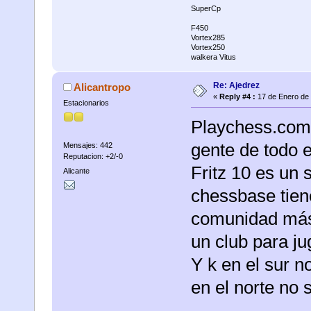
SuperCp
F450
Vortex285
Vortex250
walkera Vitus
Re: Ajedrez
Alicantropo
«
Reply #4 :
17 de Enero de 
Estacionarios
Playchess.com p
gente de todo 
Mensajes: 442
Reputacion: +2/-0
Fritz 10 es un 
Alicante
chessbase tien
comunidad más 
un club para j
Y k en el sur n
en el norte no s