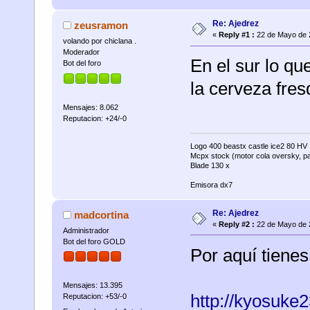
Re: Ajedrez
zeusramon
«
Reply #1 :
22 de Mayo de 
volando por chiclana .
Moderador
En el sur lo qu
Bot del foro
la cerveza fre
Mensajes: 8.062
Reputacion: +24/-0
Logo 400 beastx castle ice2 80 HV 
Mcpx stock (motor cola oversky, pa
Blade 130 x
Emisora dx7
Re: Ajedrez
madcortina
«
Reply #2 :
22 de Mayo de 
Administrador
Bot del foro GOLD
Por aquí tienes
Mensajes: 13.395
http://kyosuke
Reputacion: +53/-0