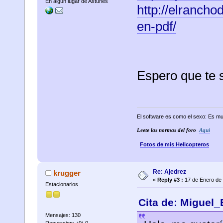
En algun lugar de Asturies
http://elrancho
en-pdf/
Espero que te 
El software es como el sexo: Es mu
Leete las normas del foro
Aqui
Fotos de mis Helicopteros
Re: Ajedrez
krugger
«
Reply #3 :
17 de Enero de 
Estacionarios
Cita de: Miguel_
Mensajes: 130
Reputacion: +0/-0