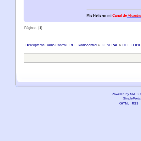
Mis Helis en mi
Canal de
Alicantr
Páginas: [
1
]
Helicopteros Radio Control - RC - Radiocontrol
»
GENERAL
»
OFF-TOPI
Powered by SMF 2.
SimplePorta
XHTML
RSS