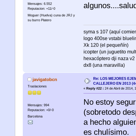
algunos....salu
Mensajes: 6.552
Reputacion: +11/-0
Moguer (Huelva) cuna de JRJ y
su burro Platero
syma s 107 (aquí comienza
logo 400se vstabi bluel
Xk 120 (el pequeñín)
icopter (un juguetito mul
hexacóptero dji naza v2 
dx8 (una maravilla)
Re: LOS MEJORES EJE
javigatobcn
CALLEJERO EN 2013 (4
Traslaciones
«
Reply #22 :
24 de Abril de 2014, 
No estoy seguro
Mensajes: 994
(sobretodo des
Reputacion: +0/-0
Barcelona
a hecho alguie
es chulísimo.