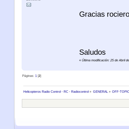
Gracias rociero
Saludos
«
Última modificación: 25 de Abril 
Páginas:
1
[
2
]
Helicopteros Radio Control - RC - Radiocontrol
»
GENERAL
»
OFF-TOPI