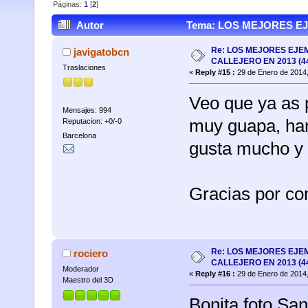
Páginas:
1
[
2
]
Autor
Tema: LOS MEJORES EJ
(Leído 20975 veces)
Re: LOS MEJORES EJE
javigatobcn
CALLEJERO EN 2013 (4
Traslaciones
«
Reply #15 :
29 de Enero de 2014,
Veo que ya as p
Mensajes: 994
muy guapa, han
Reputacion: +0/-0
Barcelona
gusta mucho y c
Gracias por co
Re: LOS MEJORES EJE
rociero
CALLEJERO EN 2013 (4
Moderador
«
Reply #16 :
29 de Enero de 2014,
Maestro del 3D
Bonita foto Sant