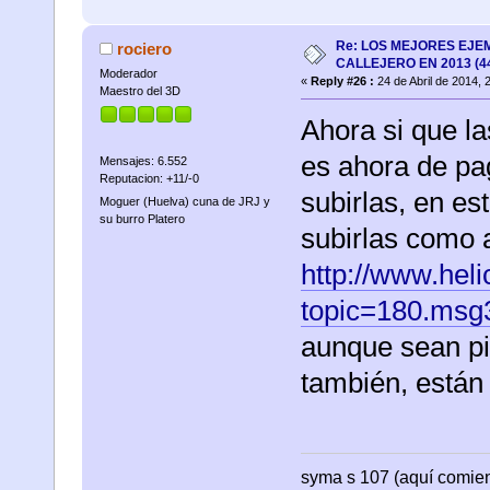
Re: LOS MEJORES EJE
rociero
CALLEJERO EN 2013 (4
Moderador
«
Reply #26 :
24 de Abril de 2014, 
Maestro del 3D
Ahora si que l
es ahora de pa
Mensajes: 6.552
Reputacion: +11/-0
subirlas, en es
Moguer (Huelva) cuna de JRJ y
su burro Platero
subirlas como 
http://www.heli
topic=180.ms
aunque sean pi
también, están
syma s 107 (aquí comienza