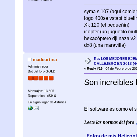
syma s 107 (aquí comienza
logo 400se vstabi bluel
Xk 120 (el pequeñín)
icopter (un juguetito mul
hexacóptero dji naza v2 
dx8 (una maravilla)
Re: LOS MEJORES EJE
madcortina
CALLEJERO EN 2013 (4
Administrador
«
Reply #19 :
04 de Febrero de 201
Bot del foro GOLD
Son increibles 
Mensajes: 13.395
Reputacion: +53/-0
En algun lugar de Asturies
El software es como el s
Leete las normas del foro
Fotos de mis Helicop