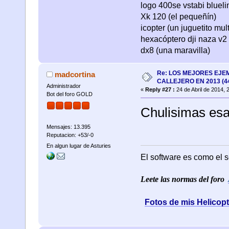
logo 400se vstabi bluel
Xk 120 (el pequeñín)
icopter (un juguetito mul
hexacóptero dji naza v2 
dx8 (una maravilla)
Re: LOS MEJORES EJE
madcortina
CALLEJERO EN 2013 (4
Administrador
«
Reply #27 :
24 de Abril de 2014, 
Bot del foro GOLD
Chulisimas esas
Mensajes: 13.395
Reputacion: +53/-0
En algun lugar de Asturies
El software es como el s
Leete las normas del foro
Fotos de mis Helicop