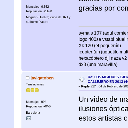
gracias por com
Mensajes: 6.552
Reputacion: +11/-0
Moguer (Huelva) cuna de JRJ y
su burro Platero
syma s 107 (aquí comienza
logo 400se vstabi bluel
Xk 120 (el pequeñín)
icopter (un juguetito mul
hexacóptero dji naza v2 
dx8 (una maravilla)
Re: LOS MEJORES EJE
javigatobcn
CALLEJERO EN 2013 (4
Traslaciones
«
Reply #17 :
04 de Febrero de 201
Un video de ma
Mensajes: 994
ilusiones óptic
Reputacion: +0/-0
Barcelona
estos artistas c