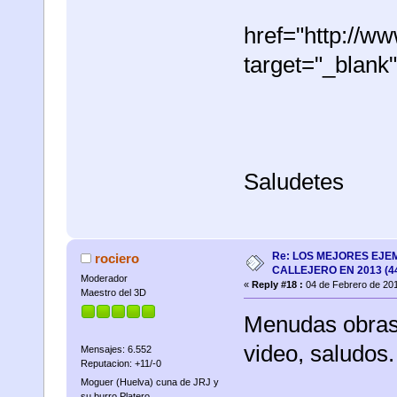
href="http://w
target="_blank
Saludetes
Re: LOS MEJORES EJE
rociero
CALLEJERO EN 2013 (4
Moderador
«
Reply #18 :
04 de Febrero de 201
Maestro del 3D
Menudas obras 
video, saludos.
Mensajes: 6.552
Reputacion: +11/-0
Moguer (Huelva) cuna de JRJ y
su burro Platero