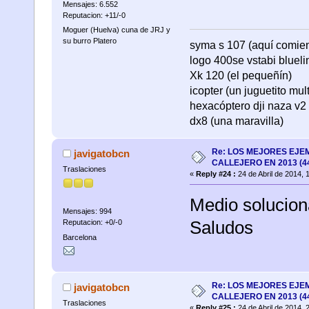
Mensajes: 6.552
Reputacion: +11/-0
Moguer (Huelva) cuna de JRJ y
su burro Platero
syma s 107 (aquí comienza
logo 400se vstabi bluel
Xk 120 (el pequeñín)
icopter (un juguetito mul
hexacóptero dji naza v2 
dx8 (una maravilla)
Re: LOS MEJORES EJE
javigatobcn
CALLEJERO EN 2013 (4
Traslaciones
«
Reply #24 :
24 de Abril de 2014, 
Medio solucion
Mensajes: 994
Saludos
Reputacion: +0/-0
Barcelona
Re: LOS MEJORES EJE
javigatobcn
CALLEJERO EN 2013 (4
Traslaciones
«
Reply #25 :
24 de Abril de 2014, 