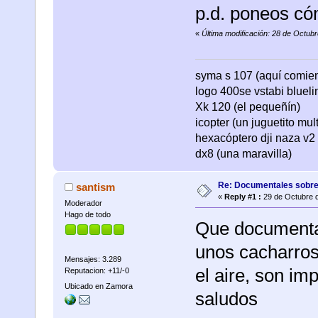
p.d. poneos cóm
«
Última modificación: 28 de Octubr
syma s 107 (aquí comienza
logo 400se vstabi bluel
Xk 120 (el pequeñín)
icopter (un juguetito mul
hexacóptero dji naza v2 
dx8 (una maravilla)
Re: Documentales sobre
santism
«
Reply #1 :
29 de Octubre d
Moderador
Hago de todo
Que documenta
unos cacharro
Mensajes: 3.289
el aire, son im
Reputacion: +11/-0
Ubicado en Zamora
saludos