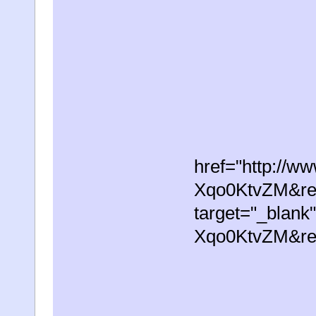
href="http://w
Xqo0KtvZM&re
target="_blank
Xqo0KtvZM&re