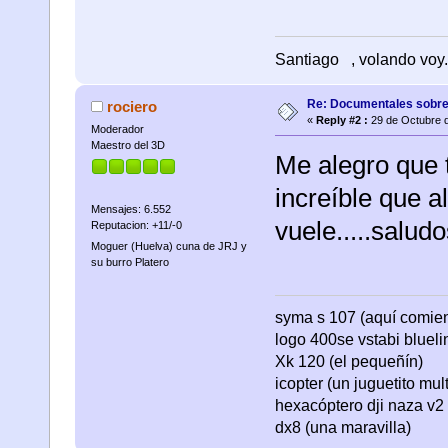
Santiago
, volando voy.
Re: Documentales sobre
rociero
«
Reply #2 :
29 de Octubre d
Moderador
Maestro del 3D
Me alegro que 
increíble que a
Mensajes: 6.552
vuele.....saludo
Reputacion: +11/-0
Moguer (Huelva) cuna de JRJ y
su burro Platero
syma s 107 (aquí comienza
logo 400se vstabi bluel
Xk 120 (el pequeñín)
icopter (un juguetito mul
hexacóptero dji naza v2 
dx8 (una maravilla)