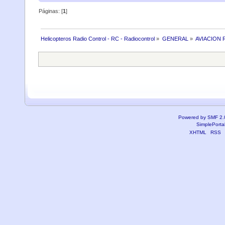
Páginas: [
1
]
Helicopteros Radio Control - RC - Radiocontrol
»
GENERAL
»
AVIACION 
Powered by SMF 2.
SimplePorta
XHTML
RSS