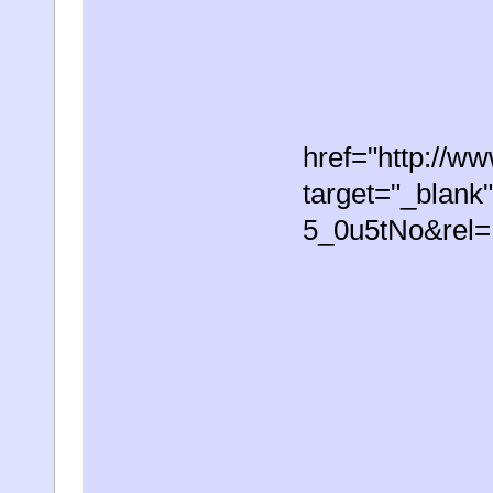
href="http://w
target="_blank
5_0u5tNo&rel=