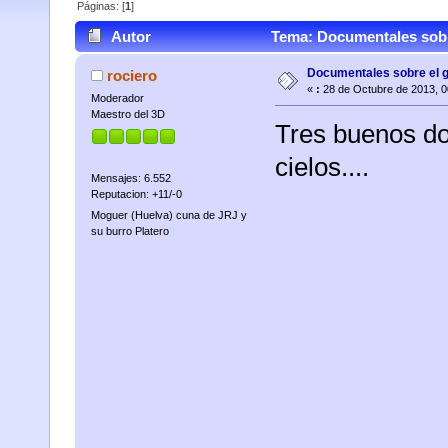
Páginas: [
1
]
Autor
Tema: Documentales sobre
Documentales sobre el 
rociero
«
:
28 de Octubre de 2013, 0
Moderador
Maestro del 3D
Tres buenos do
cielos....
Mensajes: 6.552
Reputacion: +11/-0
Moguer (Huelva) cuna de JRJ y
su burro Platero