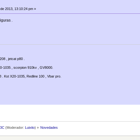
de 2013, 13:10:24 pm »
iguras .
08 , jetcat p80 .
20-1035 , scorpion 910kv , GV8000.
. Kst X20-1035, Redline 100 , Vbar pro.
F3C
(Moderador:
Luixito
) »
Novedades