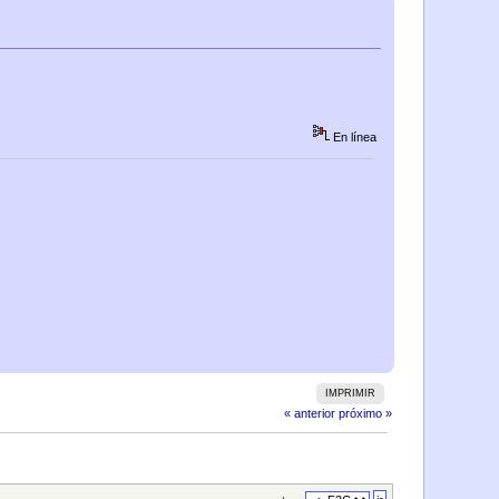
En línea
IMPRIMIR
« anterior
próximo »