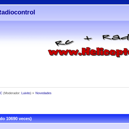
Radiocontrol
3C
(Moderador:
Luixito
) »
Novedades
do 10690 veces)