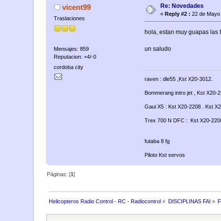
Re: Novedades
vicent99
«
Reply #2 :
22 de Mayo 
Traslaciones
hola, estan muy guapas las f
un saludo
Mensajes: 859
Reputacion: +4/-0
cordoba city
raven : dle55 ,Kst X20-3012.
Bommerang intro jet , Kst X20-22
Gaui X5 : Kst X20-2208 . Kst X
Trex 700 N DFC : Kst X20-2208 
futaba 8 fg
Piloto Kst servos
Páginas: [
1
]
Helicopteros Radio Control - RC - Radiocontrol
»
DISCIPLINAS FAI
»