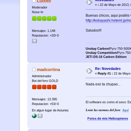
Novedades
Luixito
«
:
22 de Mayo de 2013, 
Moderador
Nose-In
Buenas chicos, aqui podéis 
http://kobayashi.heteml.jp/
Saludos!!!
Mensajes: 1.148
Reputacion: +20/-0
Urukay Carbon/
Pyro 750-500
Urukay Competition/
Pyro 75
JETI DS-16 Carbon Edition
Re: Novedades
madcortina
«
Reply #1 :
22 de Mayo 
Administrador
Bot del foro GOLD
Nada eso ta chupao...
Mensajes: 13.395
El software es como el sexo: Es
Reputacion: +53/-0
En algun lugar de Asturies
Leete las normas del foro
Aqui
Fotos de mis Helicopteros