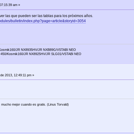
07:15:39 am »
ver las que pueden ser las tablas para los próximos años.
modules/bulletin/index.php?page=article&storyid=3054
/Kosmik160/JR NX8935HV/JR NXB89G/VSTABI NEO
0-450/Kosmik160/JR NX8925HV/JR SLG01/VSTABI NEO
de 2013, 12:49:11 pm »
 mucho mejor cuando es gratis. (Linus Torvald)