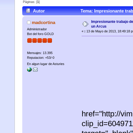
Páginas: [
1
]
Autor
Tema: Impresionante traba
Impresionante trabajo de
madcortina
un Arcus
Administrador
«
:
13 de Mayo de 2013, 18:49:18 
Bot del foro GOLD
Mensajes: 13.395
Reputacion: +53/-0
En algun lugar de Asturies
href="http://v
clip_id=60497