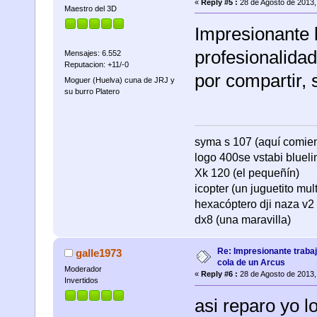
«
Reply #5 :
28 de Agosto de 2013,
Maestro del 3D
Impresionante l
profesionalidad
Mensajes: 6.552
Reputacion: +11/-0
por compartir, 
Moguer (Huelva) cuna de JRJ y
su burro Platero
syma s 107 (aquí comienza
logo 400se vstabi bluel
Xk 120 (el pequeñín)
icopter (un juguetito mul
hexacóptero dji naza v2 
dx8 (una maravilla)
Re: Impresionante trabaj
galle1973
cola de un Arcus
Moderador
«
Reply #6 :
28 de Agosto de 2013,
Invertidos
asi reparo yo l