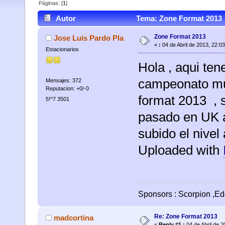
Páginas: [
1
]
Autor
Tema: Zone Format 2013 
Zone Format 2013
Jose Luis Pardo Pla
«
:
04 de Abril de 2013, 22:0
Estacionarios
Hola , aqui tene
campeonato mun
Mensajes: 372
Reputacion: +0/-0
format 2013 , s
5!^7 3501
pasado en UK a
subido el nivel
Uploaded with
Sponsors : Scorpion ,Ed
Re: Zone Format 2013
madcortina
«
Reply #1 :
04 de Abril de 2