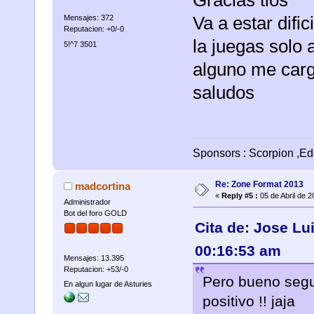
Va a estar difi
Mensajes: 372
Reputacion: +0/-0
la juegas solo
5!^7 3501
alguno me cargo
saludos
Sponsors : Scorpion ,Ed
Re: Zone Format 2013
madcortina
«
Reply #5 :
05 de Abril de 2
Administrador
Bot del foro GOLD
Cita de: Jose Lu
00:16:53 am
Mensajes: 13.395
Reputacion: +53/-0
Pero bueno segu
En algun lugar de Asturies
positivo !! jaja