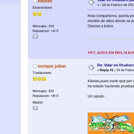
Volar en Vicalvaro (Ma
kikolas
«
:
18 de Febrero de 201
Estacionarios
Hola compañeros, quería pre
montón de sitios donde se pue
Gracias a todos.
Mensajes: 418
Reputacion: +4/-0
V977, ALIGN 450 PRO, ALIGN
Re: Volar en Vicalvaro
enrique julian
«
Reply #1 :
24 de Febre
Traslaciones
Kikolas,pues cierto que por 
ha estado haciendo pruebas 
Mensajes: 919
Reputacion: +8/-0
Un saludo
Madrid