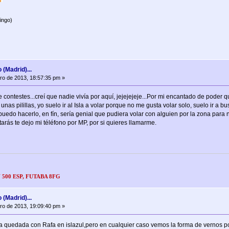
ingo)
 (Madrid)...
ro de 2013, 18:57:35 pm »
 contestes...creí que nadie vivía por aquí, jejejejeje...Por mi encantado de poder 
 unas pilillas, yo suelo ir al Isla a volar porque no me gusta volar solo, suelo ir 
puedo hacerlo, en fín, sería genial que pudiera volar con alguien por la zona para 
rás te dejo mi téléfono por MP, por si quieres llamarme.
 500 ESP, FUTABA 8FG
 (Madrid)...
ro de 2013, 19:09:40 pm »
 quedada con Rafa en islazul,pero en cualquier caso vemos la forma de vernos po