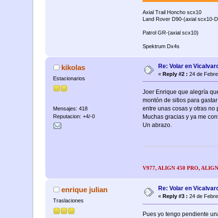
Axial Trail Honcho scx10
Land Rover D90-(axial scx10-D
Patrol GR-(axial scx10)
Spektrum Dx4s
Re: Volar en Vicalvaro
kikolas
«
Reply #2 :
24 de Febre
Estacionarios
Joer Enrique que alegría que
montón de sitios para gastar
entre unas cosas y otras no 
Mensajes: 418
Reputacion: +4/-0
Muchas gracias y ya me conta
Un abrazo.
V977, ALIGN 450 PRO, ALIGN
Re: Volar en Vicalvaro
enrique julian
«
Reply #3 :
24 de Febre
Traslaciones
Pues yo tengo pendiente una