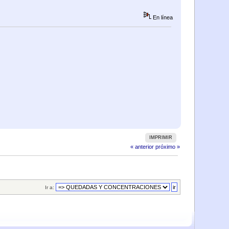
En línea
IMPRIMIR
« anterior
próximo »
Ir a: