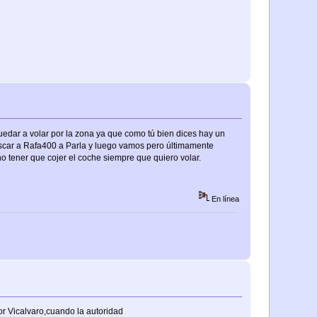
quedar a volar por la zona ya que como tú bien dices hay un
a buscar a Rafa400 a Parla y luego vamos pero últimamente
no tener que cojer el coche siempre que quiero volar.
En línea
r Vicalvaro,cuando la autoridad