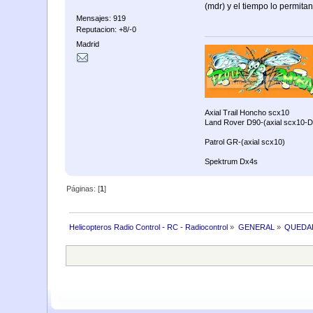
(mdr) y el tiempo lo permitan
Mensajes: 919
Reputacion: +8/-0
Madrid
Axial Trail Honcho scx10
Land Rover D90-(axial scx10-D
Patrol GR-(axial scx10)
Spektrum Dx4s
Páginas: [
1
]
Helicopteros Radio Control - RC - Radiocontrol
»
GENERAL
»
QUEDA