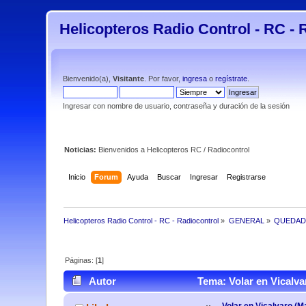
Helicopteros Radio Control - RC - 
Bienvenido(a),
Visitante
. Por favor,
ingresa
o
regístrate
.
Ingresar con nombre de usuario, contraseña y duración de la sesión
Noticias:
Bienvenidos a Helicopteros RC / Radiocontrol
Inicio
Forum
Ayuda
Buscar
Ingresar
Registrarse
Helicopteros Radio Control - RC - Radiocontrol
»
GENERAL
»
QUEDAD
Páginas: [
1
]
Autor
Tema: Volar en Vicalvar