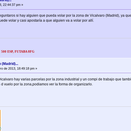
drid)...
3, 22:44:37 pm »
guntaros si hay alguien que pueda volar por la zona de Vicalvaro (Madrid), ya que
de volar y casi apostaría a que alguien va a volar por allí.
 500 ESP, FUTABA 8FG
 (Madrid)...
ro de 2013, 18:49:18 pm »
vicalvaro hay varias parcelas por la zona industrial y un compi de trabajo que tam
d vuelo por la zona,podiamos ver la forma de organizarlo.