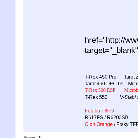
href="http://
target="_blan
T-Rex 450 Pro Tarot Z
Tarot 450 DFC 6s Micr
T-Rex 500 ESP
Microbe
T-Rex 550
V-Stabi 
Futaba T8FG
R617FS / R6203SB
Clon Orange
/ Frsky T
Páginas: [
1
]