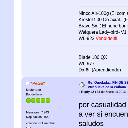
Ninco Air-180g (El comie
Krestel 500 Co-axial.. (E
Bravo Sx. ( El nene bonit
Walquera Lady-bird- V1 +
WL-922
Vendido!!!!
----------------------------------
Blade 180 QX
WL-977
Dx-6i. (Aprendiendo)
Re: Quedada... FIN DE
*PeGa*
Villanueva de la cañada.
Moderador
«
Reply #2 :
31 de Enero de 2013, 
Bot del foro
por casualidad
a ver si encue
Mensajes: 7.743
Reputacion: +54/-0
saludos
volando en Cantabria