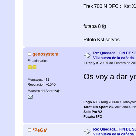
Trex 700 N DFC : Kst X2
futaba 8 fg
Piloto Kst servos
Re: Quedada... FIN DE
genosystem
Villanueva de la cañada.
Estacionarios
«
Reply #12 :
07 de Febrero de 201
Os voy a dar yo
Mensajes: 451
Reputacion: +10/-0
Maestro del Aporrizaje
Logo 600
/ Aling 700MX / Hobbywi
Tarot 450 Sport V3
/ AKE 3800 / H
Solo Pro V2
Futaba 8FG
Re: Quedada... FIN DE
*PeGa*
Villanueva de la cañada.