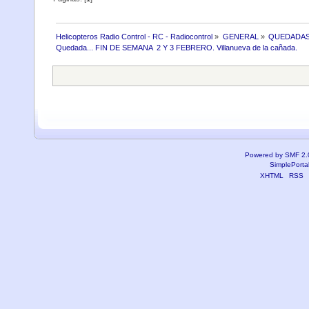
Helicopteros Radio Control - RC - Radiocontrol
»
GENERAL
»
QUEDADAS
Quedada... FIN DE SEMANA  2 Y 3 FEBRERO. Villanueva de la cañada.
Powered by SMF 2.
SimplePorta
XHTML
RSS