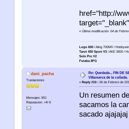
href="http://
target="_blan
«
Última modificación: 04 de Febre
Logo 600
/ Aling 700MX / Hobbywi
Tarot 450 Sport V3
/ AKE 3800 / H
Solo Pro V2
Futaba 8FG
Re: Quedada... FIN DE
dani_pacha
Villanueva de la cañada.
Traslaciones
«
Reply #10 :
06 de Febrero de 201
Un resumen del
Mensajes: 651
sacamos la ca
Reputacion: +4/-0
sacado ajajajaj