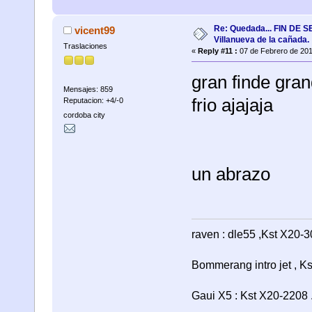
Re: Quedada... FIN DE
vicent99
Villanueva de la cañada.
Traslaciones
«
Reply #11 :
07 de Febrero de 201
gran finde gra
Mensajes: 859
frio ajajaja
Reputacion: +4/-0
cordoba city
un abrazo
raven : dle55 ,Kst X20-3
Bommerang intro jet , Ks
Gaui X5 : Kst X20-2208 