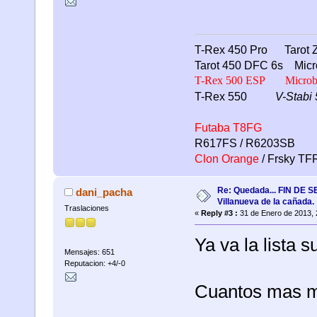
T-Rex 450 Pro Tarot Z
Tarot 450 DFC 6s Micr
T-Rex 500 ESP
Microbe
T-Rex 550
V-Stabi 
Futaba T8FG
R617FS / R6203SB
Clon Orange
/ Frsky T
Re: Quedada... FIN DE
dani_pacha
Villanueva de la cañada.
Traslaciones
«
Reply #3 :
31 de Enero de 2013, 
Ya va la lista 
Mensajes: 651
Reputacion: +4/-0
Cuantos mas m