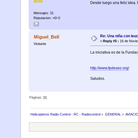
Desde luego una feliz idea. 
Mensajes: 31
Reputacion: +0/-0
Re: Una niña con leu
Miguel_Bell
«
Reply #5 :
16 de Novie
Visitante
La iniciativa es de la Fund
http://www.fpdeseo.org/
Saludos.
Páginas: [
1
]
Helicopteros Radio Control - RC - Radiocontrol
»
GENERAL
»
AVIACI