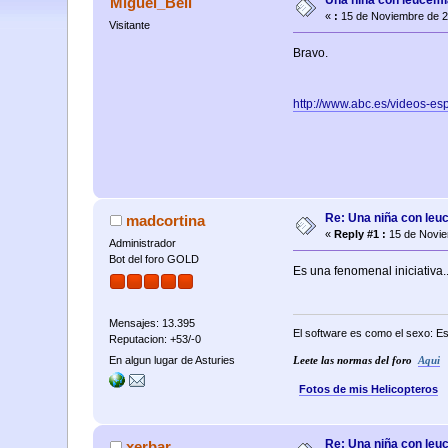
Una niña con leucemi
Miguel_Bell
«
:
15 de Noviembre de 2
Visitante
Bravo.
http://www.abc.es/videos-
Re: Una niña con leu
madcortina
«
Reply #1 :
15 de Novie
Administrador
Bot del foro GOLD
Es una fenomenal iniciativa..
Mensajes: 13.395
El software es como el sexo: Es
Reputacion: +53/-0
En algun lugar de Asturies
Leete las normas del foro
Aqui
Fotos de mis Helicopteros
Re: Una niña con leu
xerbar