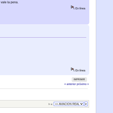
 vale la pena.
En línea
En línea
IMPRIMIR
« anterior
próximo »
Ir a: