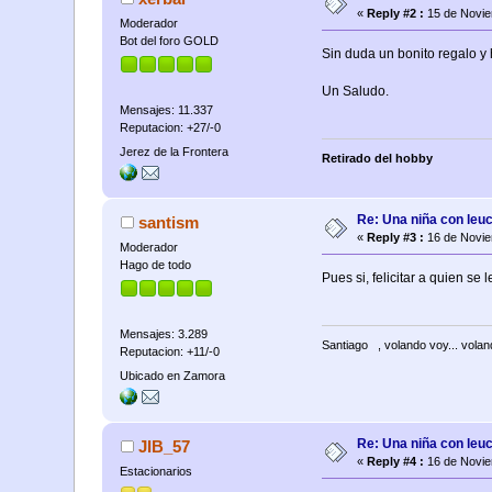
«
Reply #2 :
15 de Novie
Moderador
Bot del foro GOLD
Sin duda un bonito regalo y 
Un Saludo.
Mensajes: 11.337
Reputacion: +27/-0
Jerez de la Frontera
Retirado del hobby
Re: Una niña con leu
santism
«
Reply #3 :
16 de Novie
Moderador
Hago de todo
Pues si, felicitar a quien se 
Mensajes: 3.289
Santiago
, volando voy... volan
Reputacion: +11/-0
Ubicado en Zamora
Re: Una niña con leu
JIB_57
«
Reply #4 :
16 de Novie
Estacionarios