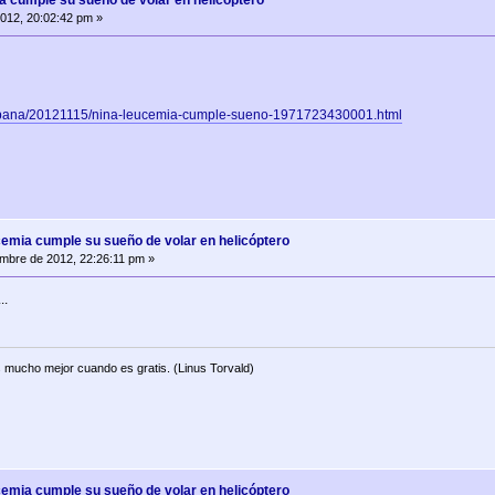
a cumple su sueño de volar en helicóptero
012, 20:02:42 pm »
espana/20121115/nina-leucemia-cumple-sueno-1971723430001.html
cemia cumple su sueño de volar en helicóptero
mbre de 2012, 22:26:11 pm »
..
 mucho mejor cuando es gratis. (Linus Torvald)
cemia cumple su sueño de volar en helicóptero