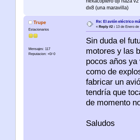
hexacóptero dji naza v2 
dx8 (una maravilla)
Re: El avión eléctrico m
Trupe
«
Reply #2 :
13 de Enero de 
Estacionarios
Sin duda el fut
motores y las 
Mensajes: 117
Reputacion: +0/-0
pocos años ya 
como de explos
fabricar un avi
tendría que toc
de momento no
Saludos