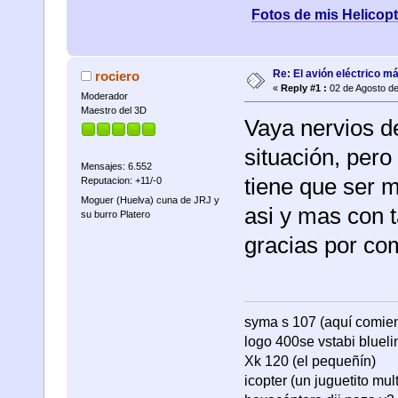
Fotos de mis Helicop
Re: El avión eléctrico m
rociero
«
Reply #1 :
02 de Agosto de
Moderador
Maestro del 3D
Vaya nervios d
situación, pero 
Mensajes: 6.552
tiene que ser m
Reputacion: +11/-0
Moguer (Huelva) cuna de JRJ y
asi y mas con 
su burro Platero
gracias por com
syma s 107 (aquí comienza
logo 400se vstabi bluel
Xk 120 (el pequeñín)
icopter (un juguetito mul