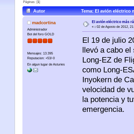
Páginas: [
1
]
Autor
Tema: El avión eléctrico
El avión eléctrico más r
madcortina
«
:
02 de Agosto de 2012, 21
Administrador
Bot del foro GOLD
El 19 de julio 
llevó a cabo el
Mensajes: 13.395
Long-EZ de Fli
Reputacion: +53/-0
En algun lugar de Asturies
como Long-ESA)
Inyokern de Cal
velocidad de vu
la potencia y t
emergencia.