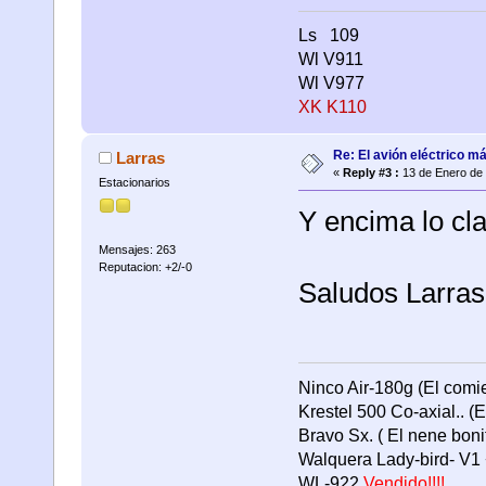
Ls 109
Wl V911
Wl V977
XK K110
Re: El avión eléctrico m
Larras
«
Reply #3 :
13 de Enero de 
Estacionarios
Y encima lo clav
Mensajes: 263
Reputacion: +2/-0
Saludos Larras
Ninco Air-180g (El comie
Krestel 500 Co-axial.. (E
Bravo Sx. ( El nene bonit
Walquera Lady-bird- V1 +
WL-922
Vendido!!!!