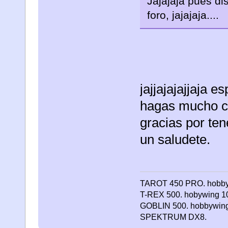
Jajajaja pues di
foro, jajajaja....
jajjajajajjaja 
hagas mucho cas
gracias por ten
un saludete.
TAROT 450 PRO. hobbywi
T-REX 500. hobywing 100
GOBLIN 500. hobbywing 1
SPEKTRUM DX8.