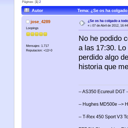
Páginas: [
1
]
2
Autor
Tema: ¿Se os ha colgado a
¿Se os ha colgado a todos
jose_4289
«
:
07 de Abril de 2012, 16:4
Loopings
No he podido c
a las 17:30. L
Mensajes: 1.717
Reputacion: +12/-0
perdido algo de
historia que me
-- AS350 Ecureuil DGT -
-- Hughes MD500e --> H
-- T-Rex 450 Sport V3 T