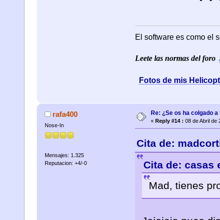
El software es como el s
Leete las normas del foro
Fotos de mis Helicop
Re: ¿Se os ha colgado a t
rafa400
«
Reply #14 :
08 de Abril de
Nose-In
Cita de: madcort
Mensajes: 1.325
Cita de: casas 
Reputacion: +4/-0
Mad, tienes pro