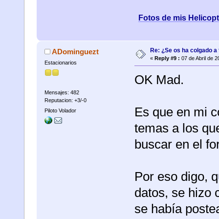
Fotos de mis Helicop
Re: ¿Se os ha colgado a t
ADominguezt
«
Reply #9 :
07 de Abril de 2
Estacionarios
OK Mad.
Mensajes: 482
Reputacion: +3/-0
Es que en mi c
Piloto Volador
temas a los que
buscar en el fo
Por eso digo, q
datos, se hizo
se había poste