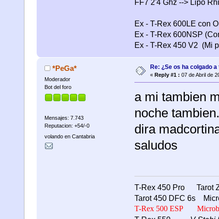
FF7 2'4 Ghz --> Lipo R
Ex - T-Rex 600LE con OS
Ex - T-Rex 600NSP (Con
Ex - T-Rex 450 V2 (Mi pr
Re: ¿Se os ha colgado a t
*PeGa*
«
Reply #1 :
07 de Abril de 2
Moderador
Bot del foro
a mi tambien m
noche tambien.
Mensajes: 7.743
dira madcortina
Reputacion: +54/-0
volando en Cantabria
saludos
T-Rex 450 Pro Tarot Z
Tarot 450 DFC 6s Micr
T-Rex 500 ESP
Microbe