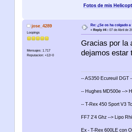
Fotos de mis Helicop
Re: ¿Se os ha colgado a t
jose_4289
«
Reply #4 :
07 de Abril de 2
Loopings
Gracias por la 
dejamos estar t
Mensajes: 1.717
Reputacion: +12/-0
-- AS350 Ecureuil DGT -
-- Hughes MD500e --> H
-- T-Rex 450 Sport V3 T
FF7 2'4 Ghz --> Lipo R
Ex - T-Rex 600LE con OS