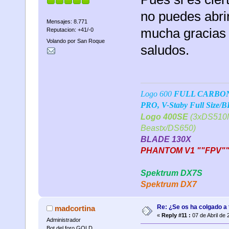
no puedes abrir
Mensajes: 8.771
mucha gracias 
Reputacion: +41/-0
Volando por San Roque
saludos.
Logo 600
FULL CARBONO 
PRO, V-Staby Full Size/
Logo 400SE
(3xDS510M
Beastx/DS650)
BLADE 130X
PHANTOM V1 ""FPV"
Spektrum DX7S
Spektrum DX7
Re: ¿Se os ha colgado a t
madcortina
«
Reply #11 :
07 de Abril de 
Administrador
Bot del foro GOLD