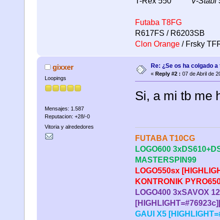
T-Rex 550
V-Stabi 
Futaba T8FG
R617FS / R6203SB
Clon Orange
/ Frsky T
Re: ¿Se os ha colgado a t
gixxer
«
Reply #2 :
07 de Abril de 2
Loopings
Si, a mi tb me
Mensajes: 1.587
Reputacion: +28/-0
Vitoria y alrededores
FUTABA T10CG
LOGO600 3xD
S610+DS
MASTERSPIN99
LOGO550sx
[HIGHLIG
KONTRONIK PYRO650 J
LOGO400 3xSAVOX 1
[HIGHLIGHT=#76923c][
GAUI X5 [HIGHLIGHT=