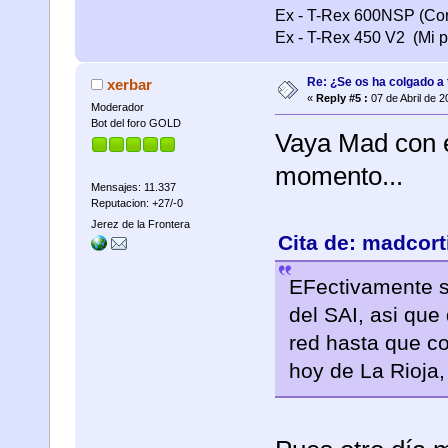
Ex - T-Rex 600NSP (Con
Ex - T-Rex 450 V2 (Mi pr
Re: ¿Se os ha colgado a t
xerbar
«
Reply #5 :
07 de Abril de 2
Moderador
Bot del foro GOLD
Vaya Mad con e
momento...
Mensajes: 11.337
Reputacion: +27/-0
Jerez de la Frontera
Cita de: madcort
EFectivamente se
del SAI, asi que
red hasta que c
hoy de La Rioja, 