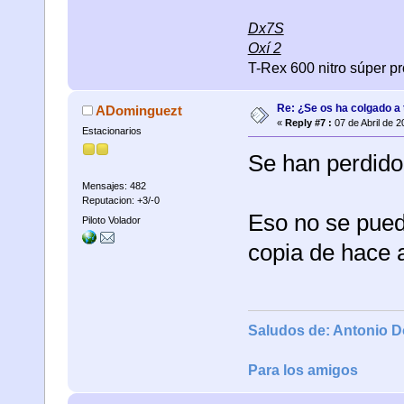
Dx7S
Oxí 2
T-Rex 600 nitro súper pr
Re: ¿Se os ha colgado a t
ADominguezt
«
Reply #7 :
07 de Abril de 2
Estacionarios
Se han perdido
Mensajes: 482
Reputacion: +3/-0
Eso no se pued
Piloto Volador
copia de hace 
Saludos de: Antonio 
Para los amigos