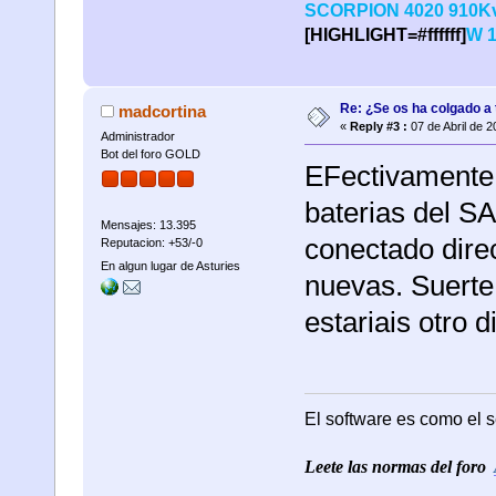
SCORPION 4020 910Kv
[HIGHLIGHT=#ffffff]
W 
Re: ¿Se os ha colgado a t
madcortina
«
Reply #3 :
07 de Abril de 2
Administrador
Bot del foro GOLD
EFectivamente 
baterias del S
Mensajes: 13.395
conectado dire
Reputacion: +53/-0
En algun lugar de Asturies
nuevas. Suerte 
estariais otro 
El software es como el s
Leete las normas del foro