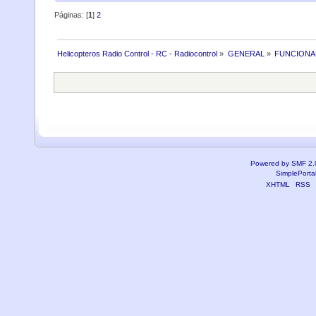
Páginas: [
1
]
2
Helicopteros Radio Control - RC - Radiocontrol
»
GENERAL
»
FUNCIONA
Powered by SMF 2.
SimplePorta
XHTML
RSS