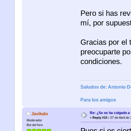
Pero si has rev
mí, por supues
Gracias por el 
preocuparte po
condiciones.
Saludos de: Antonio 
Para los amigos
Re: ¿Se os ha colgado a t
Javikalo
«
Reply #10 :
07 de Abril de
Moderador
Bot del foro
Pues si es cier