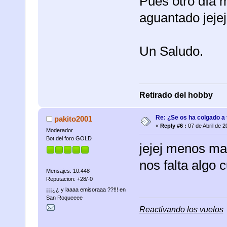
Pues otro día m
aguantado jejej
Un Saludo.
Retirado del hobby
Re: ¿Se os ha colgado a t
pakito2001
«
Reply #6 :
07 de Abril de 2
Moderador
Bot del foro GOLD
jejej menos ma
nos falta algo c
Mensajes: 10.448
Reputacion: +28/-0
¡¡¡¿¿ y laaaa emisoraaa ??!!! en
San Roqueeee
Reactivando los vuelos