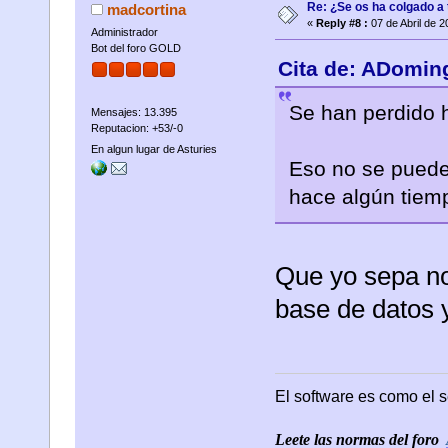
Re: ¿Se os ha colgado a t
madcortina
«
Reply #8 :
07 de Abril de 2
Administrador
Bot del foro GOLD
Cita de: ADoming
Se han perdido 
Mensajes: 13.395
Reputacion: +53/-0
En algun lugar de Asturies
Eso no se puede
hace algún tiem
Que yo sepa no
base de datos y
El software es como el s
Leete las normas del foro