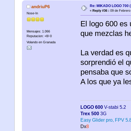
Re: MIKADO LOGO 700 ( 
andriuP6
«
Reply #36 :
09 de Febrero 
Nose-In
El logo 600 es 
que mezclas he
Mensajes: 1.066
Reputacion: +8/-0
Volando en Granada
La verdad es q
sorprendió el q
pensaba que s
A los que ya le
LOGO 600
V-stabi 5.2
Trex 500
3G
Easy Glider pro, FPV 5
Dx
8