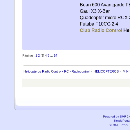
Bean 600 Avantgarde FB
Gaui X3 X-Bar
Quadcopter micro RCX 
Futaba F10CG 2.4
Club Radio Control
Hel
Páginas:
1
2
[
3
]
4
5
...
14
Helicopteros Radio Control - RC - Radiocontrol
»
HELICOPTEROS
»
MIN
Powered by SMF 2.
SimplePorta
XHTML
RSS