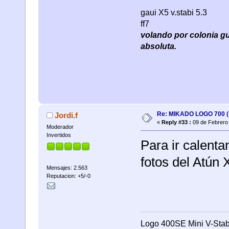
gaui X5 v.stabi 5.3
ff7
volando por colonia guel
absoluta.
Re: MIKADO LOGO 700 ( 
Jordi.f
«
Reply #33 :
09 de Febrero 
Moderador
Invertidos
Para ir calenta
fotos del Atún
Mensajes: 2.563
Reputacion: +5/-0
Logo 400SE Mini V-Stab