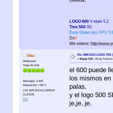
LOGO 600
V-stabi 5.2
Trex 500
3G
Easy Glider pro, FPV 5
Dx
8
Mis videos:
http://www.
Re: MIKADO LOGO 700 ( 
blau
«
Reply #39 :
09 de Febrero 
Moderador
Hago de todo
el 600 puede ll
los mismos en 
Mensajes: 4.445
palas.
Reputacion: +45/-0
J.M. MATJES ALCARRAS
y el logo 500 
(LLEIDA)
je,je, je.