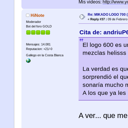
Mis videos:
http://www.
Re: MIKADO LOGO 700 ( 
HiNote
«
Reply #37 :
09 de Febrero 
Moderador
Bot del foro GOLD
Cita de: andriuP
El logo 600 es u
Mensajes: 14.081
Reputacion: +21/-0
mezclas helisss
Gallego en la Costa Blanca
La verdad es qu
sorprendió el q
sonaría mucho m
A los que ya les
A ver... que me 