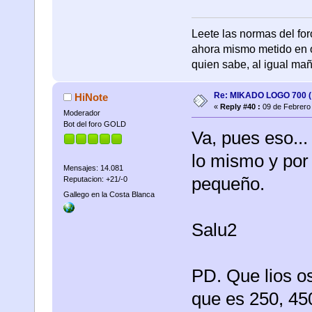
Leete las normas del fo
ahora mismo metido en o
quien sabe, al igual mañana
Re: MIKADO LOGO 700 ( 
HiNote
«
Reply #40 :
09 de Febrero 
Moderador
Bot del foro GOLD
Va, pues eso...
lo mismo y por
Mensajes: 14.081
pequeño.
Reputacion: +21/-0
Gallego en la Costa Blanca
Salu2
PD. Que lios os 
que es 250, 450