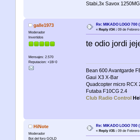
Stabi,3x Savox 1250MG 
Re: MIKADO LOGO 700 ( 
galle1973
«
Reply #34 :
09 de Febrero 
Moderador
Invertidos
te odio jordi jej
Mensajes: 2.570
Reputacion: +18/-0
Bean 600 Avantgarde FB
Gaui X3 X-Bar
Quadcopter micro RCX 
Futaba F10CG 2.4
Club Radio Control
Hel
Re: MIKADO LOGO 700 ( 
HiNote
«
Reply #35 :
09 de Febrero 
Moderador
Bot del foro GOLD