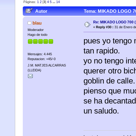
Páginas:
1
2
[
3
]
4
5
...
14
Autor
Tema: MIKADO LOGO 700 
Re: MIKADO LOGO 700 ( 
blau
«
Reply #30 :
31 de Enero de
Moderador
Hago de todo
pues yo tengo 
tan rapido.
Mensajes: 4.445
yo no tengo in
Reputacion: +45/-0
J.M. MATJES ALCARRAS
querer otro bic
(LLEIDA)
goblin de calle.
pienso que much
se ha decantad
un saludo.