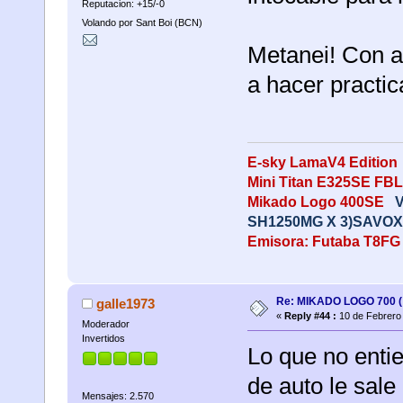
Reputacion: +15/-0
Volando por Sant Boi (BCN)
Metanei! Con as
a hacer practic
E-sky LamaV4 Editi
Mini Titan E325SE FBL
Mikado Logo 400SE
SH1250MG X 3)SAVO
Emisora: Futaba T8FG
Re: MIKADO LOGO 700 ( 
galle1973
«
Reply #44 :
10 de Febrero 
Moderador
Invertidos
Lo que no enti
de auto le sale
Mensajes: 2.570