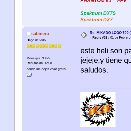
PHANTOM V1 ""FPV"
Spektrum DX7S
Spektrum DX7
Re: MIKADO LOGO 700 ( 
sabinero
«
Reply #32 :
01 de Febrero 
Hago de todo
este heli son 
jejeje,y tiene q
Mensajes: 3.425
Reputacion: +2/-0
saludos.
donde me dejen volar gratis