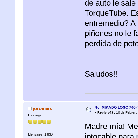
de auto le sale
TorqueTube. Es
entremedio? A 
piñones no le f
perdida de pot
Saludos!!
Re: MIKADO LOGO 700 ( 
joromarc
«
Reply #43 :
10 de Febrero 
Loopings
Madre mía! Me 
intocable para
Mensajes: 1.830