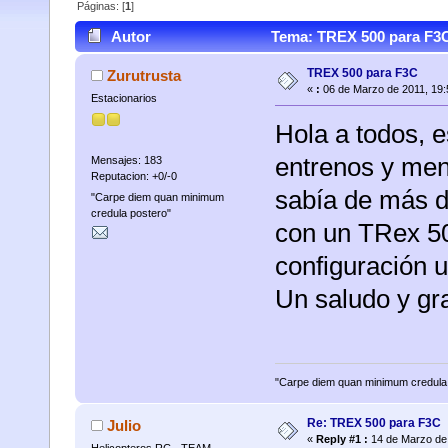
Páginas: [
1
]
Autor
Tema: TREX 500 para F3C
TREX 500 para F3C
Zurutrusta
«
:
06 de Marzo de 2011, 19:
Estacionarios
Hola a todos,
entrenos y men
Mensajes: 183
Reputacion: +0/-0
sabía de más d
"Carpe diem quan minimum
credula postero"
con un TRex 50
configuración 
Un saludo y gr
"Carpe diem quan minimum credula
Re: TREX 500 para F3C
Julio
«
Reply #1 :
14 de Marzo de 
Helicopteros RC - TEAM