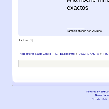
exactos
____________
También atiendo por Valvulino
Páginas: [
1
]
Helicopteros Radio Control - RC - Radiocontrol
»
DISCIPLINAS FAI
»
F3C
Powered by SMF 2.
SimplePorta
XHTML
RSS