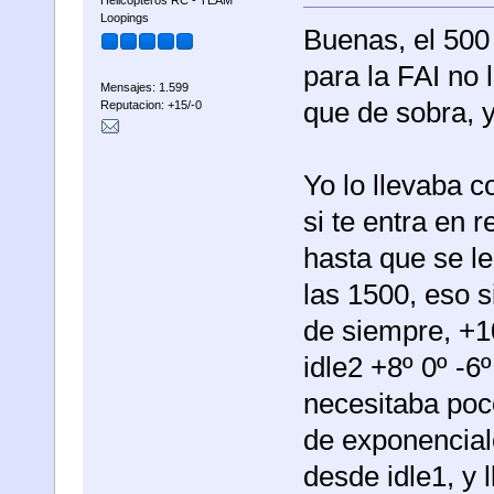
Loopings
Buenas, el 500 
para la FAI no 
Mensajes: 1.599
que de sobra, y
Reputacion: +15/-0
Yo lo llevaba c
si te entra en 
hasta que se le
las 1500, eso s
de siempre, +10
idle2 +8º 0º -
necesitaba poc
de exponenciale
desde idle1, y 