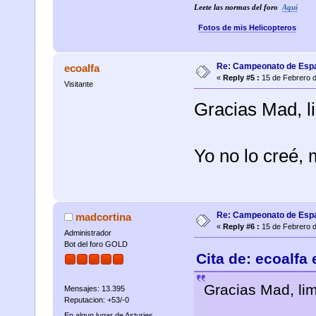
Leete las normas del foro
Aqui
Fotos de mis Helicopteros
Re: Campeonato de Esp
ecoalfa
«
Reply #5 :
15 de Febrero d
Visitante
Gracias Mad, li
Yo no lo creé, 
Re: Campeonato de Esp
madcortina
«
Reply #6 :
15 de Febrero d
Administrador
Bot del foro GOLD
Cita de: ecoalfa
Gracias Mad, lim
Mensajes: 13.395
Reputacion: +53/-0
En algun lugar de Asturies