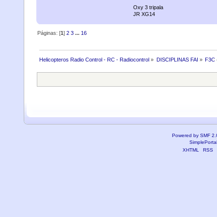
Oxy 3 tripala
JR XG14
Páginas: [
1
]
2
3
...
16
Helicopteros Radio Control - RC - Radiocontrol
»
DISCIPLINAS FAI
»
F3C
Powered by SMF 2.
SimplePorta
XHTML
RSS