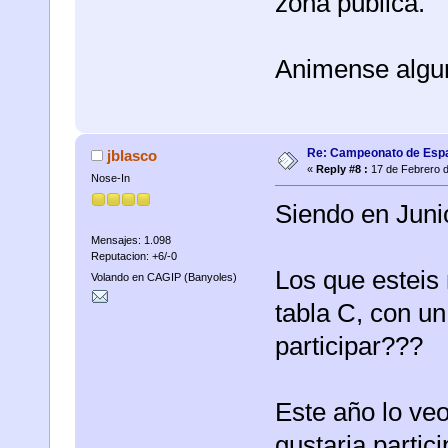
zona pública.
Animense algun
Re: Campeonato de Esp
jblasco
«
Reply #8 :
17 de Febrero d
Nose-In
Siendo en Juni
Mensajes: 1.098
Reputacion: +6/-0
Los que esteis
Volando en CAGIP (Banyoles)
tabla C, con un
participar???
Este año lo ve
gustaria partici