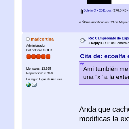
Boletin O - 2011.doc
(176.5 KB -
«
Última modificación: 13 de Mayo 
Re: Campeonato de Esp
madcortina
«
Reply #1 :
15 de Febrero d
Administrador
Bot del foro GOLD
Cita de: ecoalfa
Ami también me a
Mensajes: 13.395
Reputacion: +53/-0
una "x" a la ext
En algun lugar de Asturies
Anda que cacho
modificas la ex