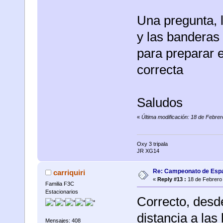
Una pregunta, l
y las banderas 
para preparar 
correcta
Saludos
«
Última modificación: 18 de Febrer
Oxy 3 tripala
JR XG14
Re: Campeonato de Esp
carriquiri
«
Reply #13 :
18 de Febrero 
Familia F3C
Estacionarios
Correcto, desde
distancia a las
Mensajes: 408