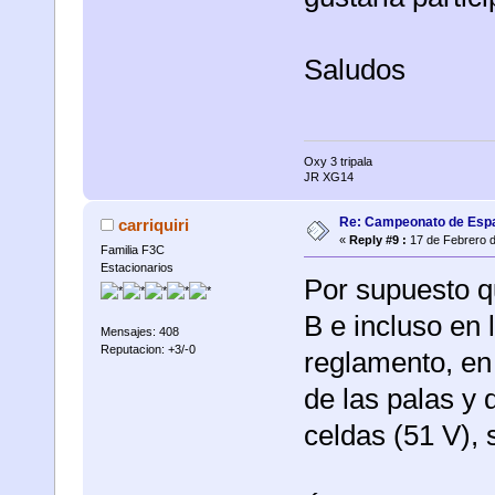
Saludos
Oxy 3 tripala
JR XG14
Re: Campeonato de Esp
carriquiri
«
Reply #9 :
17 de Febrero d
Familia F3C
Estacionarios
Por supuesto qu
B e incluso en 
Mensajes: 408
Reputacion: +3/-0
reglamento, en 
de las palas y 
celdas (51 V), 