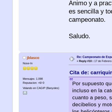
Ánimo y a pract
es sencilla y t
campeonato.
Saludo.
Re: Campeonato de Esp
jblasco
«
Reply #10 :
17 de Febrero 
Nose-In
Cita de: carriqu
Mensajes: 1.098
Por supuesto que
Reputacion: +6/-0
Volando en CAGIP (Banyoles)
incluso en la ca
cuanto a peso, s
decibelios y moto
los helicópteros