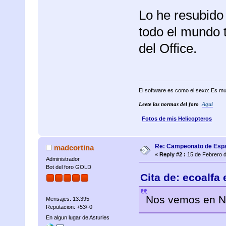
Lo he resubido
todo el mundo t
del Office.
El software es como el sexo: Es mu
Leete las normas del foro
Aqui
Fotos de mis Helicopteros
Re: Campeonato de Esp
madcortina
«
Reply #2 :
15 de Febrero d
Administrador
Bot del foro GOLD
Cita de: ecoalfa
Nos vemos en N
Mensajes: 13.395
Reputacion: +53/-0
En algun lugar de Asturies