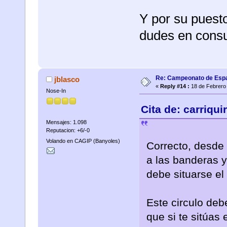
Y por su puesto
dudes en consul
Re: Campeonato de Esp
jblasco
«
Reply #14 :
18 de Febrero 
Nose-In
Cita de: carriqu
Mensajes: 1.098
Reputacion: +6/-0
Volando en CAGIP (Banyoles)
Correcto, desde 
a las banderas y
debe situarse el 
Este circulo deb
que si te sitúas