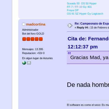
Sceadu 50 OS 50 Hyper
FF-7
/ FF-10
Gy 401
Freya OP
OS 91 SZ Hyper
Gy Logictech
Re: Campeonato de Esp
madcortina
«
Reply #4 :
15 de Febrero d
Administrador
Bot del foro GOLD
Cita de: Fernand
12:12:37 pm
Mensajes: 13.395
Reputacion: +53/-0
Gracias Mad, ya l
En algun lugar de Asturies
De nada hombre
El software es como el sexo: Es mu