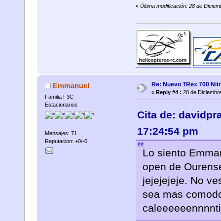
«
Última modificación: 28 de Dicie
Re: Nuevo TRex 700 Nitr
Emmanuel
«
Reply #4 :
28 de Diciembre
Familia F3C
Estacionarios
Cita de: davidpr
17:24:54 pm
Mensajes: 71
Reputacion: +0/-0
Lo siento Emmanu
open de Ourense 
jejejejeje. No v
sea mas comodo 
caleeeeeennnnt