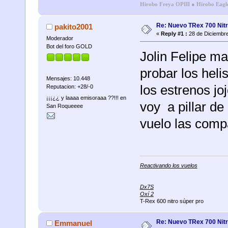
Hirobo Freya OPIII
●
Hirobo Eagl
Re: Nuevo TRex 700 Nitr
pakito2001
«
Reply #1 :
28 de Diciembre
Moderador
Bot del foro GOLD
Jolin Felipe m
probar los heli
Mensajes: 10.448
los estrenos jo
Reputacion: +28/-0
¡¡¡¿¿ y laaaa emisoraaa ??!!! en
voy a pillar d
San Roqueeee
vuelo las compa
Reactivando los vuelos
Dx7S
Oxí 2
T-Rex 600 nitro súper pro
Re: Nuevo TRex 700 Nitr
Emmanuel