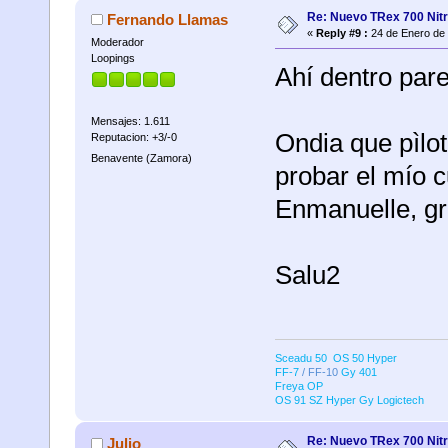
Re: Nuevo TRex 700 Nitr
Fernando Llamas
«
Reply #9 :
24 de Enero de 
Moderador
Loopings
Ahí dentro parece
Mensajes: 1.611
Ondia que pìlo
Reputacion: +3/-0
Benavente (Zamora)
probar el mío 
Enmanuelle, gra
Salu2
Sceadu 50 OS 50 Hyper
FF-7
/ FF-10
Gy 401
Freya OP
OS 91 SZ Hyper
Gy Logictech
Re: Nuevo TRex 700 Nitr
Julio