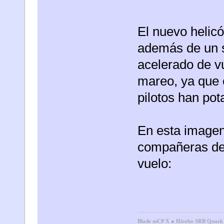
El nuevo helicó
además de un s
acelerado de v
mareo, ya que 
pilotos han pot
En esta imagen
compañeras del
vuelo:
Blade mCP X
●
Hirobo SRB Quar