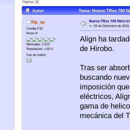
Páginas: [
1
]
Autor
Tema: Nuevo TRex 700 Nit
Nuevo TRex 700 Nitro tr
flip_sp
«
:
28 de Diciembre de 2010,
Familia F3C
Nose-In
Align ha tardad
Mensajes: 1.013
de Hirobo.
Reputacion: +10/-0
Fan de Isidrín
Tras ser absorb
buscando nuevo
imposición que
eléctricos, Al
gama de helico
mecánica del T