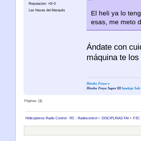
Reputacion: +0/-0
Las Navas del Marqués
El heli ya lo te
esas, me meto d
Ándate con cui
máquina te los 
Hirobo Freya-e
Hirobo Freya Super III
fuselaje Sa
Páginas: [
1
]
Helicopteros Radio Control - RC - Radiocontrol
»
DISCIPLINAS FAI
»
F3C