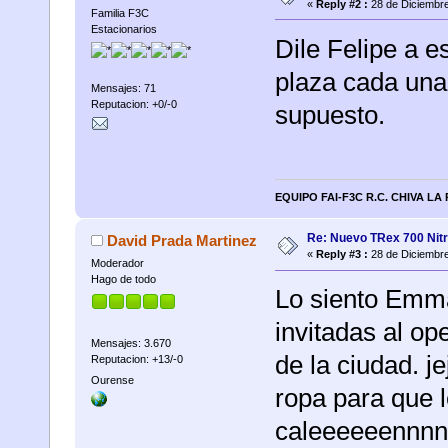
«
Reply #2 :
28 de Diciembre
Familia F3C
Estacionarios
Dile Felipe a 
plaza cada una
Mensajes: 71
Reputacion: +0/-0
supuesto.
EQUIPO FAI-F3C R.C. CHIVA LA
Re: Nuevo TRex 700 Nitr
David Prada Martinez
«
Reply #3 :
28 de Diciembre
Moderador
Hago de todo
Lo siento Emma
invitadas al op
Mensajes: 3.670
de la ciudad. j
Reputacion: +13/-0
Ourense
ropa para que 
caleeeeeennnn