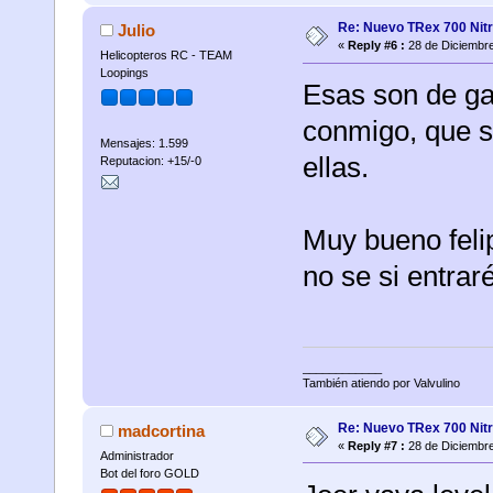
Re: Nuevo TRex 700 Nitr
Julio
«
Reply #6 :
28 de Diciembre
Helicopteros RC - TEAM
Loopings
Esas son de ga
conmigo, que s
Mensajes: 1.599
ellas.
Reputacion: +15/-0
Muy bueno feli
no se si entraré
____________
También atiendo por Valvulino
Re: Nuevo TRex 700 Nitr
madcortina
«
Reply #7 :
28 de Diciembre
Administrador
Bot del foro GOLD