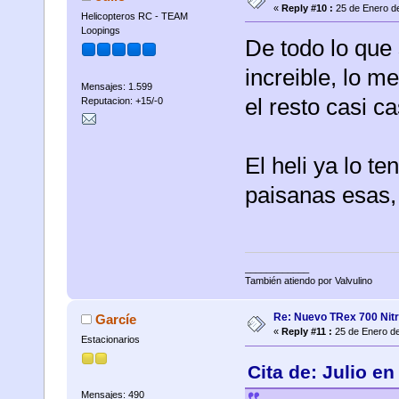
«
Reply #10 :
25 de Enero de
Helicopteros RC - TEAM
Loopings
De todo lo que 
increible, lo m
Mensajes: 1.599
el resto casi c
Reputacion: +15/-0
El heli ya lo t
paisanas esas,
____________
También atiendo por Valvulino
Re: Nuevo TRex 700 Nitr
Garcíe
«
Reply #11 :
25 de Enero de
Estacionarios
Cita de: Julio e
Mensajes: 490