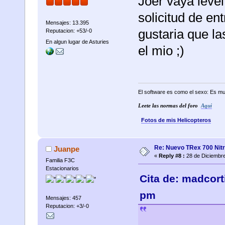
Joer vaya level
solicitud de e
Mensajes: 13.395
gustaria que l
Reputacion: +53/-0
En algun lugar de Asturies
el mio ;)
El software es como el sexo: Es mu
Leete las normas del foro
Aqui
Fotos de mis Helicopteros
Re: Nuevo TRex 700 Nitr
Juanpe
«
Reply #8 :
28 de Diciembre
Familia F3C
Estacionarios
Cita de: madcort
pm
Mensajes: 457
Reputacion: +3/-0