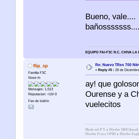
Bueno, vale....
bañosssssss......
EQUIPO FAI-F3C R.C. CHIVA LA
Re: Nuevo TRex 700 Nitr
flip_sp
«
Reply #5 :
28 de Diciembre
Familia F3C
Nose-In
ay! que goloson
Mensajes: 1.013
Ourense y a Ch
Reputacion: +10/-0
Fan de Isidrín
vuelecitos
Blade mCP X
●
Hirobo SRB Quar
Hirobo Freya OPIII
●
Hirobo Eagl