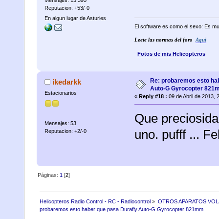
Reputacion: +53/-0
En algun lugar de Asturies
El software es como el sexo: Es mu
Leete las normas del foro
Aqui
Fotos de mis Helicopteros
Re: probaremos esto hab
ikedarkk
Auto-G Gyrocopter 821
Estacionarios
«
Reply #18 :
09 de Abril de 2013, 
Que preciosida
Mensajes: 53
uno. pufff ... F
Reputacion: +2/-0
Páginas:
1
[
2
]
Helicopteros Radio Control - RC - Radiocontrol
»
OTROS APARATOS VO
probaremos esto haber que pasa Durafly Auto-G Gyrocopter 821mm 