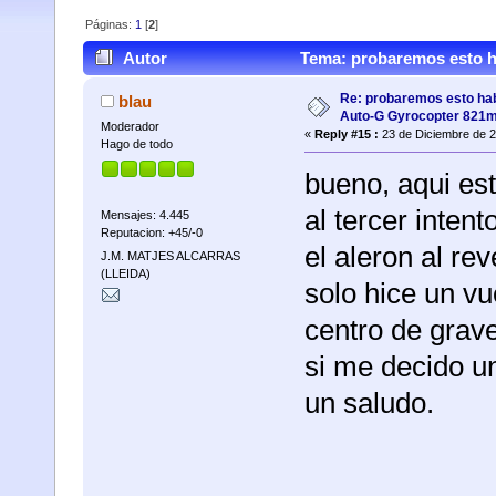
Páginas:
1
[
2
]
Autor
Tema: probaremos esto h
veces)
Re: probaremos esto hab
blau
Auto-G Gyrocopter 821
Moderador
«
Reply #15 :
23 de Diciembre de 2
Hago de todo
bueno, aqui est
al tercer inten
Mensajes: 4.445
Reputacion: +45/-0
el aleron al rev
J.M. MATJES ALCARRAS
(LLEIDA)
solo hice un vu
centro de grav
si me decido un
un saludo.