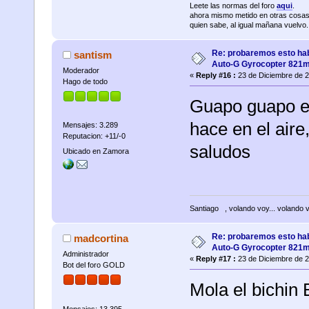
Leete las normas del foro
aqui
.
ahora mismo metido en otras cosas
quien sabe, al igual mañana vuelvo......
Re: probaremos esto hab
santism
Auto-G Gyrocopter 821
Moderador
«
Reply #16 :
23 de Diciembre de 2
Hago de todo
Guapo guapo e
hace en el air
Mensajes: 3.289
Reputacion: +11/-0
saludos
Ubicado en Zamora
Santiago
, volando voy... volando 
Re: probaremos esto hab
madcortina
Auto-G Gyrocopter 821
Administrador
«
Reply #17 :
23 de Diciembre de 2
Bot del foro GOLD
Mola el bichin 
Mensajes: 13.395