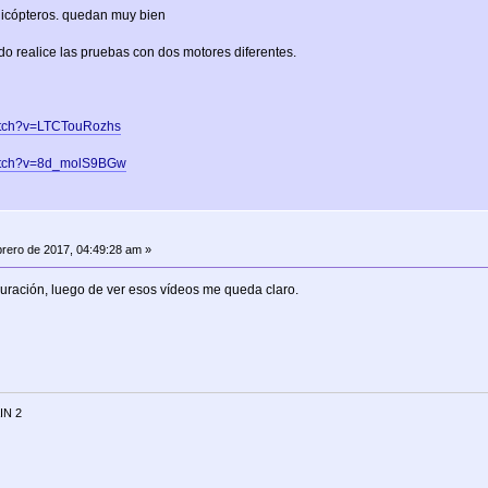
elicópteros. quedan muy bien
do realice las pruebas con dos motores diferentes.
atch?v=LTCTouRozhs
watch?v=8d_molS9BGw
rero de 2017, 04:49:28 am »
guración, luego de ver esos vídeos me queda claro.
IN 2