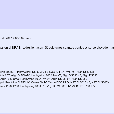
io de 2017, 06:50:07 am »
al en el BRAIN, todos lo hacen. Súbele unos cuantos puntos el servo elevador h
Align MX450, Hobbywing PRO 60A V4, Savöx SH-0257MG x3, Align DS525M
AIN2 BT, Align BL500MX, Hobbywing 100A Pro V3, Align DS530 x3, Align DS535
Align BL520MX, Hobbywing 100A Pro V3, Align DS530 x3, Align DS535
pirit Pro, Align BL750MX, Castle 80HV, Castle BEC PRO, KST BLS815 x3, KST BLS805X
tum 4120-1200, Hobbywing 100A Pro V3, BK DS-5001HV x3, BK DS-7005HV