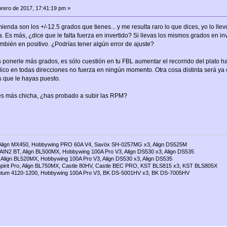
rero de 2017, 17:41:19 pm »
enda son los +/-12.5 grados que tienes... y me resulta raro lo que dices, yo lo ll
la. Es más, ¿dice que le falta fuerza en invertido? Si llevas los mismos grados en 
ambién en positivo. ¿Podrías tener algún error de ajuste?
s ponerle más grados, es sólo cuestión en tu FBL aumentar el recorrido del plato 
lico en todas direcciones no fuerza en ningún momento. Otra cosa distinta será ya 
s que le hayas puesto.
res más chicha, ¿has probado a subir las RPM?
Align MX450, Hobbywing PRO 60A V4, Savöx SH-0257MG x3, Align DS525M
AIN2 BT, Align BL500MX, Hobbywing 100A Pro V3, Align DS530 x3, Align DS535
Align BL520MX, Hobbywing 100A Pro V3, Align DS530 x3, Align DS535
pirit Pro, Align BL750MX, Castle 80HV, Castle BEC PRO, KST BLS815 x3, KST BLS805X
tum 4120-1200, Hobbywing 100A Pro V3, BK DS-5001HV x3, BK DS-7005HV