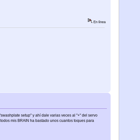
En línea
washplate setup" y ahí dale varias veces al "+" del servo
 En todos mis BRAIN ha bastado unos cuantos toques para