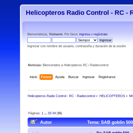
Helicopteros Radio Control - RC - 
Bienvenido(a),
Visitante
. Por favor,
ingresa
o
regístrate
.
Ingresar con nombre de usuario, contraseña y duración de la sesión
Noticias:
Bienvenidos a Helicopteros RC / Radiocontrol
Inicio
Forum
Ayuda
Buscar
Ingresar
Registrarse
Helicopteros Radio Control - RC - Radiocontrol
»
HELICOPTEROS
»
M
Páginas:
1
...
33
34
[
35
]
Autor
Tema: SAB goblin 500