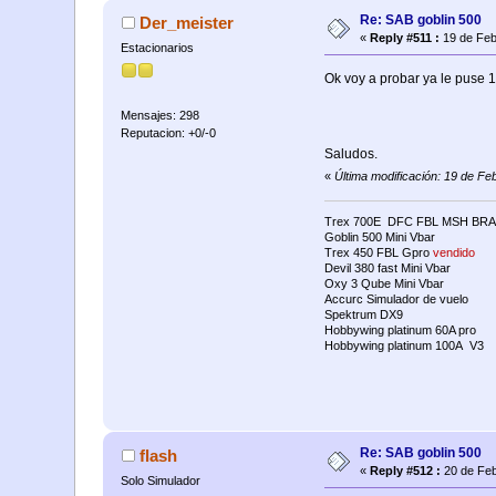
Re: SAB goblin 500
Der_meister
«
Reply #511 :
19 de Feb
Estacionarios
Ok voy a probar ya le puse 1
Mensajes: 298
Reputacion: +0/-0
Saludos.
«
Última modificación: 19 de F
Trex 700E DFC FBL MSH BRA
Goblin 500 Mini Vbar
Trex 450 FBL Gpro
vendido
Devil 380 fast Mini Vbar
Oxy 3 Qube Mini Vbar
Accurc Simulador de vuelo
Spektrum DX9
Hobbywing platinum 60A pro
Hobbywing platinum 100A V3
Re: SAB goblin 500
flash
«
Reply #512 :
20 de Feb
Solo Simulador