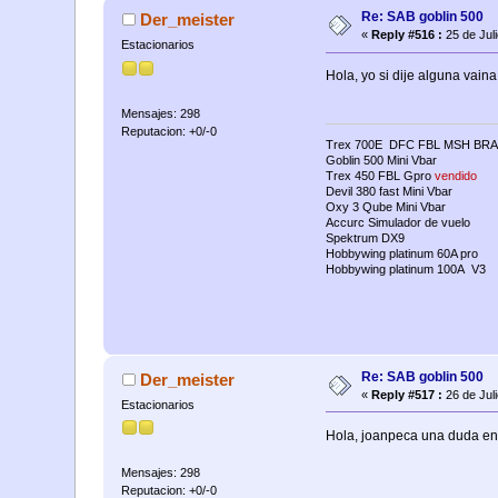
Re: SAB goblin 500
Der_meister
«
Reply #516 :
25 de Jul
Estacionarios
Hola, yo si dije alguna vain
Mensajes: 298
Reputacion: +0/-0
Trex 700E DFC FBL MSH BRA
Goblin 500 Mini Vbar
Trex 450 FBL Gpro
vendido
Devil 380 fast Mini Vbar
Oxy 3 Qube Mini Vbar
Accurc Simulador de vuelo
Spektrum DX9
Hobbywing platinum 60A pro
Hobbywing platinum 100A V3
Re: SAB goblin 500
Der_meister
«
Reply #517 :
26 de Jul
Estacionarios
Hola, joanpeca una duda en 
Mensajes: 298
Reputacion: +0/-0