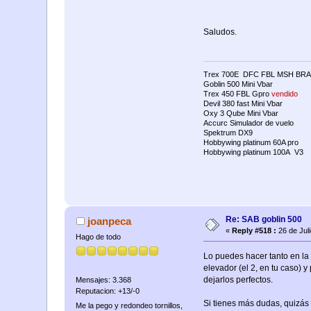
Saludos.
Trex 700E DFC FBL MSH BRA
Goblin 500 Mini Vbar
Trex 450 FBL Gpro
vendido
Devil 380 fast Mini Vbar
Oxy 3 Qube Mini Vbar
Accurc Simulador de vuelo
Spektrum DX9
Hobbywing platinum 60A pro
Hobbywing platinum 100A V3
Re: SAB goblin 500
joanpeca
«
Reply #518 :
26 de Jul
Hago de todo
Lo puedes hacer tanto en la 
elevador (el 2, en tu caso) 
dejarlos perfectos.
Mensajes: 3.368
Reputacion: +13/-0
Si tienes más dudas, quizás 
Me la pego y redondeo tornillos,