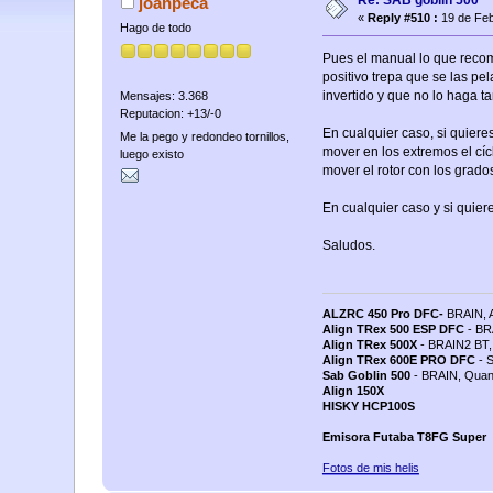
Re: SAB goblin 500
joanpeca
«
Reply #510 :
19 de Feb
Hago de todo
Pues el manual lo que recomi
positivo trepa que se las pe
invertido y que no lo haga t
Mensajes: 3.368
Reputacion: +13/-0
En cualquier caso, si quiere
Me la pego y redondeo tornillos,
mover en los extremos el cíc
luego existo
mover el rotor con los grado
En cualquier caso y si quie
Saludos.
ALZRC 450 Pro DFC-
BRAIN, 
Align TRex 500 ESP DFC
- BR
Align TRex 500X
- BRAIN2 BT, 
Align TRex 600E PRO DFC
- S
Sab Goblin 500
- BRAIN, Quan
Align 150X
HISKY HCP100S
Emisora Futaba T8FG Super
Fotos de mis helis