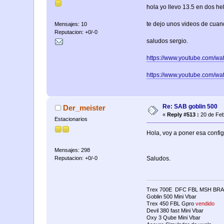
hola yo llevo 13.5 en dos h
te dejo unos videos de cuan
Mensajes: 10
Reputacion: +0/-0
saludos sergio.
https://www.youtube.com/w
https://www.youtube.com/
Re: SAB goblin 500
Der_meister
«
Reply #513 :
20 de Feb
Estacionarios
Hola, voy a poner esa confi
Mensajes: 298
Reputacion: +0/-0
Saludos.
Trex 700E DFC FBL MSH BRA
Goblin 500 Mini Vbar
Trex 450 FBL Gpro
vendido
Devil 380 fast Mini Vbar
Oxy 3 Qube Mini Vbar