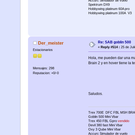
Accurc Simulador de vuelo
Spektrum DX9
Hobbywing platinum 60A pro
Hobbywing platinum 100A V3
Re: SAB goblin 500
Der_meister
«
Reply #514 :
25 de Jul
Estacionarios
Hola, me pueden dar una man
Brain 2 y en hover tiene la 
Mensajes: 298
Reputacion: +0/-0
Saludos.
Trex 700E DFC FBL MSH BRA
Goblin 500 Mini Vbar
Trex 450 FBL Gpro
vendido
Devil 380 fast Mini Vbar
Oxy 3 Qube Mini Vbar
Accurc Simulador de vuelo