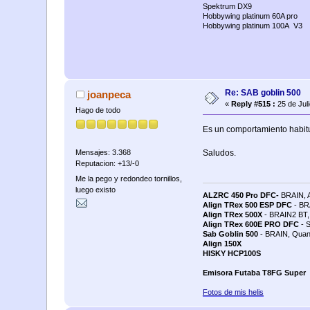
Spektrum DX9
Hobbywing platinum 60A pro
Hobbywing platinum 100A V3
Re: SAB goblin 500
joanpeca
«
Reply #515 :
25 de Jul
Hago de todo
Es un comportamiento habitu
Saludos.
Mensajes: 3.368
Reputacion: +13/-0
Me la pego y redondeo tornillos,
luego existo
ALZRC 450 Pro DFC-
BRAIN, 
Align TRex 500 ESP DFC
- BR
Align TRex 500X
- BRAIN2 BT, 
Align TRex 600E PRO DFC
- S
Sab Goblin 500
- BRAIN, Quan
Align 150X
HISKY HCP100S
Emisora Futaba T8FG Super
Fotos de mis helis