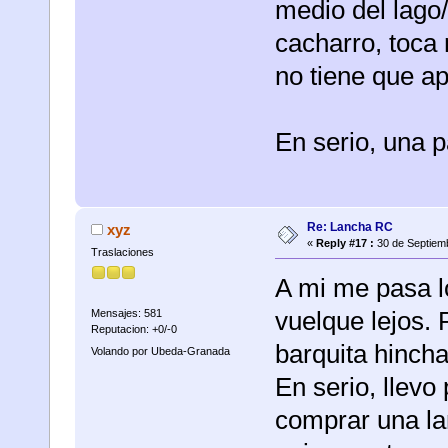
medio del lago/
cacharro, toca 
no tiene que ape
En serio, una 
Re: Lancha RC
xyz
«
Reply #17 :
30 de Septiemb
Traslaciones
A mi me pasa l
vuelque lejos. 
Mensajes: 581
Reputacion: +0/-0
barquita hincha
Volando por Ubeda-Granada
En serio, llev
comprar una lan