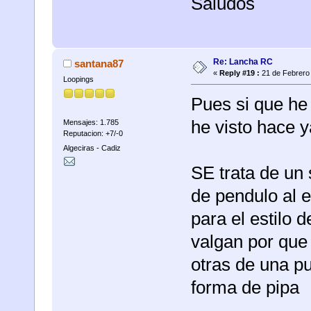
Saludos
Re: Lancha RC
santana87
«
Reply #19 :
21 de Febrero 
Loopings
Pues si que he
he visto hace 
Mensajes: 1.785
Reputacion: +7/-0
Algeciras - Cadiz
SE trata de un
de pendulo al e
para el estilo 
valgan por que
otras de una p
forma de pipa