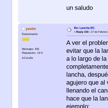
un saludo
Re: Lancha RC
yastin
«
Reply #20 :
27 de Febrero 
Estacionarios
A ver el probl
evitar que la 
Mensajes: 436
Reputacion: +3/-0
a lo largo de l
A Coruña
completamente s
lancha, despué
agujero que al 
llenando el can
hace que la lan
ejemplo: