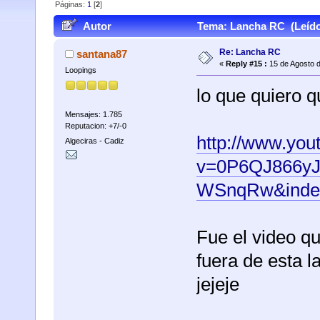
Páginas:
1
[
2
]
Autor
Tema: Lancha RC (Leído
Re: Lancha RC
santana87
«
Reply #15 :
15 de Agosto d
Loopings
lo que quiero q
Mensajes: 1.785
Reputacion: +7/-0
http://www.yo
Algeciras - Cadiz
v=0P6QJ866y
WSnqRw&index
Fue el video qu
fuera de esta l
jejeje