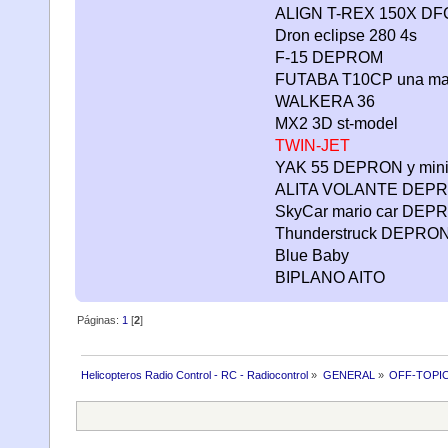
ALIGN T-REX 150X DF
Dron eclipse 280 4s
F-15 DEPROM
FUTABA T10CP una mar
WALKERA 36
MX2 3D st-model
TWIN-JET
YAK 55 DEPRON y mini 
ALITA VOLANTE DEP
SkyCar mario car DEP
Thunderstruck DEPRO
Blue Baby
BIPLANO AITO
Páginas:
1
[
2
]
Helicopteros Radio Control - RC - Radiocontrol
»
GENERAL
»
OFF-TOPI