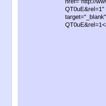
href="http://w
QT0uE&rel=1"
target="_blank
QT0uE&rel=1<