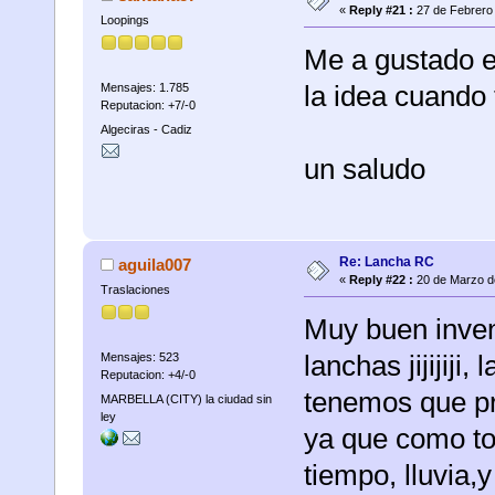
«
Reply #21 :
27 de Febrero 
Loopings
Me a gustado e
la idea cuando 
Mensajes: 1.785
Reputacion: +7/-0
Algeciras - Cadiz
un saludo
Re: Lancha RC
aguila007
«
Reply #22 :
20 de Marzo d
Traslaciones
Muy buen invent
lanchas jijijiji
Mensajes: 523
Reputacion: +4/-0
tenemos que pre
MARBELLA (CITY) la ciudad sin
ley
ya que como to
tiempo, lluvia,