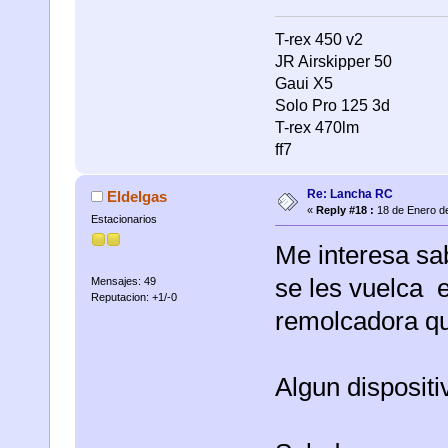
T-rex 450 v2
JR Airskipper 50
Gaui X5
Solo Pro 125 3d
T-rex 470lm
ff7
Re: Lancha RC
Eldelgas
«
Reply #18 :
18 de Enero de
Estacionarios
Me interesa sa
se les vuelca e
Mensajes: 49
Reputacion: +1/-0
remolcadora qu
Algun dispositiv