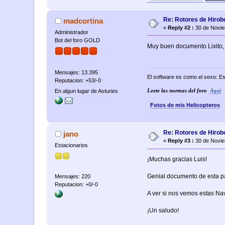
Re: Rotores de Hirob
madcortina
«
Reply #2 :
30 de Novie
Administrador
Bot del foro GOLD
Muy buen documento Lixito, jo
Mensajes: 13.395
El software es como el sexo: Es
Reputacion: +53/-0
En algun lugar de Asturies
Leete las normas del foro
Aqui
Fotos de mis Helicopteros
Re: Rotores de Hirob
jano
«
Reply #3 :
30 de Novie
Estacionarios
¡Muchas gracias Luis!
Genial documento de esta par
Mensajes: 220
Reputacion: +0/-0
A ver si nos vemos estas Nav
¡Un saludo!