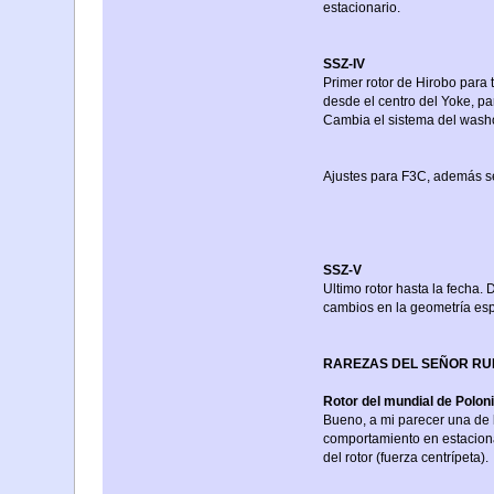
estacionario.
SSZ-IV
Primer rotor de Hirobo par
desde el centro del Yoke, pa
Cambia el sistema del washo
Ajustes para F3C, además se
SSZ-V
Ultimo rotor hasta la fecha
cambios en la geometría es
RAREZAS DEL SEÑOR RUD
Rotor del mundial de Polon
Bueno, a mi parecer una de l
comportamiento en estacionar
del rotor (fuerza centrípeta).