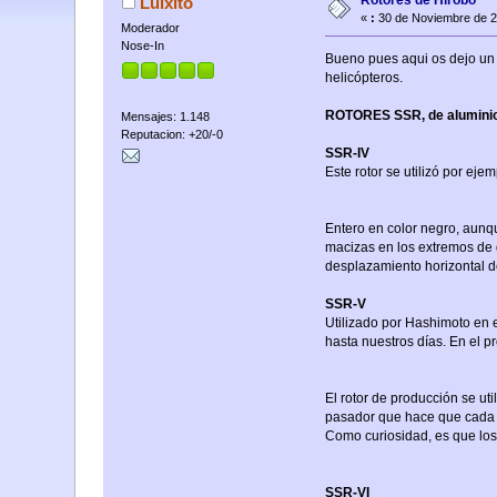
Rotores de Hirobo
Luixito
«
:
30 de Noviembre de 2
Moderador
Nose-In
Bueno pues aqui os dejo un
helicópteros.
ROTORES SSR, de aluminio 
Mensajes: 1.148
Reputacion: +20/-0
SSR-IV
Este rotor se utilizó por ej
Entero en color negro, aunqu
macizas en los extremos de 
desplazamiento horizontal d
SSR-V
Utilizado por Hashimoto en 
hasta nuestros días. En el p
El rotor de producción se ut
pasador que hace que cada ej
Como curiosidad, es que los 
SSR-VI