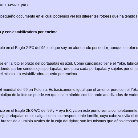
010, 14:56:39 pm »
 pequeño documento en el cual podemos ver los diferentes rotores que ha tenido
y con estabilizadora por encima
emplo en el Eagle 2-EX del 95, del que soy un afortunado poseedor, aunque el rotor 
e en la foto el brazo del portapalas es azul. Como curiosidad tiene el Yoke, fabri
donde parten sendos ejes portapalas, uno para cada portapalas y sujetos por un p
el mismo. La estabilizadora queda por encima.
el mundial del 99 en Polonia. Es básicamente igual que el anterior pero con el Yo
rototipo de la foto se puede ver que es un híbrido combinando anodizados de vario
ilizó en el Eagle 2EX-WC del 99 y Freya EX, ya en este punto venía completamente 
e portapalas no se salga, con su correspondiente tornillo, cuya cabeza evita el d
brazos de aluminio azules de la caja del flybar, son los mismos que años después se