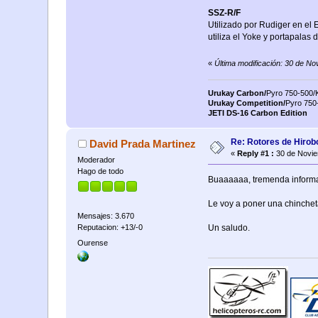
SSZ-R/F
Utilizado por Rudiger en el 
utiliza el Yoke y portapalas d
«
Última modificación: 30 de No
Urukay Carbon/
Pyro 750-500
Urukay Competition/
Pyro 75
JETI DS-16 Carbon Edition
Re: Rotores de Hirob
David Prada Martinez
«
Reply #1 :
30 de Novie
Moderador
Hago de todo
Buaaaaaa, tremenda informaci
Le voy a poner una chinchet
Mensajes: 3.670
Un saludo.
Reputacion: +13/-0
Ourense