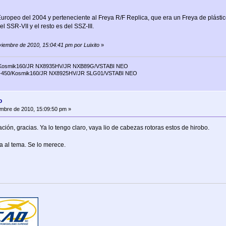
Europeo del 2004 y perteneciente al Freya R/F Replica, que era un Freya de plásti
el SSR-VII y el resto es del SSZ-III.
viembre de 2010, 15:04:41 pm por Luixito
»
/Kosmik160/JR NX8935HV/JR NXB89G/VSTABI NEO
0-450/Kosmik160/JR NX8925HV/JR SLG01/VSTABI NEO
o
mbre de 2010, 15:09:50 pm »
ón, gracias. Ya lo tengo claro, vaya lio de cabezas rotoras estos de hirobo.
a al tema. Se lo merece.