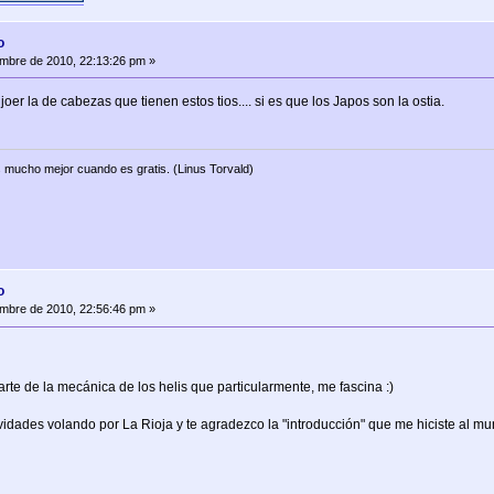
o
mbre de 2010, 22:13:26 pm »
er la de cabezas que tienen estos tios.... si es que los Japos son la ostia.
 mucho mejor cuando es gratis. (Linus Torvald)
o
mbre de 2010, 22:56:46 pm »
te de la mecánica de los helis que particularmente, me fascina :)
idades volando por La Rioja y te agradezco la "introducción" que me hiciste al mun