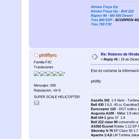
Hirobo Freya Op
Hirobo Freya Op - Bell 222
Raptor 90 - Md 500 Desert
Trex 600 ESP
- SCORPION 4025
Trex 700 F3C
Re: Rotores de Hirob
philflyrc
«
Reply #5 :
18 de Dicie
Familia F3C
Traslaciones
Eso es currarse la informacio
philfly
Mensajes: 596
Reputacion: +0/-0
SUPER SCALE HELICOPTER
Gazella 342
1:4 Vario - Turbin
Bell 430
1:6,5 40.cc Gasolina/
Eurocopter 120
- DGT trafico 1
Augusta A109
- Militar 1:8 ele
Bell UH-1
glow 37 1:8
Bell 222 clase 90
conversión a
AS350 Ecuriel
Robbe 1:12 EP H
Sikorsky S-76
EP Clase 90 1:7 
Apache 1:4,5
LM Turbina Jakad