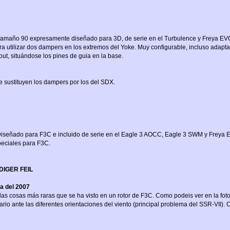
a tamaño 90 expresamente diseñado para 3D, de serie en el Turbulence y Freya E
ra utilizar dos dampers en los extremos del Yoke. Muy configurable, incluso adapt
ut, situándose los pines de guia en la base.
 sustituyen los dampers por los del SDX.
. Diseñado para F3C e incluido de serie en el Eagle 3 AOCC, Eagle 3 SWM y Freya 
peciales para F3C.
IGER FEIL
ia del 2007
as cosas más raras que se ha visto en un rotor de F3C. Como podeis ver en la foto
io ante las diferentes orientaciones del viento (principal problema del SSR-VII). 