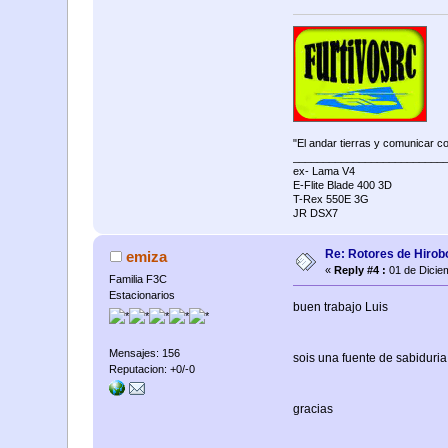
"El andar tierras y comunicar c
_________________________
ex- Lama V4
E-Flite Blade 400 3D
T-Rex 550E 3G
JR DSX7
Re: Rotores de Hirob
emiza
«
Reply #4 :
01 de Dicie
Familia F3C
Estacionarios
buen trabajo Luis
Mensajes: 156
sois una fuente de sabiduria
Reputacion: +0/-0
gracias