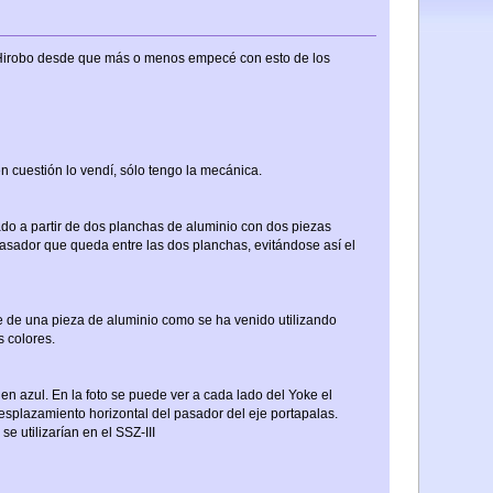
 Hirobo desde que más o menos empecé con esto de los
en cuestión lo vendí, sólo tengo la mecánica.
cado a partir de dos planchas de aluminio con dos piezas
asador que queda entre las dos planchas, evitándose así el
ke de una pieza de aluminio como se ha venido utilizando
s colores.
en azul. En la foto se puede ver a cada lado del Yoke el
esplazamiento horizontal del pasador del eje portapalas.
 utilizarían en el SSZ-III