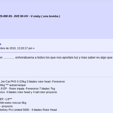
-890 8S- JIVE 80-HV - V-staby ( una bomba )
o
mbre de 2010, 13:20:17 pm »
n ............... enhorabuena a todos los que nos aportais luz y mas saber es algo que
a Jet-Cat PH3-3 /23kg 3 blades rotor head -Fenestron
16kg *** autoarranque
:8 EP - Rotor tripala -Fenestron 7 blades 7kg
ctrico 4 blades rotor head y 4 tail rotor-proyecto
 EP -1:8***
eli-swiss rescue 6kg
- proyecto
ofsky Pro Limited 5000 - 4 blades Rotor Head