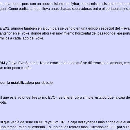
ar al anterior, pero con un nuevo sistema de flybar, con el mismo sistema que her
ual. Como particularidad, lleva unas chapas separadoras entre el portapalas y su
a EX2, aunque también en algún país se vendió en una edición especial del Freya 
l anterior en el Yoke, donde ahora el movimiento horizontal del pasador del eje por
rnillos a cada lado del Yoke.
SWM y Freya Evo Super III. No se exáctamente en qué se diferencia del anterior, creo
 un rotor poco común.
con la estabilizadora por debajo.
I que es el rotor del Freya (no EVO). Se diferencia a simple vista porque la caja del
vota.
III que venía de serie en el Freya Evo OP. La caja del flybar es más ancha que el a
una torcedura en su extremo. Es uno de los rotores más utilizados en F3C por su 