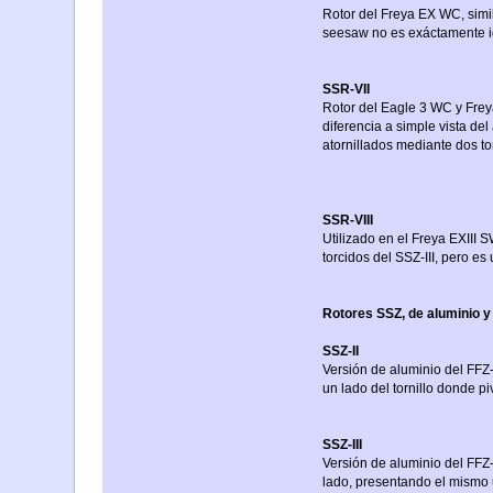
Rotor del Freya EX WC, simil
seesaw no es exáctamente ig
SSR-VII
Rotor del Eagle 3 WC y Frey
diferencia a simple vista de
atornillados mediante dos to
SSR-VIII
Utilizado en el Freya EXIII 
torcidos del SSZ-III, pero es
Rotores SSZ, de aluminio y 
SSZ-II
Versión de aluminio del FFZ-I
un lado del tornillo donde pi
SSZ-III
Versión de aluminio del FFZ-
lado, presentando el mismo 