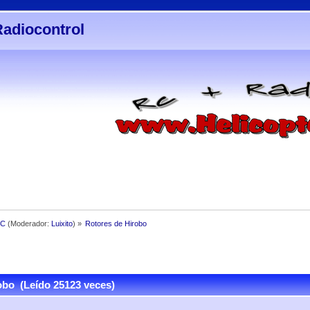
Radiocontrol
3C
(Moderador:
Luixito
) »
Rotores de Hirobo
obo (Leído 25123 veces)