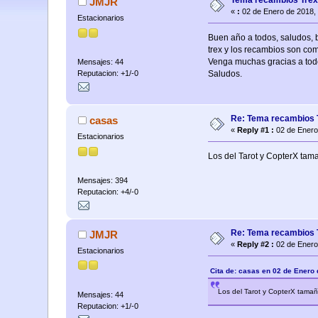
Tema recambios Tre
JMJR
«
:
02 de Enero de 2018,
Estacionarios
Buen año a todos, saludos, 
trex y los recambios son co
Venga muchas gracias a tod
Mensajes: 44
Reputacion: +1/-0
Saludos.
Re: Tema recambios
casas
«
Reply #1 :
02 de Enero
Estacionarios
Los del Tarot y CopterX tam
Mensajes: 394
Reputacion: +4/-0
Re: Tema recambios
JMJR
«
Reply #2 :
02 de Enero
Estacionarios
Cita de: casas en 02 de Enero
Los del Tarot y CopterX tama
Mensajes: 44
Reputacion: +1/-0