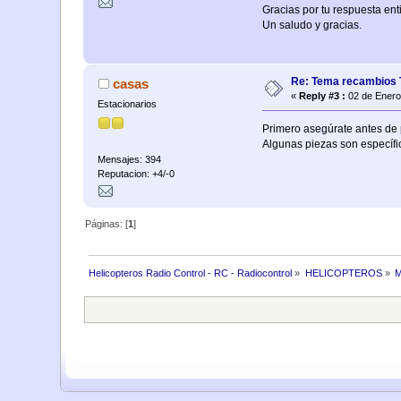
Gracias por tu respuesta ent
Un saludo y gracias.
Re: Tema recambios
casas
«
Reply #3 :
02 de Enero
Estacionarios
Primero asegúrate antes de 
Algunas piezas son específi
Mensajes: 394
Reputacion: +4/-0
Páginas: [
1
]
Helicopteros Radio Control - RC - Radiocontrol
»
HELICOPTEROS
»
M