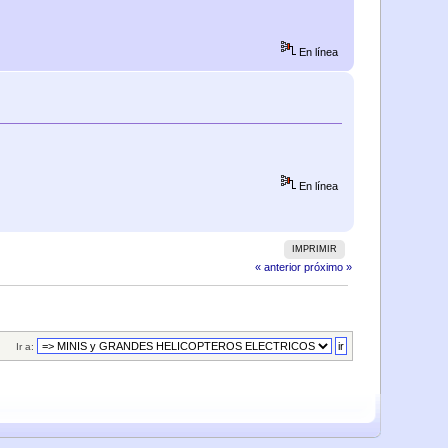
En línea
En línea
IMPRIMIR
« anterior
próximo »
Ir a: