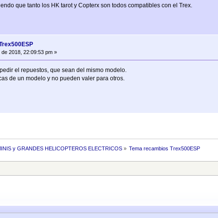
iendo que tanto los HK tarot y Copterx son todos compatibles con el Trex.
 Trex500ESP
 de 2018, 22:09:53 pm »
pedir el repuestos, que sean del mismo modelo.
cas de un modelo y no pueden valer para otros.
INIS y GRANDES HELICOPTEROS ELECTRICOS
»
Tema recambios Trex500ESP