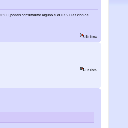
l 500, podeis confirmarme alguno si el HK500 es clon del
En línea
En línea