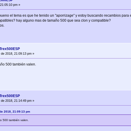
x500ESP
 21:05:10 pm »
bueno el tema es que he tenido un "aporrizage" y estoy buscando recambios para e
mpatibles? hay alguno mas de tamaño 500 que sea clon y compatible?
os.
 Trex500ESP
 de 2018, 21:09:13 pm »
año 500 también valen.
 Trex500ESP
 de 2018, 21:14:49 pm »
 de 2018, 21:09:13 pm
ño 500 también valen.