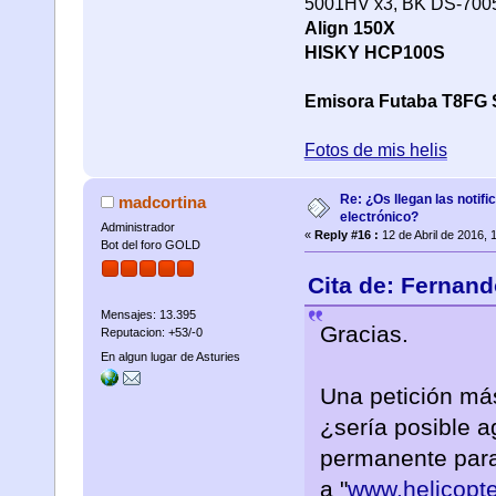
5001HV x3, BK DS-70
Align 150X
HISKY HCP100S
Emisora Futaba T8FG 
Fotos de mis helis
Re: ¿Os llegan las notif
madcortina
electrónico?
Administrador
«
Reply #16 :
12 de Abril de 2016, 
Bot del foro GOLD
Cita de: Fernand
Mensajes: 13.395
Gracias.
Reputacion: +53/-0
En algun lugar de Asturies
Una petición má
¿sería posible a
permanente para 
a "
www.helicopte