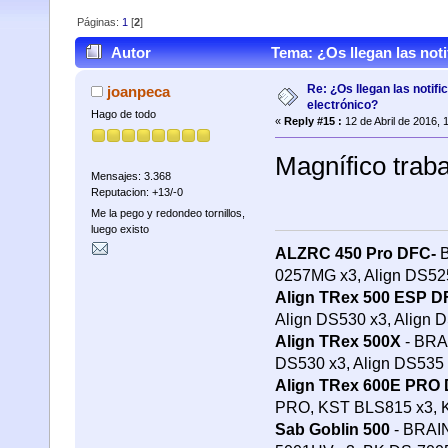
Páginas:
1
[
2
]
Autor
Tema: ¿Os llegan las noti
Re: ¿Os llegan las notif
joanpeca
electrónico?
Hago de todo
«
Reply #15 :
12 de Abril de 2016, 
Magnífico trab
Mensajes: 3.368
Reputacion: +13/-0
Me la pego y redondeo tornillos,
luego existo
ALZRC 450 Pro DFC-
B
0257MG x3, Align DS5
Align TRex 500 ESP D
Align DS530 x3, Align 
Align TRex 500X
- BRAI
DS530 x3, Align DS535
Align TRex 600E PRO
PRO, KST BLS815 x3,
Sab Goblin 500
- BRAIN