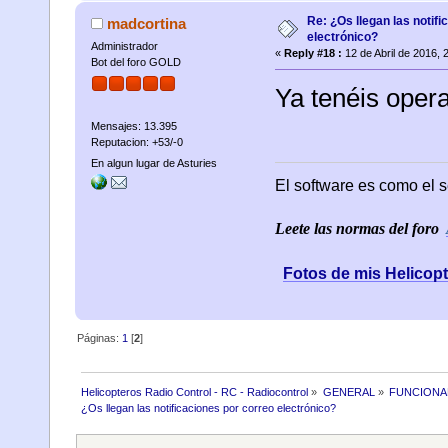
Re: ¿Os llegan las notif
madcortina
electrónico?
Administrador
«
Reply #18 :
12 de Abril de 2016, 
Bot del foro GOLD
Ya tenéis opera
Mensajes: 13.395
Reputacion: +53/-0
En algun lugar de Asturies
El software es como el s
Leete las normas del foro
Fotos de mis Helicop
Páginas:
1
[
2
]
Helicopteros Radio Control - RC - Radiocontrol
»
GENERAL
»
FUNCIONA
¿Os llegan las notificaciones por correo electrónico? 