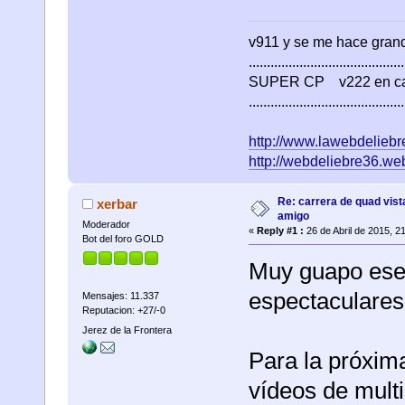
v911 y se me hace gr
...........................................
SUPER CP v222 en c
...........................................
http://www.lawebdeliebre
http://webdeliebre36.we
Re: carrera de quad vist
xerbar
amigo
Moderador
«
Reply #1 :
26 de Abril de 2015, 2
Bot del foro GOLD
Muy guapo ese
espectaculares
Mensajes: 11.337
Reputacion: +27/-0
Jerez de la Frontera
Para la próxim
vídeos de mult