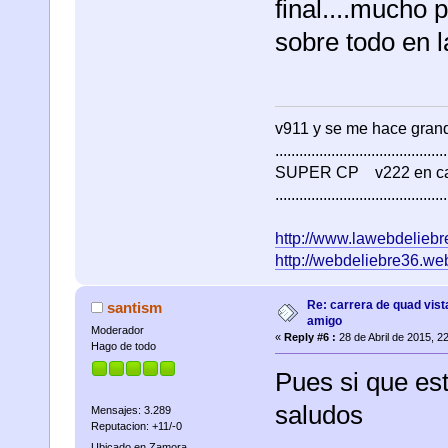
final....mucho 
sobre todo en l
v911 y se me hace gr
...........................................
SUPER CP v222 en c
...........................................
http://www.lawebdeliebre
http://webdeliebre36.we
Re: carrera de quad vist
santism
amigo
Moderador
«
Reply #6 :
28 de Abril de 2015, 2
Hago de todo
Pues si que est
saludos
Mensajes: 3.289
Reputacion: +11/-0
Ubicado en Zamora