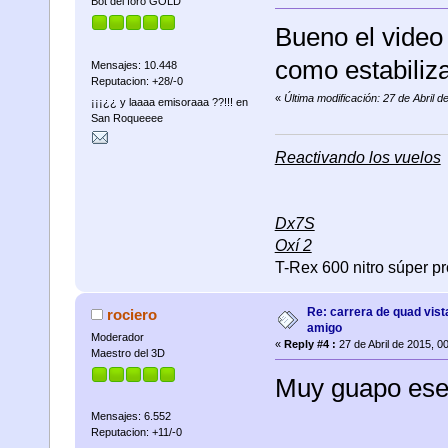
Bot del foro GOLD
Bueno el video 
como estabiliz
Mensajes: 10.448
Reputacion: +28/-0
«
Última modificación: 27 de Abril 
¡¡¡¿¿ y laaaa emisoraaa ??!!! en
San Roqueeee
Reactivando los vuelos
Dx7S
Oxí 2
T-Rex 600 nitro súper pr
Re: carrera de quad vist
rociero
amigo
Moderador
«
Reply #4 :
27 de Abril de 2015, 0
Maestro del 3D
Muy guapo ese 
Mensajes: 6.552
Reputacion: +11/-0