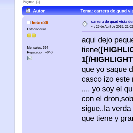
Páginas: [
1
]
Autor
Tema: carrera de quad vi
carrera de quad vista de
liebre36
«
:
26 de Abril de 2015, 21:0
Estacionarios
aqui dejo pequ
tiene(
[HIGHLIG
Mensajes: 354
Reputacion: +0/-0
1[/HIGHLIGHT
que yo saque de
casco izo este 
.... yo soy el 
con el dron,sob
sigue..la verda
que tiene y gr