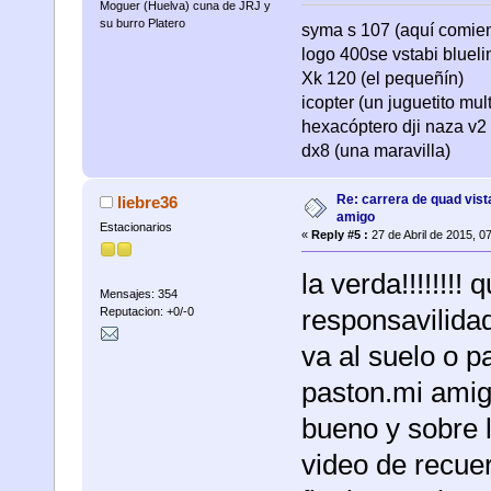
Moguer (Huelva) cuna de JRJ y
su burro Platero
syma s 107 (aquí comienza
logo 400se vstabi bluel
Xk 120 (el pequeñín)
icopter (un juguetito mul
hexacóptero dji naza v2 
dx8 (una maravilla)
Re: carrera de quad vist
liebre36
amigo
Estacionarios
«
Reply #5 :
27 de Abril de 2015, 0
la verda!!!!!!!
Mensajes: 354
responsavilidad
Reputacion: +0/-0
va al suelo o p
paston.mi amigo
bueno y sobre 
video de recue