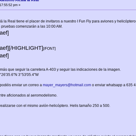
delismo Alcalá la Real
17:55:52 pm »
 la Real tiene el placer de invitaros a nuestro I Fun Fly para aviones y helicópte
as pruebas comenzarán a las 10:00 AM.
ef]
ef]
[/HIGHLIGHT]
[/FONT]
ef]
y más que seguir la carretera A-403 y seguir las indicaciones de la imagen.
7°26'35.6"N 3°53'05.4"W
 podéis enviar un correo a
mayer_mayers@hotmail.com
o enviar whatsapp a 635 45
ntre aficionados al aeromodelismo.
ealizarse con el mismo avión-helicóptero. Helis tamaño 250 a 500.