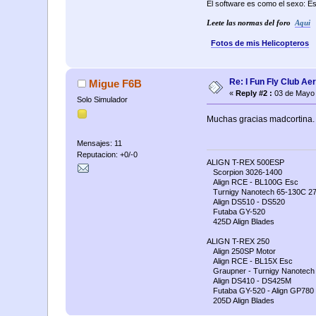
El software es como el sexo: Es
Leete las normas del foro
Aqui
Fotos de mis Helicopteros
Re: I Fun Fly Club Ae
Migue F6B
«
Reply #2 :
03 de Mayo 
Solo Simulador
Muchas gracias madcortina.
Mensajes: 11
Reputacion: +0/-0
ALIGN T-REX 500ESP
Scorpion 3026-1400
Align RCE - BL100G Esc
Turnigy Nanotech 65-130C 2
Align DS510 - DS520
Futaba GY-520
425D Align Blades
ALIGN T-REX 250
Align 250SP Motor
Align RCE - BL15X Esc
Graupner - Turnigy Nanotech 
Align DS410 - DS425M
Futaba GY-520 - Align GP780
205D Align Blades