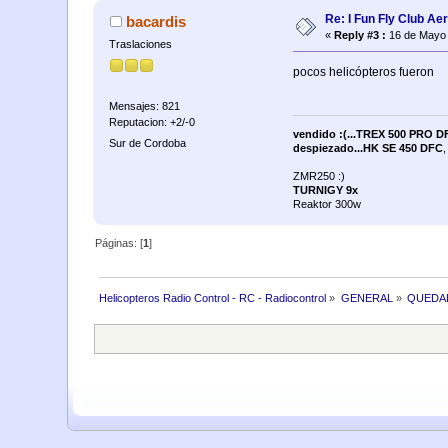
Re: I Fun Fly Club Ae
bacardis
«
Reply #3 :
16 de Mayo 
Traslaciones
pocos helicópteros fueron
Mensajes: 821
Reputacion: +2/-0
vendido :(...TREX 500 PRO 
Sur de Cordoba
despiezado...HK SE 450 DFC
ZMR250 :)
TURNIGY 9x
Reaktor 300w
Páginas: [
1
]
Helicopteros Radio Control - RC - Radiocontrol
»
GENERAL
»
QUEDA