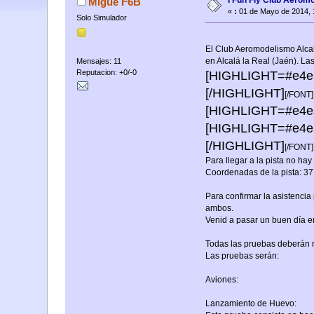
I Fun Fly Club Aeromo
Migue F6B
«
:
01 de Mayo de 2014, 
Solo Simulador
El Club Aeromodelismo Alcalá
en Alcalá la Real (Jaén). L
Mensajes: 11
Reputacion: +0/-0
[HIGHLIGHT=#e4ea
[/HIGHLIGHT]
[/FONT]
[HIGHLIGHT=#e4ea
[HIGHLIGHT=#e4ea
[/HIGHLIGHT]
[/FONT]
Para llegar a la pista no ha
Coordenadas de la pista: 3
Para confirmar la asistencia
ambos.
Venid a pasar un buen día e
Todas las pruebas deberán r
Las pruebas serán:
Aviones:
Lanzamiento de Huevo: