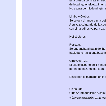
Esta prueba consiste en hac
de looping, tonel, etc., int
No estará permitido ningún m
Limbo + Globos:
Se coloca el limbo a una det
A su vez, colgando de la cu
con cinta adhesiva para expl
Helicópteros:
Rescate:
Se engancha al patín del heli
trasladarlo hasta una base 
Gira y Aterriza:
El piloto dispone de 1 minu
dentro de la zona marcada.
Disculpen el marcado en las 
Un saludo.
Club Aeromodelismo Alcalá l
«
Última modificación: 01 de M