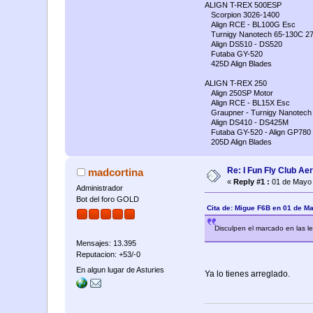
ALIGN T-REX 500ESP
Scorpion 3026-1400
Align RCE - BL100G Esc
Turnigy Nanotech 65-130C 2
Align DS510 - DS520
Futaba GY-520
425D Align Blades
ALIGN T-REX 250
Align 250SP Motor
Align RCE - BL15X Esc
Graupner - Turnigy Nanotech 
Align DS410 - DS425M
Futaba GY-520 - Align GP780
205D Align Blades
Re: I Fun Fly Club Ae
madcortina
«
Reply #1 :
01 de Mayo 
Administrador
Bot del foro GOLD
Cita de: Migue F6B en 01 de M
Disculpen el marcado en las le
Mensajes: 13.395
Reputacion: +53/-0
En algun lugar de Asturies
Ya lo tienes arreglado.