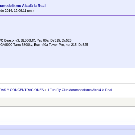
romodelismo Alcalá la Real
de 2014, 12:06:11 pm »
DFC
Beastx v3, BL500MX, Yep 80a, Ds515, Ds525
, GV8000,Tarot 3800kv, Esc h40a Tower Pro, kst 215, Ds525
DAS Y CONCENTRACIONES
»
I Fun Fly Club Aeromodelismo Alcalá la Real