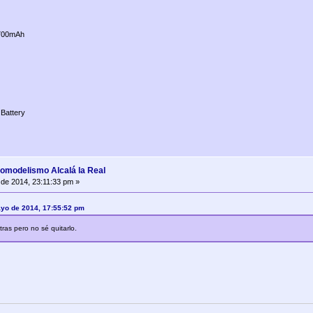
700mAh
Battery
romodelismo Alcalá la Real
de 2014, 23:11:33 pm »
ayo de 2014, 17:55:52 pm
tras pero no sé quitarlo.