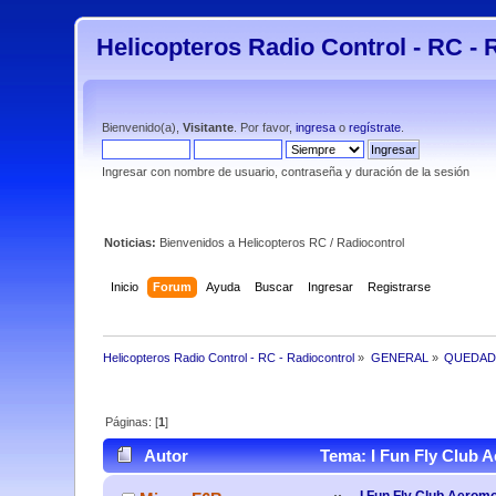
Helicopteros Radio Control - RC - 
Bienvenido(a),
Visitante
. Por favor,
ingresa
o
regístrate
.
Ingresar con nombre de usuario, contraseña y duración de la sesión
Noticias:
Bienvenidos a Helicopteros RC / Radiocontrol
Inicio
Forum
Ayuda
Buscar
Ingresar
Registrarse
Helicopteros Radio Control - RC - Radiocontrol
»
GENERAL
»
QUEDAD
Páginas: [
1
]
Autor
Tema: I Fun Fly Club A