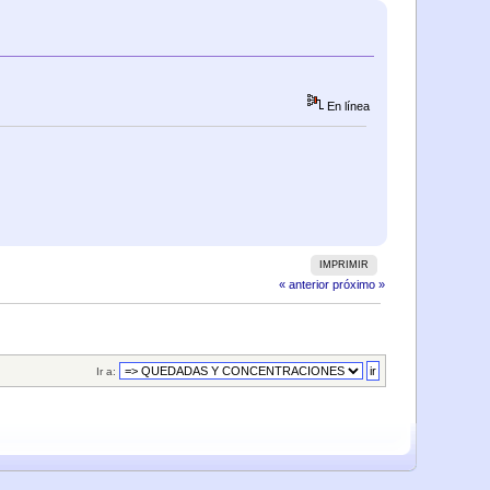
En línea
IMPRIMIR
« anterior
próximo »
Ir a: