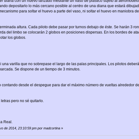
er diana con un huevo lanzado mediante un vaso de plástico sujeto al aeromodelo,
entando depositarlo lo más cercano posible al centro de una diana que estará dibujad
ecanismo para soltar el huevo a parte del vaso, ni soltar el huevo en maniobra de 
erminada altura. Cada piloto debe pasar por turnos debajo de éste. Se harán 3 ron
erda del limbo se colocarán 2 globos en posiciones dispersas. En los bordes de a
otar los globos.
 una varilla que no sobrepase el largo de las palas principales. Los pilotos deberán
marcada. Se dispone de un tiempo de 3 minutos.
to contando desde el despegue para dar el máximo número de vueltas alrededor de 
letras pero no sé quitarlo.
a Real.
ayo de 2014, 23:10:59 pm por madcortina
»