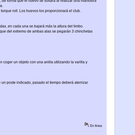
 de forma que el huevo se soltará al realizar una maniobra
a.
torque roll. Los huevos los proporcionará el club.
das, en cada una se bajará más la altura del limbo.
taque del extremo de ambas alas se pegarán 3 chinchetas
 coger un objeto con una anilla utilizando la varilla y
un poste indicado, pasado el tiempo deberá aterrizar
En línea