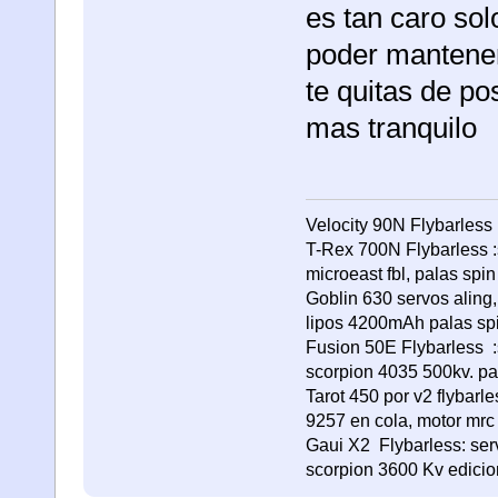
es tan caro so
poder mantener 
te quitas de po
mas tranquilo
Velocity 90N Flybarless 
T-Rex 700N Flybarless :s
microeast fbl, palas spi
Goblin 630 servos aling,
lipos 4200mAh palas sp
Fusion 50E Flybarless :
scorpion 4035 500kv. p
Tarot 450 por v2 flybarl
9257 en cola, motor mrc
Gaui X2 Flybarless: ser
scorpion 3600 Kv edicion