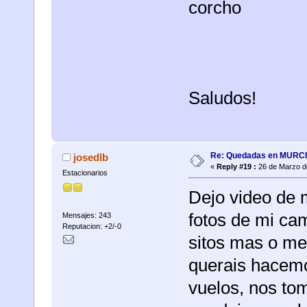
corcho
Saludos!
Re: Quedadas en MURC
josedlb
«
Reply #19 :
26 de Marzo d
Estacionarios
Dejo video de m
fotos de mi cam
Mensajes: 243
Reputacion: +2/-0
sitos mas o me
querais hacem
vuelos, nos to