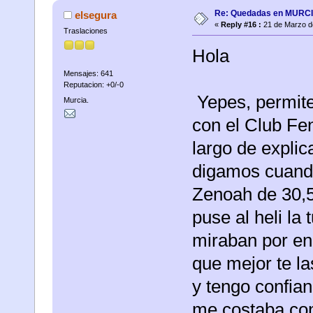
Re: Quedadas en MURC
elsegura
«
Reply #16 :
21 de Marzo d
Traslaciones
Hola
Mensajes: 641
Reputacion: +0/-0
Yepes, permite
Murcia.
con el Club Fe
largo de explic
digamos cuando
Zenoah de 30,5
puse al heli la 
miraban por en
que mejor te la
y tengo confia
me costaba con