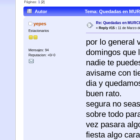
Páginas:
1
[
2
]
Autor
Tema: Quedadas en MURC
Re: Quedadas en MURC
yepes
«
Reply #15 :
11 de Marzo d
Estacionarios
por lo general
domingos que l
Mensajes: 94
Reputacion: +0/-0
nadie te puede
avisame con ti
dia y quedamos
buen rato.
segura no seas
sobre todo para
vez pasara algo
fiesta algo ca