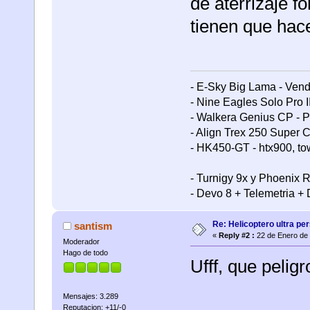
de aterrizaje f
tienen que hac
- E-Sky Big Lama - Ven
- Nine Eagles Solo Pro II
- Walkera Genius CP -
- Align Trex 250 Super 
- HK450-GT - htx900, t
- Turnigy 9x y Phoenix 
- Devo 8 + Telemetria + 
Re: Helicoptero ultra per
santism
«
Reply #2 :
22 de Enero de 
Moderador
Hago de todo
Ufff, que peligr
Mensajes: 3.289
Reputacion: +11/-0