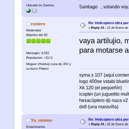
Ubicado en Zamora
Santiago
, volando voy.
Re: Helicoptero ultra per
rociero
«
Reply #3 :
22 de Enero de 
Moderador
Maestro del 3D
vaya artilujio,
para motarse ah
Mensajes: 6.552
Reputacion: +11/-0
Moguer (Huelva) cuna de JRJ y
su burro Platero
syma s 107 (aquí comienza
logo 400se vstabi bluel
Xk 120 (el pequeñín)
icopter (un juguetito mul
hexacóptero dji naza v2 
dx8 (una maravilla)
Re: Helicoptero ultra per
Yo_mismo
«
Reply #4 :
25 de Enero de 
Estacionarios