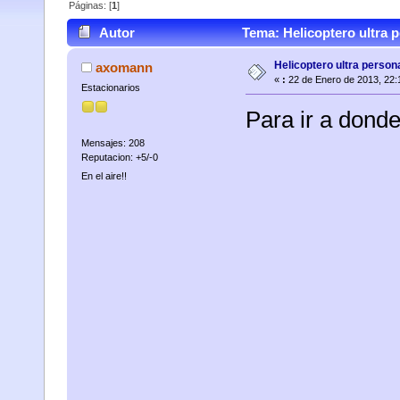
Páginas: [
1
]
Autor
Tema: Helicoptero ultra p
Helicoptero ultra persona
axomann
«
:
22 de Enero de 2013, 22:
Estacionarios
Para ir a dond
Mensajes: 208
Reputacion: +5/-0
En el aire!!