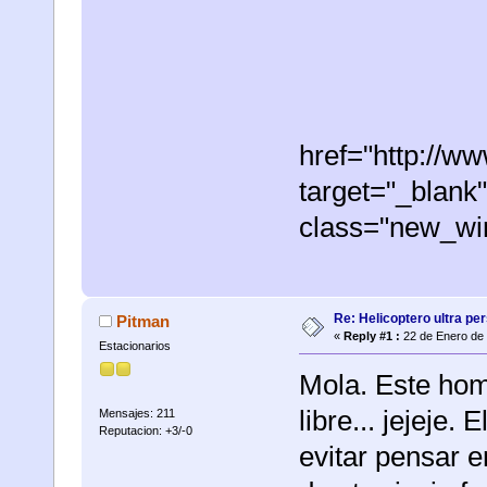
href="http://
target="_blank"
class="new_w
Re: Helicoptero ultra per
Pitman
«
Reply #1 :
22 de Enero de 
Estacionarios
Mola. Este hom
libre... jejeje.
Mensajes: 211
Reputacion: +3/-0
evitar pensar e