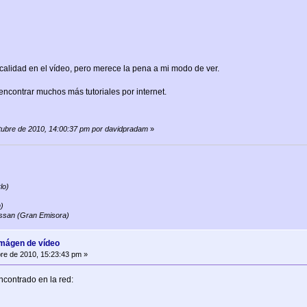
calidad en el vídeo, pero merece la pena a mi modo de ver.
 encontrar muchos más tutoriales por internet.
ctubre de 2010, 14:00:37 pm por davidpradam
»
lo)
)
ssan (Gran Emisora)
imágen de vídeo
re de 2010, 15:23:43 pm »
ncontrado en la red: