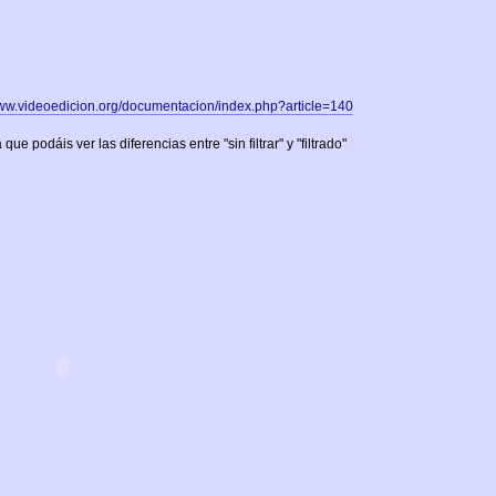
www.videoedicion.org/documentacion/index.php?article=140
e podáis ver las diferencias entre "sin filtrar" y "filtrado"