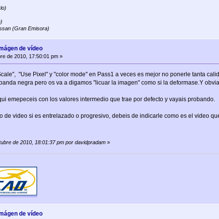
lo)
)
ssan (Gran Emisora)
imágen de vídeo
re de 2010, 17:50:01 pm »
cale", "Use Pixel" y "color mode" en Pass1 a veces es mejor no ponerle tanta cal
banda negra pero os va a digamos "licuar la imagen" como si la deformase.Y obvi
i emepeceis con los valores intermedio que trae por defecto y vayais probando.
o de video si es entrelazado o progresivo, debeis de indicarle como es el video que
ctubre de 2010, 18:01:37 pm por davidpradam
»
imágen de vídeo