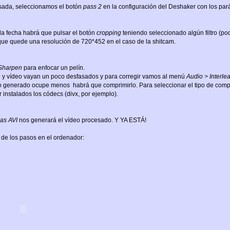
sada, seleccionamos el botón
pass 2
en la configuración del Deshaker con los par
 la fecha habrá que pulsar el botón
cropping
teniendo seleccionado algún filtro (p
ue quede una resolución de 720*452 en el caso de la shitcam.
Sharpen
para enfocar un pelín.
io y vídeo vayan un poco desfasados y para corregir vamos al menú
Audio > Interle
 generado ocupe menos habrá que comprimirlo. Para seleccionar el tipo de compr
r instalados los códecs (divx, por ejemplo).
 as AVI
nos generará el vídeo procesado. Y YA ESTÁ!
 de los pasos en el ordenador: