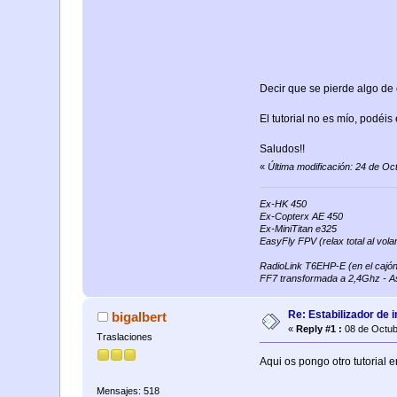
Decir que se pierde algo de 
El tutorial no es mío, podéis
Saludos!!
«
Última modificación: 24 de O
Ex-HK 450
Ex-Copterx AE 450
Ex-MiniTitan e325
EasyFly FPV (relax total al volar
RadioLink T6EHP-E (en el cajón
FF7 transformada a 2,4Ghz - A
Re: Estabilizador de 
bigalbert
«
Reply #1 :
08 de Octub
Traslaciones
Aqui os pongo otro tutorial e
Mensajes: 518