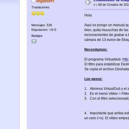
Estabilizador de im
bigalbert
«
:
08 de Octubre de 201
Traslaciones
Hola
Aqui os pongo un manual que 
Mensajes: 518
Reputacion: +3/-0
bien, quita muuuchas de las
inconvenientes de grabar a 
Badajoz
cámara de 13 euros de Eba
Necesitamos:
El programa Virtualdub:
http
El filtro para estabilizar Des
Se copia el archivo
Deshaker
Los pasos:
1. Abrimos
VirtualDub
y el 
2. En el menú
Vídeo > Filte
3. Con el filtro selecciona
4. Importante que arriba es
un cero (>o). El vídeo empe