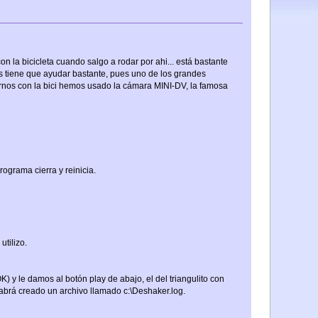
la bicicleta cuando salgo a rodar por ahi... está bastante
s tiene que ayudar bastante, pues uno de los grandes
rnos con la bici hemos usado la cámara MINI-DV, la famosa
rograma cierra y reinicia.
tilizo.
OK) y le damos al botón play de abajo, el del triangulito con
abrá creado un archivo llamado c:\Deshaker.log.