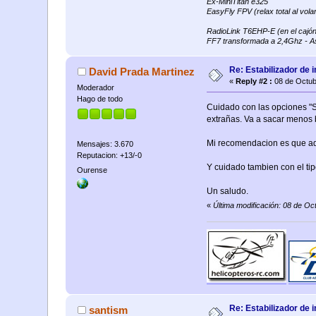
Ex-MiniTitan e325
EasyFly FPV (relax total al volar
RadioLink T6EHP-E (en el cajón
FF7 transformada a 2,4Ghz - A
Re: Estabilizador de 
David Prada Martinez
«
Reply #2 :
08 de Octub
Moderador
Hago de todo
Cuidado con las opciones "S
extrañas. Va a sacar menos 
Mi recomendacion es que aqu
Mensajes: 3.670
Reputacion: +13/-0
Y cuidado tambien con el tip
Ourense
Un saludo.
«
Última modificación: 08 de O
Re: Estabilizador de 
santism