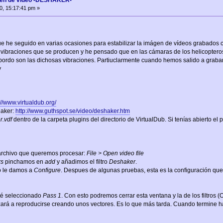
ágen de vídeo -DESHAKER-
0, 15:17:41 pm »
he seguido en varias ocasiones para estabilizar la imágen de vídeos grabados con 
 vibraciones que se producen y he pensado que en las cámaras de los helicoptero
bordo son las dichosas vibraciones. Partiuclarmente cuando hemos salido a graba
y
://www.virtualdub.org/
haker:
http://www.guthspot.se/video/deshaker.htm
.vdf
dentro de la carpeta plugins del directorio de VirtualDub. Si tenías abierto el p
archivo que queremos procesar:
File > Open video file
rs
pinchamos en
add
y añadimos el filtro
Deshaker
.
do le damos a
Configure
. Despues de algunas pruebas, esta es la configuración que u
té seleccionado
Pass 1
. Con esto podremos cerrar esta ventana y la de los filtros (
zará a reproducirse creando unos vectores. Es lo que más tarda. Cuando termine h