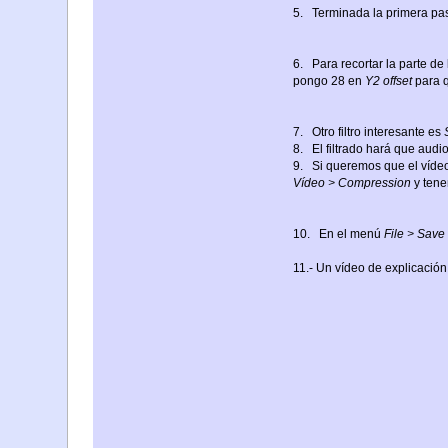
5. Terminada la primera pa
6. Para recortar la parte de
pongo 28 en
Y2 offset
para q
7. Otro filtro interesante es
8. El filtrado hará que aud
9. Si queremos que el vídeo
Vídeo > Compression
y tene
10. En el menú
File > Save
11.- Un vídeo de explicación