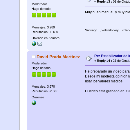
«
Reply #3 :
09 de Octub
Moderador
Hago de todo
Muy buen manual, y muy bien
Mensajes: 3.289
Santiago
, volando voy... volan
Reputacion: +11/-0
Ubicado en Zamora
Re: Estabilizador de 
David Prada Martinez
«
Reply #4 :
21 de Octub
Moderador
Hago de todo
He preparado un video para 
Desde mi modesta opinion la 
usar los valores medios.
Mensajes: 3.670
El video esta grabado en 72
Reputacion: +13/-0
Ourense