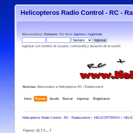
Helicopteros Radio Control - RC - Ra
Bienvenido(a),
Visitante
. Por favor,
ingresa
o
regístrate
.
Ingresar con nombre de usuario, contraseña y duración de la sesión
Noticias:
Bienvenidos a Helicopteros RC / Radiocontrol
Inicio
Forum
Ayuda
Buscar
Ingresar
Registrarse
Helicopteros Radio Control - RC - Radiocontrol
»
HELICOPTEROS
»
HELI
Páginas: [
1
]
2
3
...
7