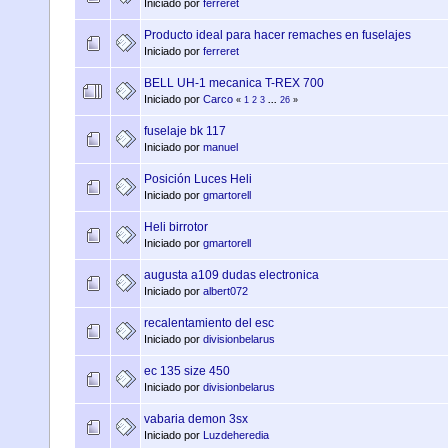
Iniciado por
ferreret
Producto ideal para hacer remaches en fuselajes
Iniciado por
ferreret
BELL UH-1 mecanica T-REX 700
Iniciado por
Carco
«
1
2
3
...
26
»
fuselaje bk 117
Iniciado por
manuel
Posición Luces Heli
Iniciado por
gmartorell
Heli birrotor
Iniciado por
gmartorell
augusta a109 dudas electronica
Iniciado por
albert072
recalentamiento del esc
Iniciado por
divisionbelarus
ec 135 size 450
Iniciado por
divisionbelarus
vabaria demon 3sx
Iniciado por
Luzdeheredia