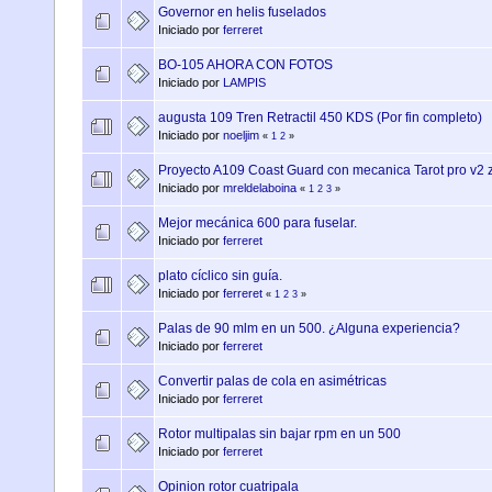
Governor en helis fuselados
Iniciado por
ferreret
BO-105 AHORA CON FOTOS
Iniciado por
LAMPIS
augusta 109 Tren Retractil 450 KDS (Por fin completo)
Iniciado por
noeljim
«
1
2
»
Proyecto A109 Coast Guard con mecanica Tarot pro v2 
Iniciado por
mreldelaboina
«
1
2
3
»
Mejor mecánica 600 para fuselar.
Iniciado por
ferreret
plato cíclico sin guía.
Iniciado por
ferreret
«
1
2
3
»
Palas de 90 mlm en un 500. ¿Alguna experiencia?
Iniciado por
ferreret
Convertir palas de cola en asimétricas
Iniciado por
ferreret
Rotor multipalas sin bajar rpm en un 500
Iniciado por
ferreret
Opinion rotor cuatripala