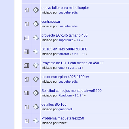
nuevo taller para mi helicopter
Iniciado por
Luzdeheredia
contrapesar
Iniciado por
Luzdeheredia
proyecto EC-145 tamaño 450
Iniciado por
superduke
«
1
2
»
BO105 en Trex 500PRO DFC
Iniciado por
ferreret
«
1
2
3
...
11
»
Proyecto de UH-1 con mecanica 450 TT
Iniciado por
vete
«
1
2
3
...
14
»
motor escorpion 4025-1100 kv
Iniciado por
Luzdeheredia
Solicitud consejos montaje airwolf 500
Iniciado por
Ppadgom
«
1
2
3
4
»
detalles BO 105
Iniciado por
gmartorell
Problema maqueta trex250
Iniciado por rcbest