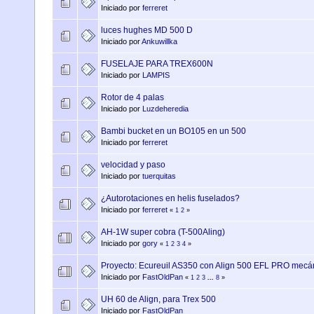
Iniciado por
ferreret
luces hughes MD 500 D
Iniciado por
Ankuwillka
FUSELAJE PARA TREX600N
Iniciado por
LAMPIS
Rotor de 4 palas
Iniciado por
Luzdeheredia
Bambi bucket en un BO105 en un 500
Iniciado por
ferreret
velocidad y paso
Iniciado por
tuerquitas
¿Autorotaciones en helis fuselados?
Iniciado por
ferreret
«
1
2
»
AH-1W super cobra (T-500Aling)
Iniciado por
gory
«
1
2
3
4
»
Proyecto: Ecureuil AS350 con Align 500 EFL PRO mecánica
Iniciado por
FastOldPan
«
1
2
3
...
8
»
UH 60 de Align, para Trex 500
Iniciado por
FastOldPan