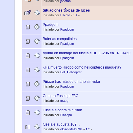
Iniciado por
jonatan
Situaciones típicas de luces
Iniciado por
HiNote
«
1
2
»
Ppadgom
Iniciado por
Ppadgom
Baterías compatibles
Iniciado por
Ppadgom
Ayuda en montaje del fuselaje BELL-206 en TREX450
Iniciado por
Ppadgom
¿Ha muerto Hirobo como helicopteros maqueta?
Iniciado por
Bell_Helicopter
Piñazo tras más de un año sin volar
Iniciado por
Ppadgom
Compra Fuselaje F3C
Iniciado por
masg
Fuselaje cobra mini titan
Iniciado por
Pinzapo
fuselaje augusta 109....
Iniciado por
elpianista1970e
«
1
2
»