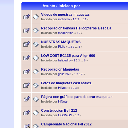
Asunto
/
Iniciado por
Videos de nuestras maquetas
Iniciado por
molinero
«
1
2
3
...
12
»
Recopilacion tiendas Helicopteros a escala
Iniciado por
madcortina
«
1
2
»
NUESTRAS MAQUETAS
Iniciado por
Piollo
«
1
2
3
...
8
»
LOW COST EC135 para Align 600
Iniciado por
helipedro
«
1
2
3
...
6
»
Recopilacion Maquetas
Iniciado por
galle1973
«
1
2
3
4
»
Fotos de maquetas casi reales.
Iniciado por
HiNote
«
1
2
3
»
Página con gráficos para decorar maquetas
Iniciado por
HiNote
Construccion Bell 212
Iniciado por
COSMOS
«
1
2
»
Campeonato Nacional F4I 2012