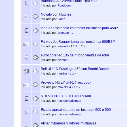
Baterias para Airwolf sobre Trex 500
Iniciado por
Ppadgom
Novato con Hughes
Iniciado por
Sinco
Idea de Rotor cola con motor brushless para 450?
Iniciado por
breogan_rc
Funkey Jet Ranger Long con mecánica 600ESP
Iniciado por
ferreret
«
1
2
3
...
7
»
eurocopter ec 135 de hirobo vueltas de rotor
Iniciado por
clemen
Bell UH-1N Fuselage 450 con Bambi Bucket
Iniciado por
noeljim
«
1
2
»
Proyecto HUEY UH-1 (Trex 500)
Iniciado por
makoki54
«
1
2
»
NUEVO PROYECTO UH 1N 600
Iniciado por
mundomadelman
Escala aproximada de un fuselage 600 o 500
Iniciado por
mundomadelman
Afinar flybarless y rotores multipalas.