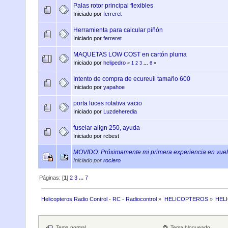
Palas rotor principal flexibles
Iniciado por
ferreret
Herramienta para calcular piñón
Iniciado por
ferreret
MAQUETAS LOW COST en cartón pluma
Iniciado por
helipedro
«
1
2
3
...
6
»
Intento de compra de ecureuil tamaño 600
Iniciado por
yapahoe
porta luces rotativa vacio
Iniciado por
Luzdeheredia
fuselar align 250, ayuda
Iniciado por rcbest
MOVIDO: Próximamente mi primera experiencia en vuelo
Iniciado por
rociero
Páginas: [
1
]
2
3
...
7
Helicopteros Radio Control - RC - Radiocontrol
»
HELICOPTEROS
»
HEL
Tema normal
Tema bloqueado