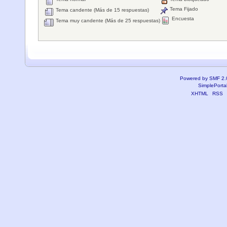
Tema Fijado
Tema candente (Más de 15 respuestas)
Encuesta
Tema muy candente (Más de 25 respuestas)
Powered by SMF 2.
SimplePorta
XHTML
RSS