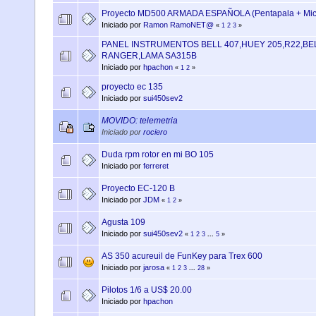
Proyecto MD500 ARMADA ESPAÑOLA (Pentapala + Micro
Iniciado por
Ramon RamoNET@
«
1
2
3
»
PANEL INSTRUMENTOS BELL 407,HUEY 205,R22,BEL
RANGER,LAMA SA315B
Iniciado por
hpachon
«
1
2
»
proyecto ec 135
Iniciado por
sui450sev2
MOVIDO: telemetria
Iniciado por
rociero
Duda rpm rotor en mi BO 105
Iniciado por
ferreret
Proyecto EC-120 B
Iniciado por
JDM
«
1
2
»
Agusta 109
Iniciado por
sui450sev2
«
1
2
3
...
5
»
AS 350 acureuil de FunKey para Trex 600
Iniciado por
jarosa
«
1
2
3
...
28
»
Pilotos 1/6 a US$ 20.00
Iniciado por
hpachon