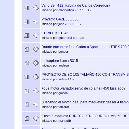
Vario Bell 412 Turbina de Carlos Corredoira
Iniciado por
madcortina
«
1
2
3
...
9
»
Proyecto GAZELLE 800
Iniciado por
john
«
1
2
3
...
8
»
CHINOOK CH 46
Iniciado por
gmartorell
«
1
2
3
»
Donde encontrar fuse Cobra o Apache para TREX 700 
Iniciado por
condor
helicoptero Lama S315
Iniciado por
andaga
PROYECTO DE BO 105 TAMAÑO 450 CON TRANSMIS
Iniciado por
vete
«
1
2
»
¿que motor ,variador,servo de cola heli 450 fuselado?
Iniciado por
galeon
Buscando el motor ideal para maquetas: gasser 4 tiem
Iniciado por
ferreret
Cristale maqueta EUROCOPER ECUREUIL AS350 DE
Iniciado por
manueljfr